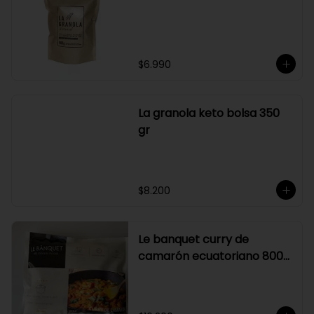
Graduación alcohólica: 21°.

Rendimiento: al ser un producto 
diseñado para ser preparado con 
hielo en la juguera, nuestro Sour La 
Pizka rinde casi el doble.
$6.990
La granola keto bolsa 350
gr
$8.200
Le banquet curry de
camarón ecuatoriano 800
gr