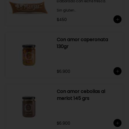
Elaborado con leche fresca.

Sin gluten

$450
Sin Saborizantes

Sin Colorantes

Bajo en Colesterol

Bajo en Sodio
Con amor caperonata
130gr
$6.900
Con amor cebollas al
merlot 145 grs
$6.900