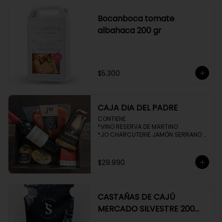
Bocanboca tomate
albahaca 200 gr
$5.300
CAJA DIA DEL PADRE
CONTIENE 

*VINO RESERVA DE MARTINO

*JO CHARCUTERIE JAMÓN SERRANO 
100 GR

*QUESO QUATTROCENTO

*HENAFF MOUSSE DE CANARD 

$29.990
*NAT CRACKERS PEQUEÑAS 

*MOSTAZA MAILLE
CASTAÑAS DE CAJÚ
MERCADO SILVESTRE 200
GR