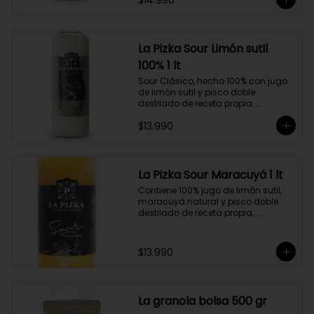
$14.990
hecho a partir de uva Moscatel de 
Alejandría, Amarilla, Rosada y 
Pedro Jiménez, elaborado en el 
corazón del Valle del Elqui.
La Pizka Sour Limón sutil
100% 1 lt
Sour Clásico, hecho 100% con jugo 
de limón sutil y pisco doble 
destilado de receta propia. 
Elaborado en el corazón del Valle 
$13.990
del Elqui, hecho a partir de uva 
Moscatel de Alejandría, Amarilla, 
Rosada y Pedro Jiménez. 9 Copas 
por botella.
La Pizka Sour Maracuyá 1 lt
Contiene 100% jugo de limón sutil, 
maracuyá natural y pisco doble 
destilado de receta propia, 
elaborado en el corazón del Valle 
del Elqui.

$13.990
Características:

Producto 100% Natural.

Formato: Botella de vidrio de 1000cc

Almacenamiento: Congelado. Su 
La granola bolsa 500 gr
duración es de 12 meses a partir de 
su elaboración.
