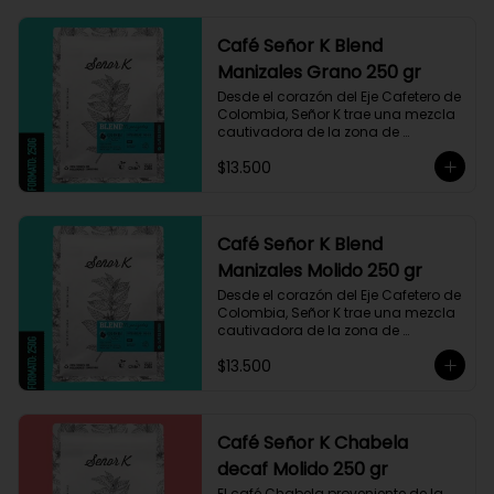
Café Señor K Blend
Manizales Grano 250 gr
Desde el corazón del Eje Cafetero de 
Colombia, Señor K trae una mezcla 
cautivadora de la zona de 
Manizales, entre 1.800 y 1.950 msnm. 
$13.500
La variedad es Castillo, que ha sido 
maneja minuciosamente cuyo 
resultado es un café con notas a 
miel, limón cítrico aromático y 
trazas de chocolate. El tueste medio 
Café Señor K Blend
permite degustar todos los sabores 
Manizales Molido 250 gr
complejos de este café
Desde el corazón del Eje Cafetero de 
Colombia, Señor K trae una mezcla 
cautivadora de la zona de 
Manizales, entre 1.800 y 1.950 msnm. 
$13.500
La variedad es Castillo, que ha sido 
maneja minuciosamente cuyo 
resultado es un café con notas a 
miel, limón cítrico aromático y 
trazas de chocolate. El tueste medio 
Café Señor K Chabela
permite degustar todos los sabores 
decaf Molido 250 gr
complejos de este café
El café Chabela proveniente de la 