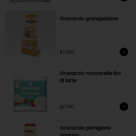
Granarolo granapadano
$7.500
Granarolo mozzarella fior
di latte
$2.700
Granarolo pamigiano
riggiano