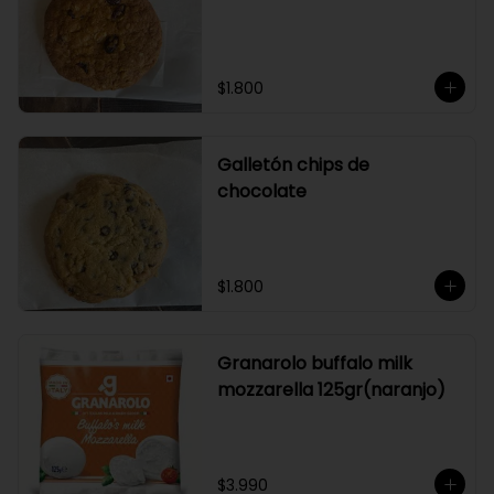
$1.800
Galletón chips de
chocolate
$1.800
Granarolo buffalo milk
mozzarella 125gr(naranjo)
$3.990