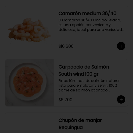
compuesto por 50% arábica de 
Colombia y 50% robusta especial. 
Lo diseñamos intencionalmente 
Camarón medium 36/40
para resaltar la intensidad y 
El Camarón 36/40 Cocido Pelado, 
generar una gran sinergia si se 
es una opción conveniente y 
añade leche. Se trata de un Blend 
deliciosa, ideal para una variedad 
con un rico sabor achocolatado.
de platos.

Cocidos y pelados, estos 
camarones son perfectos para 
$16.600
ensaladas, pastas, arroces y 
aperitivos. Su tamaño consistente y 
sabor suave hacen que sean 
fáciles de usar en cualquier receta.

Carpaccio de Salmón
Ricos en proteínas y listos para 
comer, son una opción rápida y 
South wind 100 gr
nutritiva que añade un toque 
Finas láminas de salmón natural 
gourmet a tus comidas.
listo para emplatar y servir. 100% 
carne de salmón atlántico 
premium. (salmo-salar).

$6.700
Ideal para preparaciones como 
aperitivos, picoteos, entradas, 
ensaladas y más.

Chupón de manjar
Producto sellado al vacío y 
Requingua
congelado.