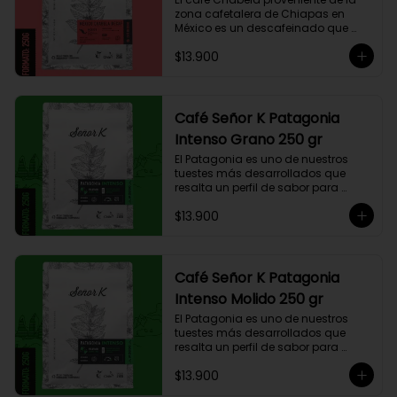
zona cafetalera de Chiapas en 
México es un descafeinado que 
tiene una linda historia de amor. 
$13.900
Este café se siembra cerca de la 
zona arqueológica maya de 
Palenque, sobre los 900 msnm, 
donde el caficultor Yalit dedica el 
fruto de su trabajo en el campo a 
Café Señor K Patagonia
su madre, Chabela. Es un típica 
Intenso Grano 250 gr
descafeinado con agua, con 
toques especiados y un cuerpo 
El Patagonia es uno de nuestros 
cremoso, resaltan notas canela, 
tuestes más desarrollados que 
chocolate negro y lima, esto le 
resalta un perfil de sabor para 
otorga una puntuación de 83,75. Si 
paladares que buscan un café 
buscas descansar de la cafeína, 
$13.900
intenso único y con exquisito 
esta es una exquisita alternativa 
cuerpo cremoso. Este café 
para preparar en Moka Italiana, 
compuesto por 50% arábica de 
Espresso y máquina Nespresso.
Colombia y 50% robusta especial. 
Lo diseñamos intencionalmente 
Café Señor K Patagonia
para resaltar la intensidad y 
Intenso Molido 250 gr
generar una gran sinergia si se 
añade leche. Se trata de un Blend 
El Patagonia es uno de nuestros 
con un rico sabor achocolatado.
tuestes más desarrollados que 
resalta un perfil de sabor para 
paladares que buscan un café 
$13.900
intenso único y con exquisito 
cuerpo cremoso. Este café 