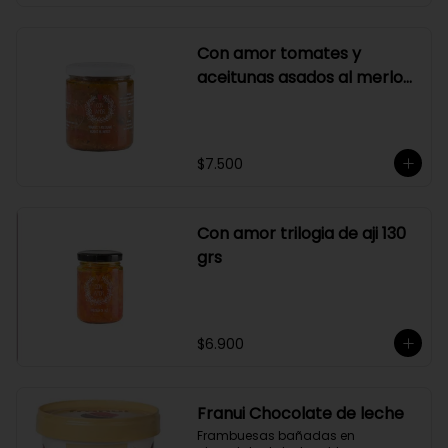
Con amor tomates y
aceitunas asados al merlot
410 grs
$7.500
Con amor trilogia de aji 130
grs
$6.900
Franui Chocolate de leche
Frambuesas bañadas en 