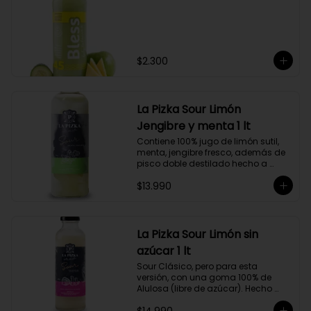
$2.300
La Pizka Sour Limón
Jengibre y menta 1 lt
Contiene 100% jugo de limón sutil, 
menta, jengibre fresco, además de 
pisco doble destilado hecho a 
partir de uva Moscatel de 
$13.990
Alejandría, Amarilla, Rosada y 
Pedro Jiménez, elaborado en el 
corazón del Valle del Elqui.
La Pizka Sour Limón sin
azúcar 1 lt
Sour Clásico, pero para esta 
versión, con una goma 100% de 
Alulosa (libre de azúcar). Hecho 
100% con jugo de limón sutil y pisco 
doble destilado de receta propia 