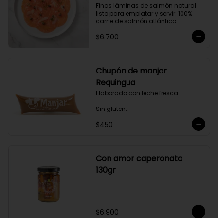
Finas láminas de salmón natural 
gourmet a tus comidas.
listo para emplatar y servir. 100% 
carne de salmón atlántico 
premium. (salmo-salar).

$6.700
Ideal para preparaciones como 
aperitivos, picoteos, entradas, 
ensaladas y más.

Chupón de manjar
Producto sellado al vacío y 
Requingua
congelado.
Elaborado con leche fresca.

Sin gluten

$450
Sin Saborizantes

Sin Colorantes

Bajo en Colesterol

Bajo en Sodio
Con amor caperonata
130gr
$6.900