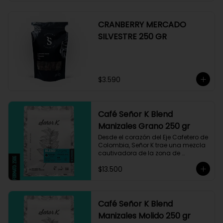
CRANBERRY MERCADO
SILVESTRE 250 GR
$3.590
Café Señor K Blend
Manizales Grano 250 gr
Desde el corazón del Eje Cafetero de 
Colombia, Señor K trae una mezcla 
cautivadora de la zona de 
Manizales, entre 1.800 y 1.950 msnm. 
$13.500
La variedad es Castillo, que ha sido 
maneja minuciosamente cuyo 
resultado es un café con notas a 
miel, limón cítrico aromático y 
trazas de chocolate. El tueste medio 
Café Señor K Blend
permite degustar todos los sabores 
Manizales Molido 250 gr
complejos de este café