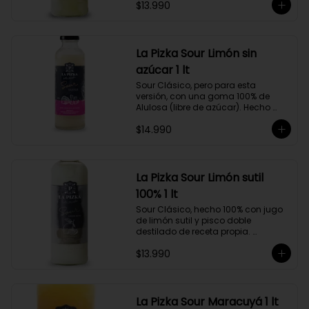
$13.990
Alejandría, Amarilla, Rosada y 
Pedro Jiménez, elaborado en el 
corazón del Valle del Elqui.
La Pizka Sour Limón sin
azúcar 1 lt
Sour Clásico, pero para esta 
versión, con una goma 100% de 
Alulosa (libre de azúcar). Hecho 
100% con jugo de limón sutil y pisco 
$14.990
doble destilado de receta propia 
hecho a partir de uva Moscatel de 
Alejandría, Amarilla, Rosada y 
Pedro Jiménez, elaborado en el 
corazón del Valle del Elqui.
La Pizka Sour Limón sutil
100% 1 lt
Sour Clásico, hecho 100% con jugo 
de limón sutil y pisco doble 
destilado de receta propia. 
Elaborado en el corazón del Valle 
$13.990
del Elqui, hecho a partir de uva 
Moscatel de Alejandría, Amarilla, 
Rosada y Pedro Jiménez. 9 Copas 
por botella.
La Pizka Sour Maracuyá 1 lt