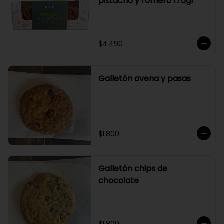
pistacho y romero 170gr
$4.490
Galletón avena y pasas
$1.800
Galletón chips de
chocolate