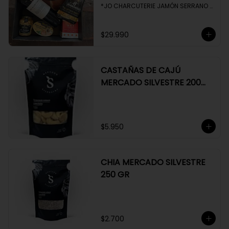
*JO CHARCUTERIE JAMÓN SERRANO 
100 GR

*QUESO QUATTROCENTO

*HENAFF MOUSSE DE CANARD 

$29.990
*NAT CRACKERS PEQUEÑAS 

*MOSTAZA MAILLE
CASTAÑAS DE CAJÚ
MERCADO SILVESTRE 200
GR
$5.950
CHIA MERCADO SILVESTRE
250 GR
$2.700