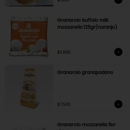
$1.800
Granarolo buffalo milk
mozzarella 125gr(naranjo)
$3.990
Granarolo granapadano
$7.500
Granarolo mozzarella fior