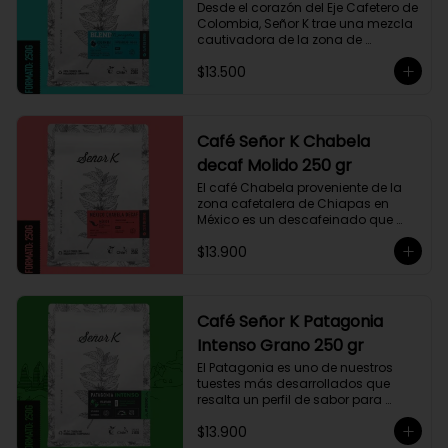
Desde el corazón del Eje Cafetero de 
Colombia, Señor K trae una mezcla 
cautivadora de la zona de 
Manizales, entre 1.800 y 1.950 msnm. 
$13.500
La variedad es Castillo, que ha sido 
maneja minuciosamente cuyo 
resultado es un café con notas a 
miel, limón cítrico aromático y 
trazas de chocolate. El tueste medio 
Café Señor K Chabela
permite degustar todos los sabores 
decaf Molido 250 gr
complejos de este café
El café Chabela proveniente de la 
zona cafetalera de Chiapas en 
México es un descafeinado que 
tiene una linda historia de amor. 
$13.900
Este café se siembra cerca de la 
zona arqueológica maya de 
Palenque, sobre los 900 msnm, 
donde el caficultor Yalit dedica el 
fruto de su trabajo en el campo a 
Café Señor K Patagonia
su madre, Chabela. Es un típica 
Intenso Grano 250 gr
descafeinado con agua, con 
toques especiados y un cuerpo 
El Patagonia es uno de nuestros 
cremoso, resaltan notas canela, 
tuestes más desarrollados que 
chocolate negro y lima, esto le 
resalta un perfil de sabor para 
otorga una puntuación de 83,75. Si 
paladares que buscan un café 
buscas descansar de la cafeína, 
$13.900
intenso único y con exquisito 
esta es una exquisita alternativa 
cuerpo cremoso. Este café 