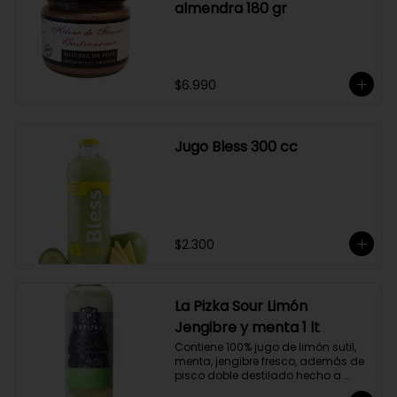
almendra 180 gr
$6.990
Jugo Bless 300 cc
$2.300
La Pizka Sour Limón
Jengibre y menta 1 lt
Contiene 100% jugo de limón sutil, 
menta, jengibre fresco, además de 
pisco doble destilado hecho a 
partir de uva Moscatel de 