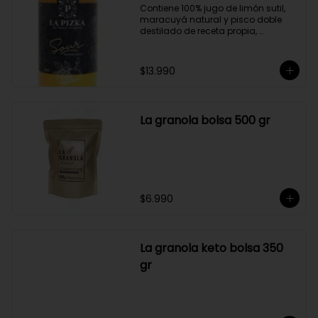
Contiene 100% jugo de limón sutil, 
maracuyá natural y pisco doble 
destilado de receta propia, 
elaborado en el corazón del Valle 
del Elqui.

$13.990
Características:

Producto 100% Natural.

Formato: Botella de vidrio de 1000cc

Almacenamiento: Congelado. Su 
La granola bolsa 500 gr
duración es de 12 meses a partir de 
su elaboración.

Graduación alcohólica: 21°.

Rendimiento: al ser un producto 
diseñado para ser preparado con 
hielo en la juguera, nuestro Sour La 
Pizka rinde casi el doble.
$6.990
La granola keto bolsa 350
gr