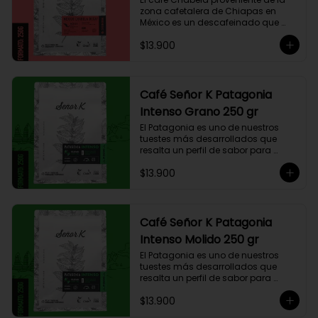
zona cafetalera de Chiapas en 
México es un descafeinado que 
tiene una linda historia de amor. 
$13.900
Este café se siembra cerca de la 
zona arqueológica maya de 
Palenque, sobre los 900 msnm, 
donde el caficultor Yalit dedica el 
fruto de su trabajo en el campo a 
Café Señor K Patagonia
su madre, Chabela. Es un típica 
Intenso Grano 250 gr
descafeinado con agua, con 
toques especiados y un cuerpo 
El Patagonia es uno de nuestros 
cremoso, resaltan notas canela, 
tuestes más desarrollados que 
chocolate negro y lima, esto le 
resalta un perfil de sabor para 
otorga una puntuación de 83,75. Si 
paladares que buscan un café 
buscas descansar de la cafeína, 
$13.900
intenso único y con exquisito 
esta es una exquisita alternativa 
cuerpo cremoso. Este café 
para preparar en Moka Italiana, 
compuesto por 50% arábica de 
Espresso y máquina Nespresso.
Colombia y 50% robusta especial. 
Lo diseñamos intencionalmente 
Café Señor K Patagonia
para resaltar la intensidad y 
Intenso Molido 250 gr
generar una gran sinergia si se 
añade leche. Se trata de un Blend 
El Patagonia es uno de nuestros 
con un rico sabor achocolatado.
tuestes más desarrollados que 
resalta un perfil de sabor para 
paladares que buscan un café 
$13.900
intenso único y con exquisito 
cuerpo cremoso. Este café 