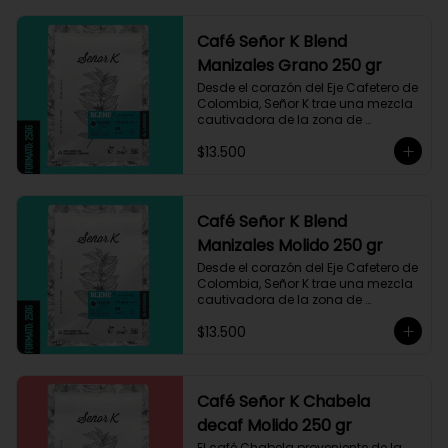
Café Señor K Blend
Manizales Grano 250 gr
Desde el corazón del Eje Cafetero de 
Colombia, Señor K trae una mezcla 
cautivadora de la zona de 
Manizales, entre 1.800 y 1.950 msnm. 
$13.500
La variedad es Castillo, que ha sido 
maneja minuciosamente cuyo 
resultado es un café con notas a 
miel, limón cítrico aromático y 
trazas de chocolate. El tueste medio 
Café Señor K Blend
permite degustar todos los sabores 
Manizales Molido 250 gr
complejos de este café
Desde el corazón del Eje Cafetero de 
Colombia, Señor K trae una mezcla 
cautivadora de la zona de 
Manizales, entre 1.800 y 1.950 msnm. 
$13.500
La variedad es Castillo, que ha sido 
maneja minuciosamente cuyo 
resultado es un café con notas a 
miel, limón cítrico aromático y 
trazas de chocolate. El tueste medio 
Café Señor K Chabela
permite degustar todos los sabores 
decaf Molido 250 gr
complejos de este café
El café Chabela proveniente de la 