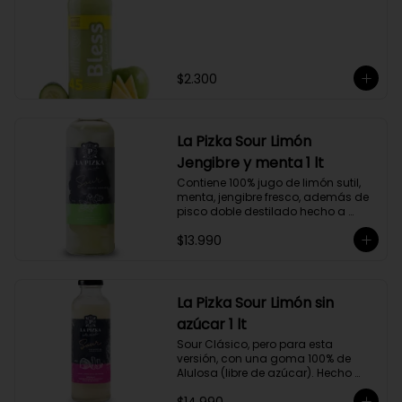
$2.300
La Pizka Sour Limón
Jengibre y menta 1 lt
Contiene 100% jugo de limón sutil, 
menta, jengibre fresco, además de 
pisco doble destilado hecho a 
partir de uva Moscatel de 
$13.990
Alejandría, Amarilla, Rosada y 
Pedro Jiménez, elaborado en el 
corazón del Valle del Elqui.
La Pizka Sour Limón sin
azúcar 1 lt
Sour Clásico, pero para esta 
versión, con una goma 100% de 
Alulosa (libre de azúcar). Hecho 
100% con jugo de limón sutil y pisco 
doble destilado de receta propia 