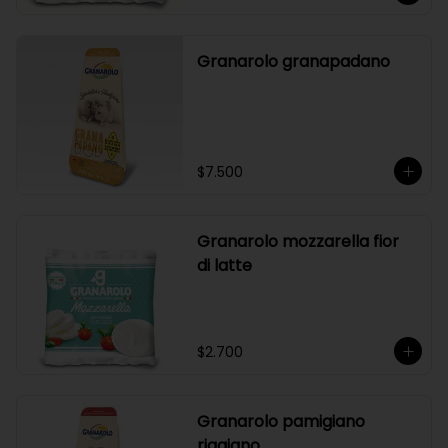
Granarolo granapadano
$7.500
Granarolo mozzarella fior
di latte
$2.700
Granarolo pamigiano
riggiano