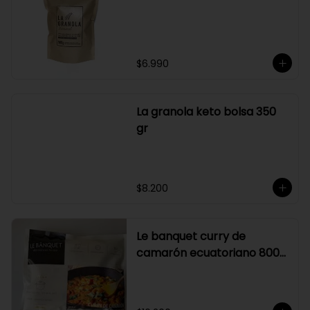
Graduación alcohólica: 21°.

Rendimiento: al ser un producto 
diseñado para ser preparado con 
hielo en la juguera, nuestro Sour La 
Pizka rinde casi el doble.
$6.990
La granola keto bolsa 350
gr
$8.200
Le banquet curry de
camarón ecuatoriano 800
gr