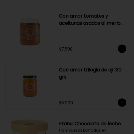
Con amor tomates y
aceitunas asados al merlot
410 grs
$7.500
Con amor trilogia de aji 130
grs
$6.900
Franui Chocolate de leche
Frambuesas bañadas en 