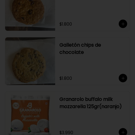
$1.800
Galletón chips de
chocolate
$1.800
Granarolo buffalo milk
mozzarella 125gr(naranjo)
$3.990