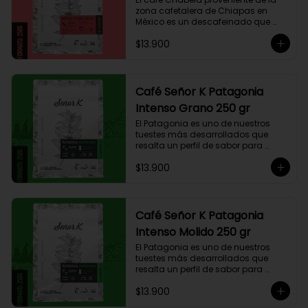
zona cafetalera de Chiapas en 
México es un descafeinado que 
tiene una linda historia de amor. 
$13.900
Este café se siembra cerca de la 
zona arqueológica maya de 
Palenque, sobre los 900 msnm, 
donde el caficultor Yalit dedica el 
fruto de su trabajo en el campo a 
Café Señor K Patagonia
su madre, Chabela. Es un típica 
Intenso Grano 250 gr
descafeinado con agua, con 
toques especiados y un cuerpo 
El Patagonia es uno de nuestros 
cremoso, resaltan notas canela, 
tuestes más desarrollados que 
chocolate negro y lima, esto le 
resalta un perfil de sabor para 
otorga una puntuación de 83,75. Si 
paladares que buscan un café 
buscas descansar de la cafeína, 
$13.900
intenso único y con exquisito 
esta es una exquisita alternativa 
cuerpo cremoso. Este café 
para preparar en Moka Italiana, 
compuesto por 50% arábica de 
Espresso y máquina Nespresso.
Colombia y 50% robusta especial. 
Lo diseñamos intencionalmente 
Café Señor K Patagonia
para resaltar la intensidad y 
Intenso Molido 250 gr
generar una gran sinergia si se 
añade leche. Se trata de un Blend 
El Patagonia es uno de nuestros 
con un rico sabor achocolatado.
tuestes más desarrollados que 
resalta un perfil de sabor para 
paladares que buscan un café 
$13.900
intenso único y con exquisito 
cuerpo cremoso. Este café 