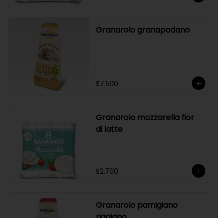
Granarolo granapadano
$7.500
Granarolo mozzarella fior
di latte
$2.700
Granarolo pamigiano
riggiano