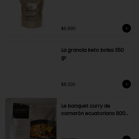
Graduación alcohólica: 21°.

Rendimiento: al ser un producto 
diseñado para ser preparado con 
hielo en la juguera, nuestro Sour La 
Pizka rinde casi el doble.
$6.990
La granola keto bolsa 350
gr
$8.200
Le banquet curry de
camarón ecuatoriano 800
gr