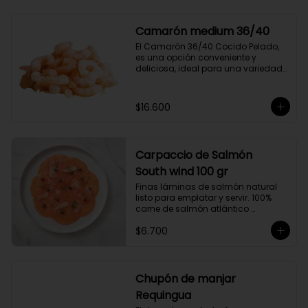
compuesto por 50% arábica de 
Colombia y 50% robusta especial. 
Lo diseñamos intencionalmente 
Camarón medium 36/40
para resaltar la intensidad y 
El Camarón 36/40 Cocido Pelado, 
generar una gran sinergia si se 
es una opción conveniente y 
añade leche. Se trata de un Blend 
deliciosa, ideal para una variedad 
con un rico sabor achocolatado.
de platos.

Cocidos y pelados, estos 
camarones son perfectos para 
$16.600
ensaladas, pastas, arroces y 
aperitivos. Su tamaño consistente y 
sabor suave hacen que sean 
fáciles de usar en cualquier receta.

Carpaccio de Salmón
Ricos en proteínas y listos para 
comer, son una opción rápida y 
South wind 100 gr
nutritiva que añade un toque 
Finas láminas de salmón natural 
gourmet a tus comidas.
listo para emplatar y servir. 100% 
carne de salmón atlántico 
premium. (salmo-salar).

$6.700
Ideal para preparaciones como 
aperitivos, picoteos, entradas, 
ensaladas y más.

Chupón de manjar
Producto sellado al vacío y 
Requingua
congelado.