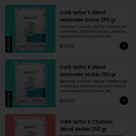
Café Señor K Blend
Manizales Grano 250 gr
Desde el corazón del Eje Cafetero de 
Colombia, Señor K trae una mezcla 
cautivadora de la zona de 
Manizales, entre 1.800 y 1.950 msnm. 
$13.500
La variedad es Castillo, que ha sido 
maneja minuciosamente cuyo 
resultado es un café con notas a 
miel, limón cítrico aromático y 
trazas de chocolate. El tueste medio 
Café Señor K Blend
permite degustar todos los sabores 
Manizales Molido 250 gr
complejos de este café
Desde el corazón del Eje Cafetero de 
Colombia, Señor K trae una mezcla 
cautivadora de la zona de 
Manizales, entre 1.800 y 1.950 msnm. 
$13.500
La variedad es Castillo, que ha sido 
maneja minuciosamente cuyo 
resultado es un café con notas a 
miel, limón cítrico aromático y 
trazas de chocolate. El tueste medio 
Café Señor K Chabela
permite degustar todos los sabores 
decaf Molido 250 gr
complejos de este café
El café Chabela proveniente de la 