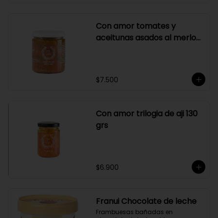
Con amor tomates y
aceitunas asados al merlot
410 grs
$7.500
Con amor trilogia de aji 130
grs
$6.900
Franui Chocolate de leche
Frambuesas bañadas en 