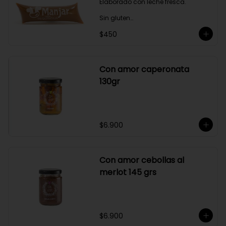
Elaborado con leche fresca.

Sin gluten

$450
Sin Saborizantes

Sin Colorantes

Bajo en Colesterol

Bajo en Sodio
Con amor caperonata
130gr
$6.900
Con amor cebollas al
merlot 145 grs
$6.900