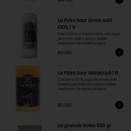
$14.990
hecho a partir de uva Moscatel de 
Alejandría, Amarilla, Rosada y 
Pedro Jiménez, elaborado en el 
corazón del Valle del Elqui.
La Pizka Sour Limón sutil
100% 1 lt
Sour Clásico, hecho 100% con jugo 
de limón sutil y pisco doble 
destilado de receta propia. 
Elaborado en el corazón del Valle 
$13.990
del Elqui, hecho a partir de uva 
Moscatel de Alejandría, Amarilla, 
Rosada y Pedro Jiménez. 9 Copas 
por botella.
La Pizka Sour Maracuyá 1 lt
Contiene 100% jugo de limón sutil, 
maracuyá natural y pisco doble 
destilado de receta propia, 
elaborado en el corazón del Valle 
del Elqui.

$13.990
Características:

Producto 100% Natural.

Formato: Botella de vidrio de 1000cc

Almacenamiento: Congelado. Su 
La granola bolsa 500 gr
duración es de 12 meses a partir de 
su elaboración.
