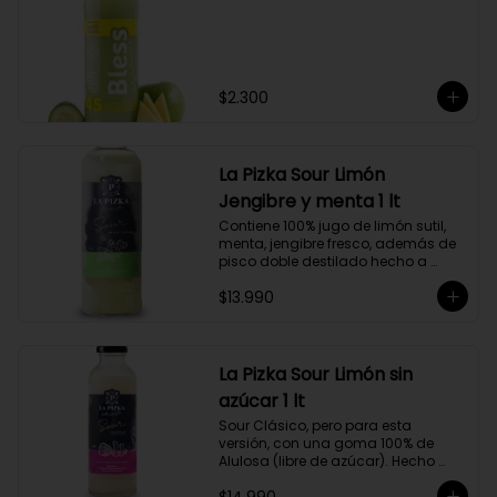
$2.300
La Pizka Sour Limón
Jengibre y menta 1 lt
Contiene 100% jugo de limón sutil, 
menta, jengibre fresco, además de 
pisco doble destilado hecho a 
partir de uva Moscatel de 
$13.990
Alejandría, Amarilla, Rosada y 
Pedro Jiménez, elaborado en el 
corazón del Valle del Elqui.
La Pizka Sour Limón sin
azúcar 1 lt
Sour Clásico, pero para esta 
versión, con una goma 100% de 
Alulosa (libre de azúcar). Hecho 
100% con jugo de limón sutil y pisco 
doble destilado de receta propia 