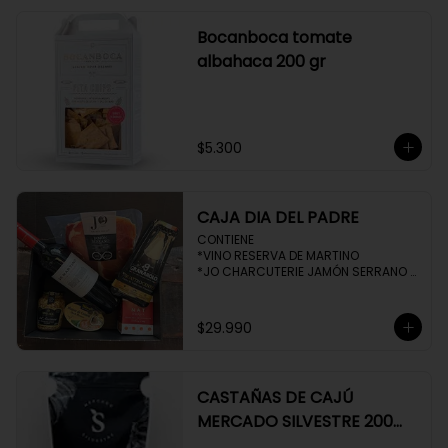
Bocanboca tomate
albahaca 200 gr
$5.300
CAJA DIA DEL PADRE
CONTIENE 

*VINO RESERVA DE MARTINO

*JO CHARCUTERIE JAMÓN SERRANO 
100 GR

*QUESO QUATTROCENTO

*HENAFF MOUSSE DE CANARD 

$29.990
*NAT CRACKERS PEQUEÑAS 

*MOSTAZA MAILLE
CASTAÑAS DE CAJÚ
MERCADO SILVESTRE 200
GR