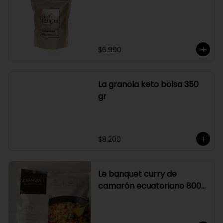
su elaboración.

Graduación alcohólica: 21°.

Rendimiento: al ser un producto 
diseñado para ser preparado con 
hielo en la juguera, nuestro Sour La 
Pizka rinde casi el doble.
$6.990
La granola keto bolsa 350
gr
$8.200
Le banquet curry de
camarón ecuatoriano 800
gr