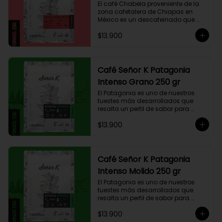
El café Chabela proveniente de la 
zona cafetalera de Chiapas en 
México es un descafeinado que 
tiene una linda historia de amor. 
$13.900
Este café se siembra cerca de la 
zona arqueológica maya de 
Palenque, sobre los 900 msnm, 
donde el caficultor Yalit dedica el 
fruto de su trabajo en el campo a 
Café Señor K Patagonia
su madre, Chabela. Es un típica 
Intenso Grano 250 gr
descafeinado con agua, con 
toques especiados y un cuerpo 
El Patagonia es uno de nuestros 
cremoso, resaltan notas canela, 
tuestes más desarrollados que 
chocolate negro y lima, esto le 
resalta un perfil de sabor para 
otorga una puntuación de 83,75. Si 
paladares que buscan un café 
buscas descansar de la cafeína, 
$13.900
intenso único y con exquisito 
esta es una exquisita alternativa 
cuerpo cremoso. Este café 
para preparar en Moka Italiana, 
compuesto por 50% arábica de 
Espresso y máquina Nespresso.
Colombia y 50% robusta especial. 
Lo diseñamos intencionalmente 
Café Señor K Patagonia
para resaltar la intensidad y 
Intenso Molido 250 gr
generar una gran sinergia si se 
añade leche. Se trata de un Blend 
El Patagonia es uno de nuestros 
con un rico sabor achocolatado.
tuestes más desarrollados que 
resalta un perfil de sabor para 
paladares que buscan un café 
$13.900
intenso único y con exquisito 
cuerpo cremoso. Este café 