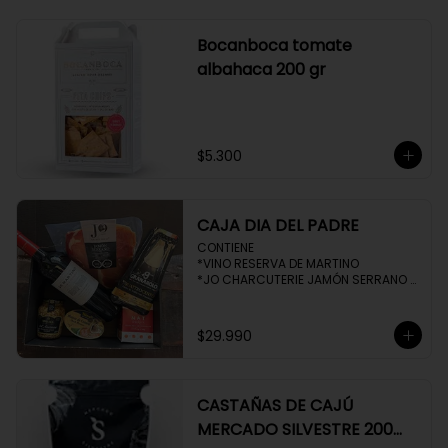
Bocanboca tomate
albahaca 200 gr
$5.300
CAJA DIA DEL PADRE
CONTIENE 

*VINO RESERVA DE MARTINO

*JO CHARCUTERIE JAMÓN SERRANO 
100 GR

*QUESO QUATTROCENTO

*HENAFF MOUSSE DE CANARD 

$29.990
*NAT CRACKERS PEQUEÑAS 

*MOSTAZA MAILLE
CASTAÑAS DE CAJÚ
MERCADO SILVESTRE 200