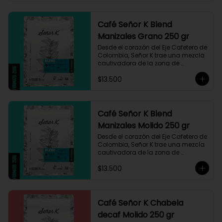
Café Señor K Blend
Manizales Grano 250 gr
Desde el corazón del Eje Cafetero de 
Colombia, Señor K trae una mezcla 
cautivadora de la zona de 
Manizales, entre 1.800 y 1.950 msnm. 
$13.500
La variedad es Castillo, que ha sido 
maneja minuciosamente cuyo 
resultado es un café con notas a 
miel, limón cítrico aromático y 
trazas de chocolate. El tueste medio 
Café Señor K Blend
permite degustar todos los sabores 
Manizales Molido 250 gr
complejos de este café
Desde el corazón del Eje Cafetero de 
Colombia, Señor K trae una mezcla 
cautivadora de la zona de 
Manizales, entre 1.800 y 1.950 msnm. 
$13.500
La variedad es Castillo, que ha sido 
maneja minuciosamente cuyo 
resultado es un café con notas a 
miel, limón cítrico aromático y 
trazas de chocolate. El tueste medio 
Café Señor K Chabela
permite degustar todos los sabores 
decaf Molido 250 gr
complejos de este café