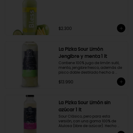
$2.300
La Pizka Sour Limón
Jengibre y menta 1 lt
Contiene 100% jugo de limón sutil, 
menta, jengibre fresco, además de 
pisco doble destilado hecho a 
partir de uva Moscatel de 
$13.990
Alejandría, Amarilla, Rosada y 
Pedro Jiménez, elaborado en el 
corazón del Valle del Elqui.
La Pizka Sour Limón sin
azúcar 1 lt
Sour Clásico, pero para esta 
versión, con una goma 100% de 
Alulosa (libre de azúcar). Hecho 
100% con jugo de limón sutil y pisco 