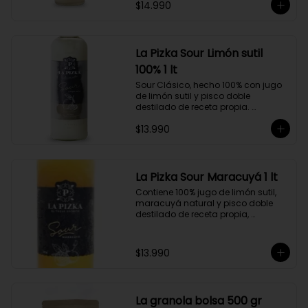
$14.990
doble destilado de receta propia 
hecho a partir de uva Moscatel de 
Alejandría, Amarilla, Rosada y 
Pedro Jiménez, elaborado en el 
corazón del Valle del Elqui.
La Pizka Sour Limón sutil
100% 1 lt
Sour Clásico, hecho 100% con jugo 
de limón sutil y pisco doble 
destilado de receta propia. 
Elaborado en el corazón del Valle 
$13.990
del Elqui, hecho a partir de uva 
Moscatel de Alejandría, Amarilla, 
Rosada y Pedro Jiménez. 9 Copas 
por botella.
La Pizka Sour Maracuyá 1 lt
Contiene 100% jugo de limón sutil, 
maracuyá natural y pisco doble 
destilado de receta propia, 
elaborado en el corazón del Valle 
del Elqui.

$13.990
Características:

Producto 100% Natural.

Formato: Botella de vidrio de 1000cc

Almacenamiento: Congelado. Su 
La granola bolsa 500 gr
duración es de 12 meses a partir de 