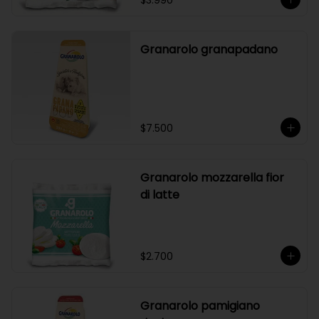
$3.990
Granarolo granapadano
$7.500
Granarolo mozzarella fior
di latte
$2.700
Granarolo pamigiano