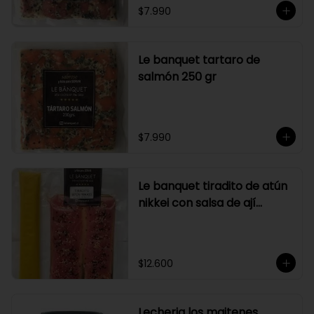
$7.990
Le banquet tartaro de
salmón 250 gr
$7.990
Le banquet tiradito de atún
nikkei con salsa de ají
amarillo
$12.600
Lecheria los maitenes