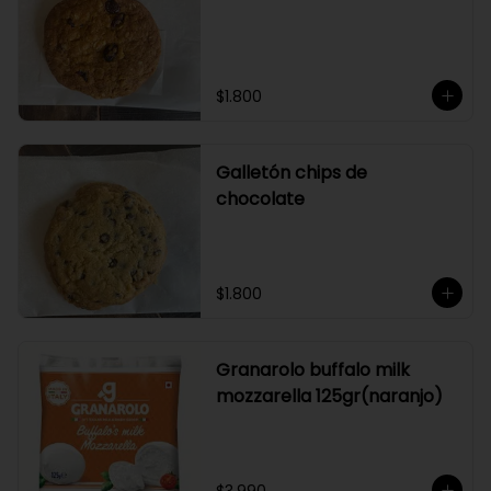
$1.800
Galletón chips de
chocolate
$1.800
Granarolo buffalo milk
mozzarella 125gr(naranjo)