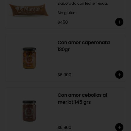
Elaborado con leche fresca.

Sin gluten

$450
Sin Saborizantes

Sin Colorantes

Bajo en Colesterol

Bajo en Sodio
Con amor caperonata
130gr
$6.900
Con amor cebollas al
merlot 145 grs
$6.900