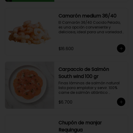
compuesto por 50% arábica de 
Colombia y 50% robusta especial. 
Lo diseñamos intencionalmente 
Camarón medium 36/40
para resaltar la intensidad y 
El Camarón 36/40 Cocido Pelado, 
generar una gran sinergia si se 
es una opción conveniente y 
añade leche. Se trata de un Blend 
deliciosa, ideal para una variedad 
con un rico sabor achocolatado.
de platos.

Cocidos y pelados, estos 
camarones son perfectos para 
$16.600
ensaladas, pastas, arroces y 
aperitivos. Su tamaño consistente y 
sabor suave hacen que sean 
fáciles de usar en cualquier receta.

Carpaccio de Salmón
Ricos en proteínas y listos para 
comer, son una opción rápida y 
South wind 100 gr
nutritiva que añade un toque 
Finas láminas de salmón natural 
gourmet a tus comidas.
listo para emplatar y servir. 100% 
carne de salmón atlántico 
premium. (salmo-salar).

$6.700
Ideal para preparaciones como 
aperitivos, picoteos, entradas, 
ensaladas y más.

Chupón de manjar
Producto sellado al vacío y 
Requingua
congelado.