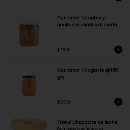
Con amor tomates y
aceitunas asados al merlot
410 grs
$7.500
Con amor trilogia de aji 130
grs
$6.900
Franui Chocolate de leche
Frambuesas bañadas en 