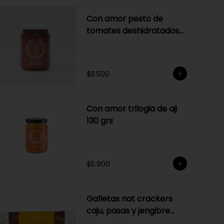
Con amor pesto de
tomates deshidratados
sin ajo
$8.500
Con amor trilogia de aji
130 grs
$6.900
Galletas nat crackers
caju, pasas y jengibre
170 gr