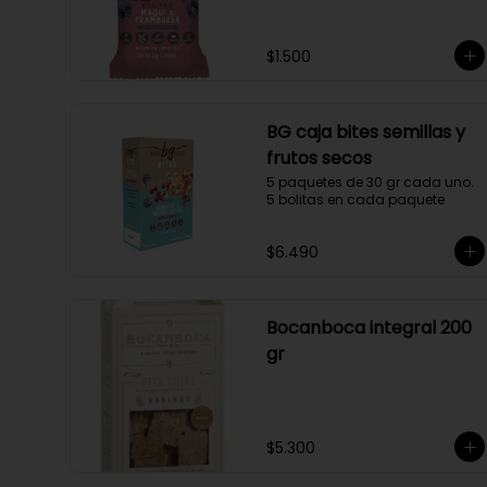
$1.500
BG caja bites semillas y
frutos secos
5 paquetes de 30 gr cada uno. 
5 bolitas en cada paquete
$6.490
Bocanboca integral 200
gr
$5.300