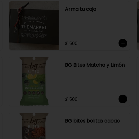
Arma tu caja
$1.500
BG Bites Matcha y Limón
$1.500
BG bites bolitas cacao