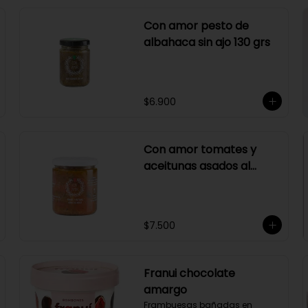
Con amor pesto de
albahaca sin ajo 130 grs
$6.900
Con amor tomates y
aceitunas asados al
merlot 410 grs
$7.500
Franui chocolate
amargo
Frambuesas bañadas en 