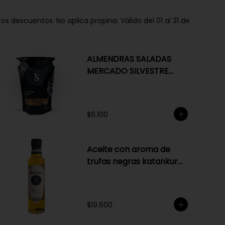
descuentos. No aplica propina. Válido del 01 al 31 de
ALMENDRAS SALADAS
MERCADO SILVESTRE
250 GR
$6.100
Aceite con aroma de
trufas negras katankura
250 ml
$19.600