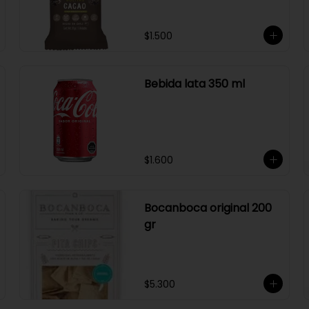
$1.500
Bebida lata 350 ml
$1.600
Bocanboca original 200
gr
$5.300