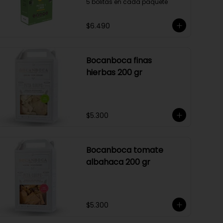
5 bolitas en cada paquete
$6.490
Bocanboca finas
hierbas 200 gr
$5.300
Bocanboca tomate
albahaca 200 gr
$5.300