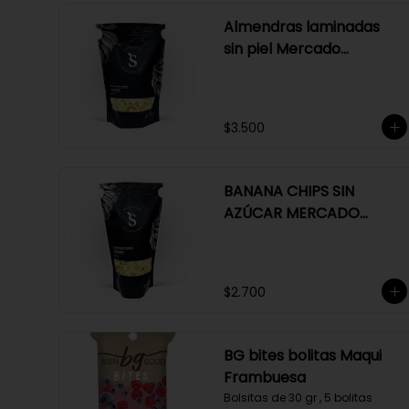
Almendras laminadas
sin piel Mercado
Silvestre 150 gr
$3.500
BANANA CHIPS SIN
AZÚCAR MERCADO
SILVESTRE 150 GR
$2.700
BG bites bolitas Maqui
Frambuesa
Bolsitas de 30 gr , 5 bolitas