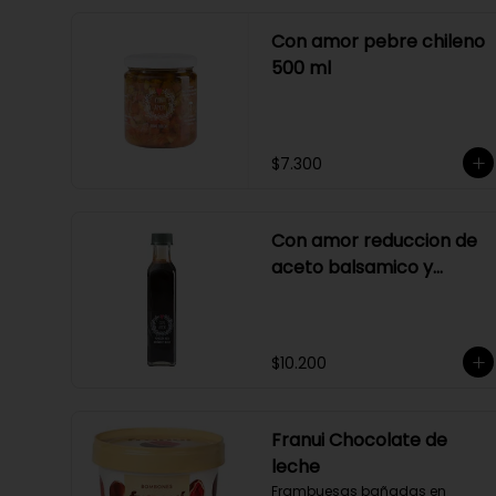
Con amor pebre chileno
500 ml
$7.300
Con amor reduccion de
aceto balsamico y
merlot
$10.200
Franui Chocolate de
leche
Frambuesas bañadas en 