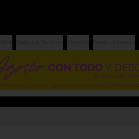
Aliños
Quesos & Fiambres
Aperitivo
Panes y Cereales