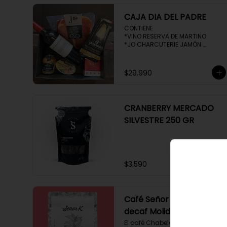
CAJA DIA DEL PADRE
CONTIENE 

*VINO RESERVA DE MARTINO

*JO CHARCUTERIE JAMÓN 
SERRANO 100 GR

*QUESO QUATTROCENTO

*HENAFF MOUSSE DE CANARD 

$29.990
*NAT CRACKERS PEQUEÑAS 

*MOSTAZA MAILLE
CRANBERRY MERCADO
SILVESTRE 250 GR
$3.590
Café Señor K Chabela
decaf Molido 250 gr
El café Chabela proveniente de 