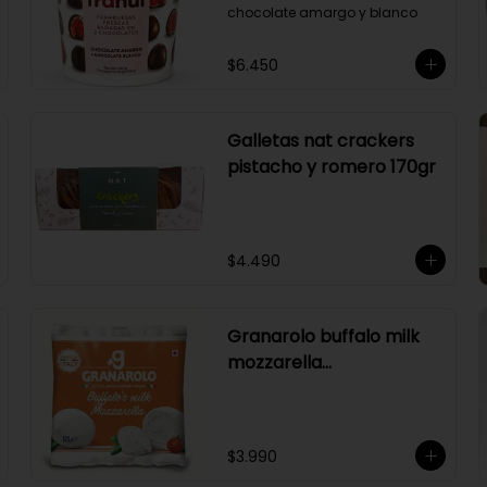
chocolate amargo y blanco
$6.450
Galletas nat crackers
pistacho y romero 170gr
$4.490
Granarolo buffalo milk
mozzarella
125gr(naranjo)
$3.990