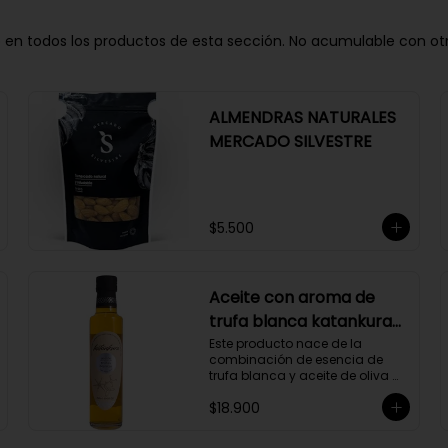
n todos los productos de esta sección. No acumulable con otros 
ALMENDRAS NATURALES
MERCADO SILVESTRE
$5.500
Aceite con aroma de
trufa blanca katankura
250 ml
Este producto nace de la 
combinación de esencia de 
trufa blanca y aceite de oliva 
extravirgen.
$18.900