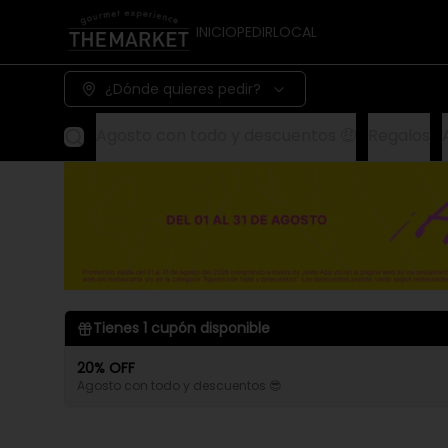
INICIO
PEDIR
LOCAL
¿Dónde quieres pedir?
Agosto con todo y descuentos 🤑
Regalos
Tienes
1
cupón disponible
20% OFF
Agosto con todo y descuentos 😎