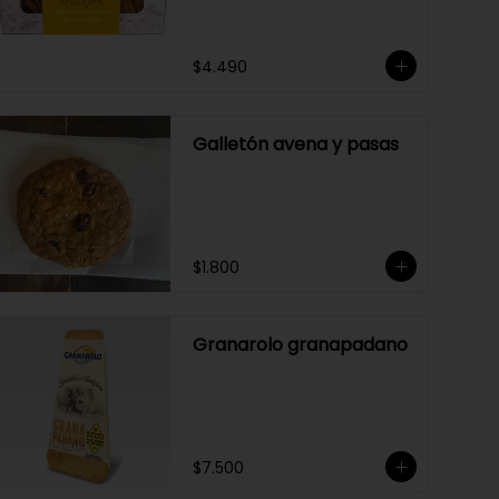
$4.490
Galletón avena y pasas
$1.800
Granarolo granapadano
$7.500