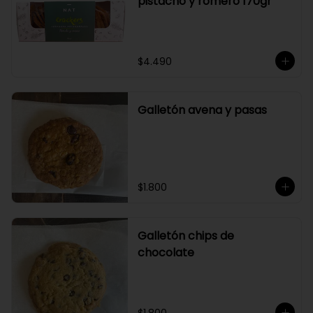
pistacho y romero 170gr
$4.490
Galletón avena y pasas
$1.800
Galletón chips de
chocolate