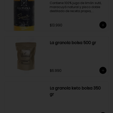
Contiene 100% jugo de limón sutil, 
maracuyá natural y pisco doble 
destilado de receta propia, 
elaborado en el corazón del Valle 
del Elqui.

$13.990
Características:

Producto 100% Natural.

Formato: Botella de vidrio de 1000cc

Almacenamiento: Congelado. Su 
La granola bolsa 500 gr
duración es de 12 meses a partir de 
su elaboración.

Graduación alcohólica: 21°.

Rendimiento: al ser un producto 
diseñado para ser preparado con 
hielo en la juguera, nuestro Sour La 
Pizka rinde casi el doble.
$6.990
La granola keto bolsa 350
gr