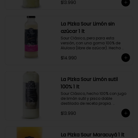
$13.990
Alejandría, Amarilla, Rosada y 
Pedro Jiménez, elaborado en el 
corazón del Valle del Elqui.
La Pizka Sour Limón sin
azúcar 1 lt
Sour Clásico, pero para esta 
versión, con una goma 100% de 
Alulosa (libre de azúcar). Hecho 
100% con jugo de limón sutil y pisco 
$14.990
doble destilado de receta propia 
hecho a partir de uva Moscatel de 
Alejandría, Amarilla, Rosada y 
Pedro Jiménez, elaborado en el 
corazón del Valle del Elqui.
La Pizka Sour Limón sutil
100% 1 lt
Sour Clásico, hecho 100% con jugo 
de limón sutil y pisco doble 
destilado de receta propia. 
Elaborado en el corazón del Valle 
$13.990
del Elqui, hecho a partir de uva 
Moscatel de Alejandría, Amarilla, 
Rosada y Pedro Jiménez. 9 Copas 
por botella.
La Pizka Sour Maracuyá 1 lt