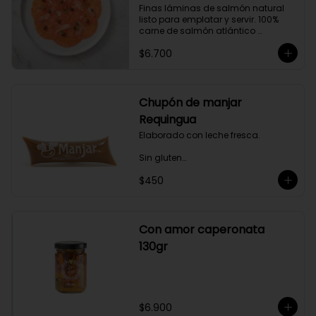
Finas láminas de salmón natural 
gourmet a tus comidas.
listo para emplatar y servir. 100% 
carne de salmón atlántico 
premium. (salmo-salar).

$6.700
Ideal para preparaciones como 
aperitivos, picoteos, entradas, 
ensaladas y más.

Chupón de manjar
Producto sellado al vacío y 
Requingua
congelado.
Elaborado con leche fresca.

Sin gluten

$450
Sin Saborizantes

Sin Colorantes

Bajo en Colesterol

Bajo en Sodio
Con amor caperonata
130gr
$6.900