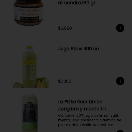
almendra 180 gr
$6.990
Jugo Bless 300 cc
$2.300
La Pizka Sour Limón
Jengibre y menta 1 lt
Contiene 100% jugo de limón sutil, 
menta, jengibre fresco, además de 
pisco doble destilado hecho a 
partir de uva Moscatel de 