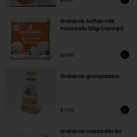
$1.800
Granarolo buffalo milk
mozzarella 125gr(naranjo)
$3.990
Granarolo granapadano
$7.500
Granarolo mozzarella fior