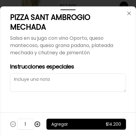
$37.600
PIZZA SANT AMBROGIO
MECHADA
Los tilos provoleta 2 und
Salsa en su jugo con vino Oporto, queso
mantecoso, queso grana padano, plateada
mechada y chutney de pimentón
$7.800
Instrucciones especiales
MANÍ CONFITADO
MERCADO SILVESTRE 200
GR
$2.500
Agregar
$14.200