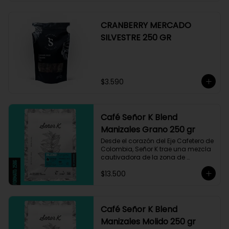
CRANBERRY MERCADO
SILVESTRE 250 GR
$3.590
Café Señor K Blend
Manizales Grano 250 gr
Desde el corazón del Eje Cafetero de 
Colombia, Señor K trae una mezcla 
cautivadora de la zona de 
Manizales, entre 1.800 y 1.950 msnm. 
$13.500
La variedad es Castillo, que ha sido 
maneja minuciosamente cuyo 
resultado es un café con notas a 
miel, limón cítrico aromático y 
trazas de chocolate. El tueste medio 
Café Señor K Blend
permite degustar todos los sabores 
Manizales Molido 250 gr
complejos de este café