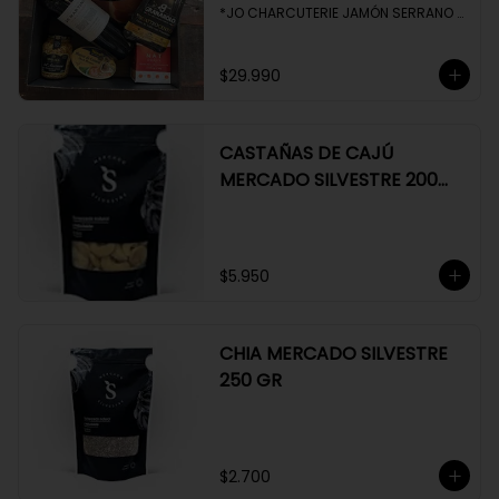
*JO CHARCUTERIE JAMÓN SERRANO 
100 GR

*QUESO QUATTROCENTO

*HENAFF MOUSSE DE CANARD 

$29.990
*NAT CRACKERS PEQUEÑAS 

*MOSTAZA MAILLE
CASTAÑAS DE CAJÚ
MERCADO SILVESTRE 200
GR
$5.950
CHIA MERCADO SILVESTRE
250 GR
$2.700