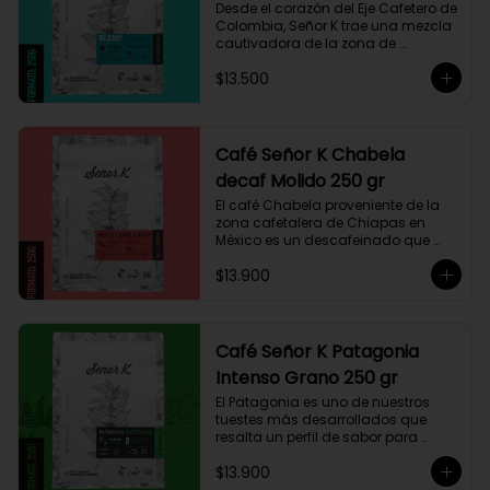
Desde el corazón del Eje Cafetero de 
Colombia, Señor K trae una mezcla 
cautivadora de la zona de 
Manizales, entre 1.800 y 1.950 msnm. 
$13.500
La variedad es Castillo, que ha sido 
maneja minuciosamente cuyo 
resultado es un café con notas a 
miel, limón cítrico aromático y 
trazas de chocolate. El tueste medio 
Café Señor K Chabela
permite degustar todos los sabores 
decaf Molido 250 gr
complejos de este café
El café Chabela proveniente de la 
zona cafetalera de Chiapas en 
México es un descafeinado que 
tiene una linda historia de amor. 
$13.900
Este café se siembra cerca de la 
zona arqueológica maya de 
Palenque, sobre los 900 msnm, 
donde el caficultor Yalit dedica el 
fruto de su trabajo en el campo a 
Café Señor K Patagonia
su madre, Chabela. Es un típica 
Intenso Grano 250 gr
descafeinado con agua, con 
toques especiados y un cuerpo 
El Patagonia es uno de nuestros 
cremoso, resaltan notas canela, 
tuestes más desarrollados que 
chocolate negro y lima, esto le 
resalta un perfil de sabor para 
otorga una puntuación de 83,75. Si 
paladares que buscan un café 
buscas descansar de la cafeína, 
$13.900
intenso único y con exquisito 
esta es una exquisita alternativa 
cuerpo cremoso. Este café 