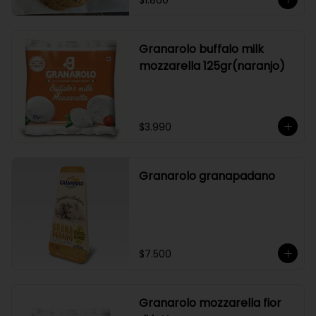
$1.800
Granarolo buffalo milk
mozzarella 125gr(naranjo)
$3.990
Granarolo granapadano
$7.500
Granarolo mozzarella fior