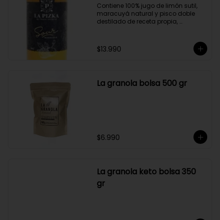
Contiene 100% jugo de limón sutil, 
maracuyá natural y pisco doble 
destilado de receta propia, 
elaborado en el corazón del Valle 
del Elqui.

$13.990
Características:

Producto 100% Natural.

Formato: Botella de vidrio de 1000cc

Almacenamiento: Congelado. Su 
La granola bolsa 500 gr
duración es de 12 meses a partir de 
su elaboración.

Graduación alcohólica: 21°.

Rendimiento: al ser un producto 
diseñado para ser preparado con 
hielo en la juguera, nuestro Sour La 
Pizka rinde casi el doble.
$6.990
La granola keto bolsa 350
gr