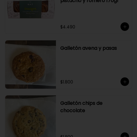
pistacho y romero 170gr
$4.490
Galletón avena y pasas
$1.800
Galletón chips de
chocolate