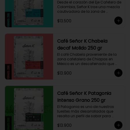
Desde el corazón del Eje Cafetero de 
Colombia, Señor K trae una mezcla 
cautivadora de la zona de 
Manizales, entre 1.800 y 1.950 msnm. 
$13.500
La variedad es Castillo, que ha sido 
maneja minuciosamente cuyo 
resultado es un café con notas a 
miel, limón cítrico aromático y 
trazas de chocolate. El tueste medio 
Café Señor K Chabela
permite degustar todos los sabores 
decaf Molido 250 gr
complejos de este café
El café Chabela proveniente de la 
zona cafetalera de Chiapas en 
México es un descafeinado que 
tiene una linda historia de amor. 
$13.900
Este café se siembra cerca de la 
zona arqueológica maya de 
Palenque, sobre los 900 msnm, 
donde el caficultor Yalit dedica el 
fruto de su trabajo en el campo a 
Café Señor K Patagonia
su madre, Chabela. Es un típica 
Intenso Grano 250 gr
descafeinado con agua, con 
toques especiados y un cuerpo 
El Patagonia es uno de nuestros 
cremoso, resaltan notas canela, 
tuestes más desarrollados que 
chocolate negro y lima, esto le 
resalta un perfil de sabor para 
otorga una puntuación de 83,75. Si 
paladares que buscan un café 
buscas descansar de la cafeína, 
$13.900
intenso único y con exquisito 
esta es una exquisita alternativa 
cuerpo cremoso. Este café 