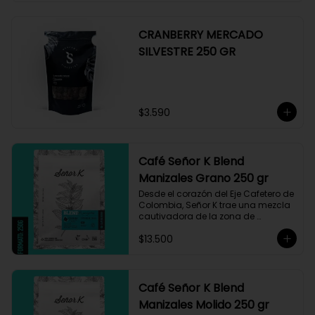
CRANBERRY MERCADO
SILVESTRE 250 GR
$3.590
Café Señor K Blend
Manizales Grano 250 gr
Desde el corazón del Eje Cafetero de 
Colombia, Señor K trae una mezcla 
cautivadora de la zona de 
Manizales, entre 1.800 y 1.950 msnm. 
$13.500
La variedad es Castillo, que ha sido 
maneja minuciosamente cuyo 
resultado es un café con notas a 
miel, limón cítrico aromático y 
trazas de chocolate. El tueste medio 
Café Señor K Blend
permite degustar todos los sabores 
Manizales Molido 250 gr
complejos de este café