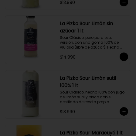
$13.990
Alejandría, Amarilla, Rosada y 
Pedro Jiménez, elaborado en el 
corazón del Valle del Elqui.
La Pizka Sour Limón sin
azúcar 1 lt
Sour Clásico, pero para esta 
versión, con una goma 100% de 
Alulosa (libre de azúcar). Hecho 
100% con jugo de limón sutil y pisco 
$14.990
doble destilado de receta propia 
hecho a partir de uva Moscatel de 
Alejandría, Amarilla, Rosada y 
Pedro Jiménez, elaborado en el 
corazón del Valle del Elqui.
La Pizka Sour Limón sutil
100% 1 lt
Sour Clásico, hecho 100% con jugo 
de limón sutil y pisco doble 
destilado de receta propia. 
Elaborado en el corazón del Valle 
$13.990
del Elqui, hecho a partir de uva 
Moscatel de Alejandría, Amarilla, 
Rosada y Pedro Jiménez. 9 Copas 
por botella.
La Pizka Sour Maracuyá 1 lt