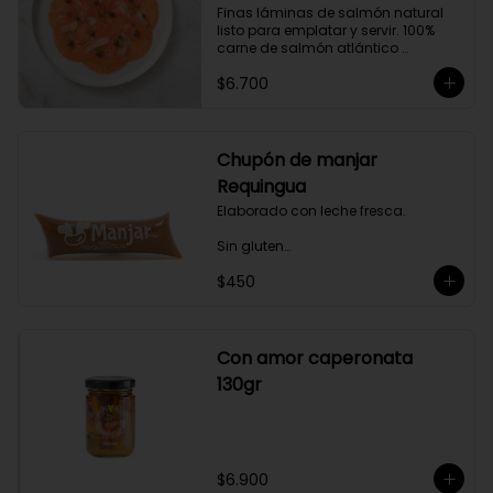
Finas láminas de salmón natural 
gourmet a tus comidas.
listo para emplatar y servir. 100% 
carne de salmón atlántico 
premium. (salmo-salar).

$6.700
Ideal para preparaciones como 
aperitivos, picoteos, entradas, 
ensaladas y más.

Chupón de manjar
Producto sellado al vacío y 
Requingua
congelado.
Elaborado con leche fresca.

Sin gluten

$450
Sin Saborizantes

Sin Colorantes

Bajo en Colesterol

Bajo en Sodio
Con amor caperonata
130gr
$6.900