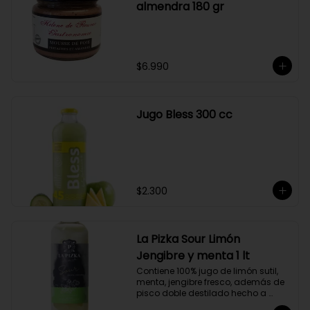
almendra 180 gr
$6.990
Jugo Bless 300 cc
$2.300
La Pizka Sour Limón
Jengibre y menta 1 lt
Contiene 100% jugo de limón sutil, 
menta, jengibre fresco, además de 
pisco doble destilado hecho a 
partir de uva Moscatel de 