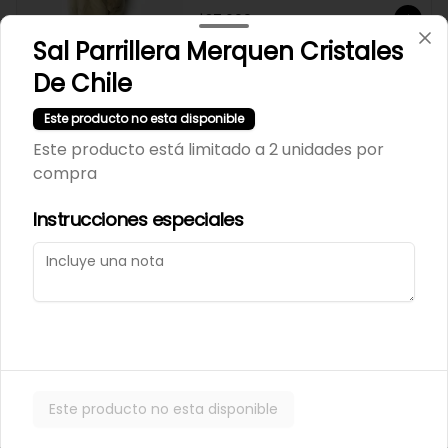
$37.600
Sal Parrillera Merquen Cristales
De Chile
Los tilos provoleta 2 und
Este producto no esta disponible
Este producto está limitado a 2 unidades por
compra
$7.800
Instrucciones especiales
MANÍ CONFITADO
MERCADO SILVESTRE 200
GR
$2.500
Este producto no esta disponible