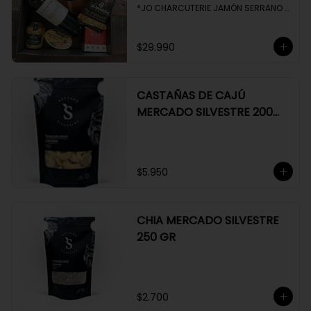
*JO CHARCUTERIE JAMÓN SERRANO 
100 GR

*QUESO QUATTROCENTO

*HENAFF MOUSSE DE CANARD 

$29.990
*NAT CRACKERS PEQUEÑAS 

*MOSTAZA MAILLE
CASTAÑAS DE CAJÚ
MERCADO SILVESTRE 200
GR
$5.950
CHIA MERCADO SILVESTRE
250 GR
$2.700