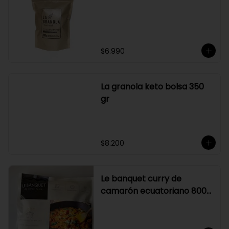
su elaboración.

Graduación alcohólica: 21°.

Rendimiento: al ser un producto 
diseñado para ser preparado con 
hielo en la juguera, nuestro Sour La 
Pizka rinde casi el doble.
$6.990
La granola keto bolsa 350
gr
$8.200
Le banquet curry de
camarón ecuatoriano 800
gr