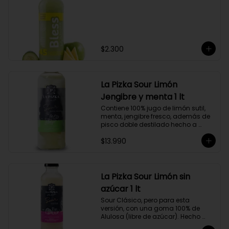
$2.300
La Pizka Sour Limón
Jengibre y menta 1 lt
Contiene 100% jugo de limón sutil, 
menta, jengibre fresco, además de 
pisco doble destilado hecho a 
partir de uva Moscatel de 
$13.990
Alejandría, Amarilla, Rosada y 
Pedro Jiménez, elaborado en el 
corazón del Valle del Elqui.
La Pizka Sour Limón sin
azúcar 1 lt
Sour Clásico, pero para esta 
versión, con una goma 100% de 
Alulosa (libre de azúcar). Hecho 
100% con jugo de limón sutil y pisco 