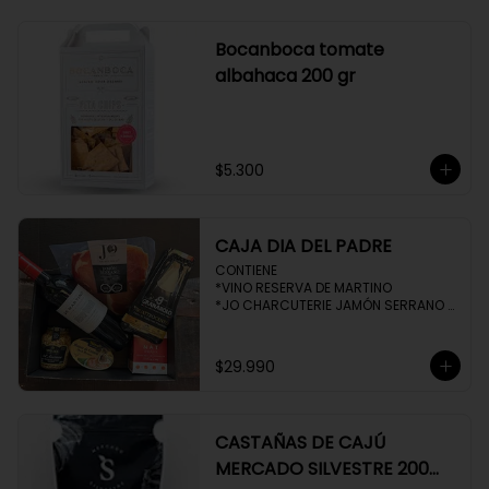
Bocanboca tomate
albahaca 200 gr
$5.300
CAJA DIA DEL PADRE
CONTIENE 

*VINO RESERVA DE MARTINO

*JO CHARCUTERIE JAMÓN SERRANO 
100 GR

*QUESO QUATTROCENTO

*HENAFF MOUSSE DE CANARD 

$29.990
*NAT CRACKERS PEQUEÑAS 

*MOSTAZA MAILLE
CASTAÑAS DE CAJÚ
MERCADO SILVESTRE 200