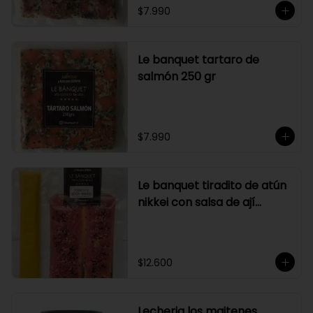
$7.990
Le banquet tartaro de
salmón 250 gr
$7.990
Le banquet tiradito de atún
nikkei con salsa de ají
amarillo
$12.600
Lecheria los maitenes