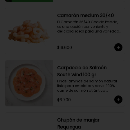
compuesto por 50% arábica de 
Colombia y 50% robusta especial. 
Lo diseñamos intencionalmente 
Camarón medium 36/40
para resaltar la intensidad y 
El Camarón 36/40 Cocido Pelado, 
generar una gran sinergia si se 
es una opción conveniente y 
añade leche. Se trata de un Blend 
deliciosa, ideal para una variedad 
con un rico sabor achocolatado.
de platos.

Cocidos y pelados, estos 
camarones son perfectos para 
$16.600
ensaladas, pastas, arroces y 
aperitivos. Su tamaño consistente y 
sabor suave hacen que sean 
fáciles de usar en cualquier receta.

Carpaccio de Salmón
Ricos en proteínas y listos para 
comer, son una opción rápida y 
South wind 100 gr
nutritiva que añade un toque 
Finas láminas de salmón natural 
gourmet a tus comidas.
listo para emplatar y servir. 100% 
carne de salmón atlántico 
premium. (salmo-salar).

$6.700
Ideal para preparaciones como 
aperitivos, picoteos, entradas, 
ensaladas y más.

Chupón de manjar
Producto sellado al vacío y 
Requingua
congelado.