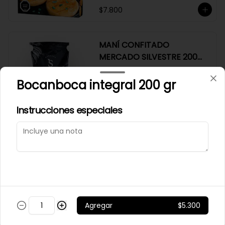
$7.800
MANÍ CONFITADO
MERCADO SILVESTRE 200
GR
Bocanboca integral 200 gr
$2.500
Instrucciones especiales
MANÍ JAPONES SALADO
MERCADO SILVESTRE 200
GR
$2.700
Agregar
$5.300