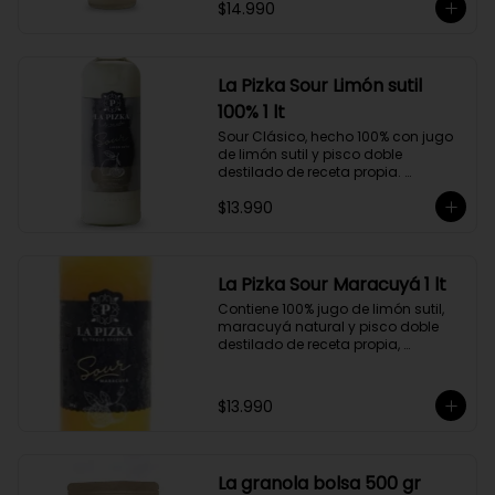
$14.990
doble destilado de receta propia 
hecho a partir de uva Moscatel de 
Alejandría, Amarilla, Rosada y 
Pedro Jiménez, elaborado en el 
corazón del Valle del Elqui.
La Pizka Sour Limón sutil
100% 1 lt
Sour Clásico, hecho 100% con jugo 
de limón sutil y pisco doble 
destilado de receta propia. 
Elaborado en el corazón del Valle 
$13.990
del Elqui, hecho a partir de uva 
Moscatel de Alejandría, Amarilla, 
Rosada y Pedro Jiménez. 9 Copas 
por botella.
La Pizka Sour Maracuyá 1 lt
Contiene 100% jugo de limón sutil, 
maracuyá natural y pisco doble 
destilado de receta propia, 
elaborado en el corazón del Valle 
del Elqui.

$13.990
Características:

Producto 100% Natural.

Formato: Botella de vidrio de 1000cc

Almacenamiento: Congelado. Su 
La granola bolsa 500 gr
duración es de 12 meses a partir de 