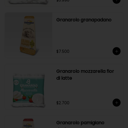
$3.990
Granarolo granapadano
$7.500
Granarolo mozzarella fior
di latte
$2.700
Granarolo pamigiano