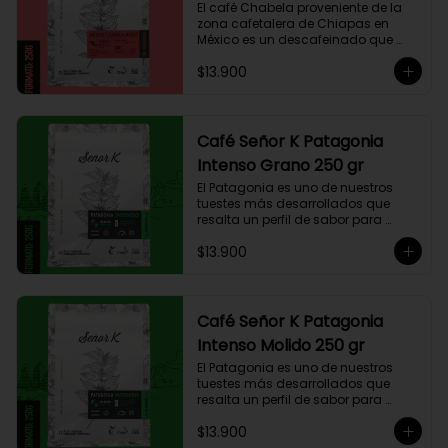
El café Chabela proveniente de la 
zona cafetalera de Chiapas en 
México es un descafeinado que 
tiene una linda historia de amor. 
$13.900
Este café se siembra cerca de la 
zona arqueológica maya de 
Palenque, sobre los 900 msnm, 
donde el caficultor Yalit dedica el 
fruto de su trabajo en el campo a 
Café Señor K Patagonia
su madre, Chabela. Es un típica 
Intenso Grano 250 gr
descafeinado con agua, con 
toques especiados y un cuerpo 
El Patagonia es uno de nuestros 
cremoso, resaltan notas canela, 
tuestes más desarrollados que 
chocolate negro y lima, esto le 
resalta un perfil de sabor para 
otorga una puntuación de 83,75. Si 
paladares que buscan un café 
buscas descansar de la cafeína, 
$13.900
intenso único y con exquisito 
esta es una exquisita alternativa 
cuerpo cremoso. Este café 
para preparar en Moka Italiana, 
compuesto por 50% arábica de 
Espresso y máquina Nespresso.
Colombia y 50% robusta especial. 
Lo diseñamos intencionalmente 
Café Señor K Patagonia
para resaltar la intensidad y 
Intenso Molido 250 gr
generar una gran sinergia si se 
añade leche. Se trata de un Blend 
El Patagonia es uno de nuestros 
con un rico sabor achocolatado.
tuestes más desarrollados que 
resalta un perfil de sabor para 
paladares que buscan un café 
$13.900
intenso único y con exquisito 
cuerpo cremoso. Este café 