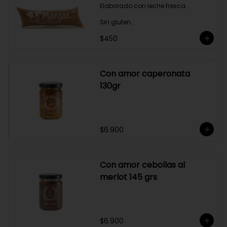
Elaborado con leche fresca.

Sin gluten

$450
Sin Saborizantes

Sin Colorantes

Bajo en Colesterol

Bajo en Sodio
Con amor caperonata
130gr
$6.900
Con amor cebollas al
merlot 145 grs
$6.900