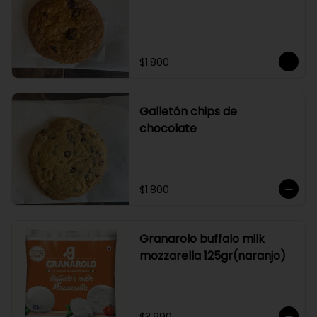
$1.800
Galletón chips de
chocolate
$1.800
Granarolo buffalo milk
mozzarella 125gr(naranjo)