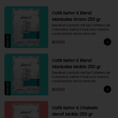
Café Señor K Blend
Manizales Grano 250 gr
Desde el corazón del Eje Cafetero de 
Colombia, Señor K trae una mezcla 
cautivadora de la zona de 
Manizales, entre 1.800 y 1.950 msnm. 
$13.500
La variedad es Castillo, que ha sido 
maneja minuciosamente cuyo 
resultado es un café con notas a 
miel, limón cítrico aromático y 
trazas de chocolate. El tueste medio 
Café Señor K Blend
permite degustar todos los sabores 
Manizales Molido 250 gr
complejos de este café
Desde el corazón del Eje Cafetero de 
Colombia, Señor K trae una mezcla 
cautivadora de la zona de 
Manizales, entre 1.800 y 1.950 msnm. 
$13.500
La variedad es Castillo, que ha sido 
maneja minuciosamente cuyo 
resultado es un café con notas a 
miel, limón cítrico aromático y 
trazas de chocolate. El tueste medio 
Café Señor K Chabela
permite degustar todos los sabores 
decaf Molido 250 gr
complejos de este café