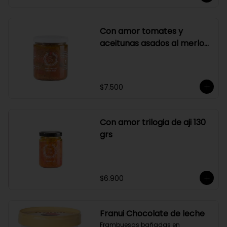
Con amor tomates y
aceitunas asados al merlot
410 grs
$7.500
Con amor trilogia de aji 130
grs
$6.900
Franui Chocolate de leche
Frambuesas bañadas en 