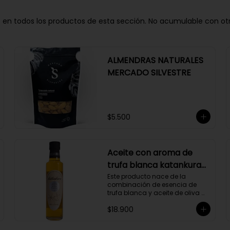
n todos los productos de esta sección. No acumulable con otros 
ALMENDRAS NATURALES
MERCADO SILVESTRE
$5.500
Aceite con aroma de
trufa blanca katankura
250 ml
Este producto nace de la 
combinación de esencia de 
trufa blanca y aceite de oliva 
extravirgen.
$18.900