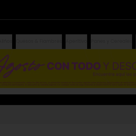
Aliños
Quesos & Fiambres
Aperitivo
Panes y Cereales