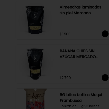
Almendras laminadas
sin piel Mercado
Silvestre 150 gr
$3.500
BANANA CHIPS SIN
AZÚCAR MERCADO
SILVESTRE 150 GR
$2.700
BG bites bolitas Maqui
Frambuesa
Bolsitas de 30 gr , 5 bolitas