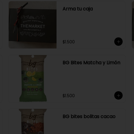
Arma tu caja
$1.500
BG Bites Matcha y Limón
$1.500
BG bites bolitas cacao