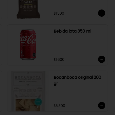
$1.500
Bebida lata 350 ml
$1.600
Bocanboca original 200
gr
$5.300