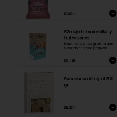
$1.500
BG caja bites semillas y
frutos secos
5 paquetes de 30 gr cada uno. 
5 bolitas en cada paquete
$6.490
Bocanboca integral 200
gr
$5.300