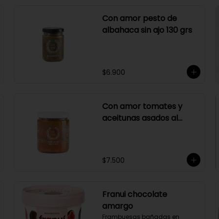
Con amor pesto de
albahaca sin ajo 130 grs
$6.900
Con amor tomates y
aceitunas asados al
merlot 410 grs
$7.500
Franui chocolate
amargo
Frambuesas bañadas en 