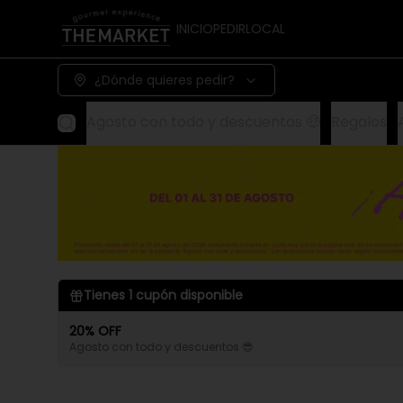
INICIO
PEDIR
LOCAL
¿Dónde quieres pedir?
Agosto con todo y descuentos 🤑
Regalos
Tienes
1
cupón disponible
20% OFF
Agosto con todo y descuentos 😎