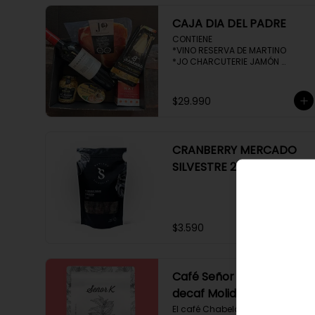
CAJA DIA DEL PADRE
CONTIENE 

*VINO RESERVA DE MARTINO

*JO CHARCUTERIE JAMÓN 
SERRANO 100 GR

*QUESO QUATTROCENTO

*HENAFF MOUSSE DE CANARD 

$29.990
*NAT CRACKERS PEQUEÑAS 

*MOSTAZA MAILLE
CRANBERRY MERCADO
SILVESTRE 250 GR
$3.590
Café Señor K Chabela
decaf Molido 250 gr
El café Chabela proveniente de 