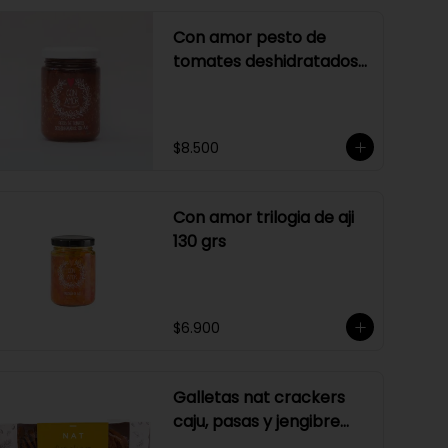
Con amor pesto de
tomates deshidratados
sin ajo
$8.500
Con amor trilogia de aji
130 grs
$6.900
Galletas nat crackers
caju, pasas y jengibre
170 gr