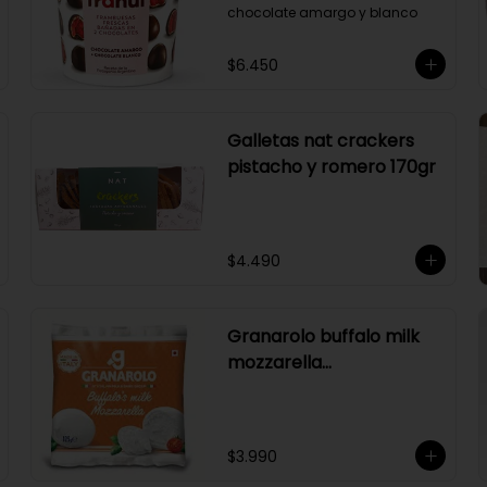
chocolate amargo y blanco
$6.450
Galletas nat crackers
pistacho y romero 170gr
$4.490
Granarolo buffalo milk
mozzarella
125gr(naranjo)
$3.990