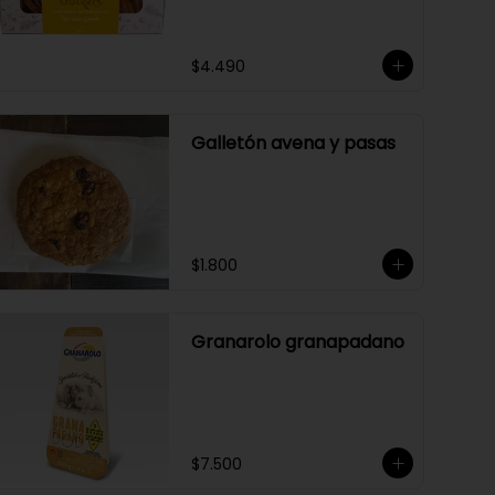
$4.490
Galletón avena y pasas
$1.800
Granarolo granapadano
$7.500