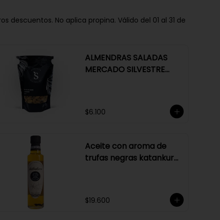
descuentos. No aplica propina. Válido del 01 al 31 de
ALMENDRAS SALADAS
MERCADO SILVESTRE
250 GR
$6.100
Aceite con aroma de
trufas negras katankura
250 ml
$19.600