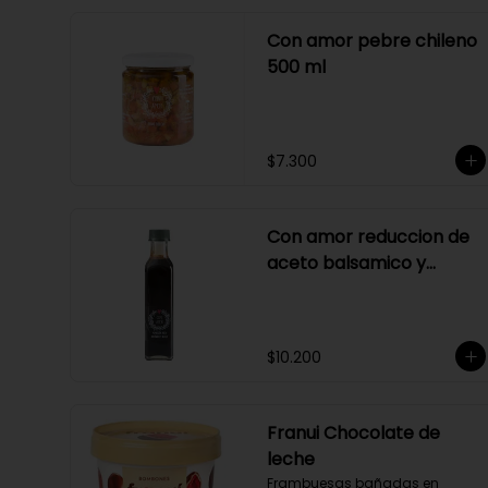
Con amor pebre chileno
500 ml
$7.300
Con amor reduccion de
aceto balsamico y
merlot
$10.200
Franui Chocolate de
leche
Frambuesas bañadas en 