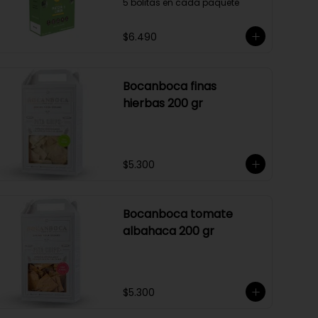
5 bolitas en cada paquete
$6.490
Bocanboca finas
hierbas 200 gr
$5.300
Bocanboca tomate
albahaca 200 gr
$5.300