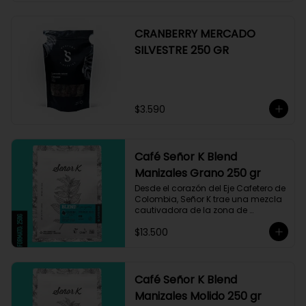
CRANBERRY MERCADO
SILVESTRE 250 GR
$3.590
Café Señor K Blend
Manizales Grano 250 gr
Desde el corazón del Eje Cafetero de 
Colombia, Señor K trae una mezcla 
cautivadora de la zona de 
Manizales, entre 1.800 y 1.950 msnm. 
$13.500
La variedad es Castillo, que ha sido 
maneja minuciosamente cuyo 
resultado es un café con notas a 
miel, limón cítrico aromático y 
trazas de chocolate. El tueste medio 
Café Señor K Blend
permite degustar todos los sabores 
Manizales Molido 250 gr
complejos de este café