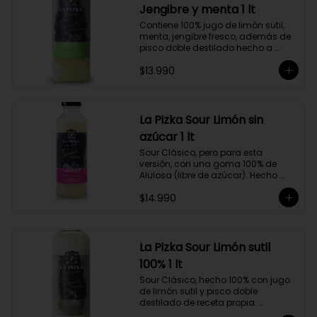
Jengibre y menta 1 lt
Contiene 100% jugo de limón sutil, 
menta, jengibre fresco, además de 
pisco doble destilado hecho a 
partir de uva Moscatel de 
$13.990
Alejandría, Amarilla, Rosada y 
Pedro Jiménez, elaborado en el 
corazón del Valle del Elqui.
La Pizka Sour Limón sin
azúcar 1 lt
Sour Clásico, pero para esta 
versión, con una goma 100% de 
Alulosa (libre de azúcar). Hecho 
100% con jugo de limón sutil y pisco 
$14.990
doble destilado de receta propia 
hecho a partir de uva Moscatel de 
Alejandría, Amarilla, Rosada y 
Pedro Jiménez, elaborado en el 
corazón del Valle del Elqui.
La Pizka Sour Limón sutil
100% 1 lt
Sour Clásico, hecho 100% con jugo 
de limón sutil y pisco doble 
destilado de receta propia. 
Elaborado en el corazón del Valle 