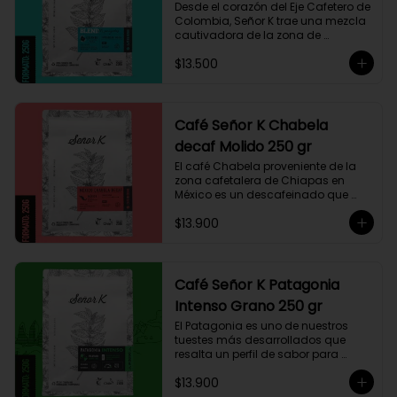
Desde el corazón del Eje Cafetero de 
Colombia, Señor K trae una mezcla 
cautivadora de la zona de 
Manizales, entre 1.800 y 1.950 msnm. 
$13.500
La variedad es Castillo, que ha sido 
maneja minuciosamente cuyo 
resultado es un café con notas a 
miel, limón cítrico aromático y 
trazas de chocolate. El tueste medio 
Café Señor K Chabela
permite degustar todos los sabores 
decaf Molido 250 gr
complejos de este café
El café Chabela proveniente de la 
zona cafetalera de Chiapas en 
México es un descafeinado que 
tiene una linda historia de amor. 
$13.900
Este café se siembra cerca de la 
zona arqueológica maya de 
Palenque, sobre los 900 msnm, 
donde el caficultor Yalit dedica el 
fruto de su trabajo en el campo a 
Café Señor K Patagonia
su madre, Chabela. Es un típica 
Intenso Grano 250 gr
descafeinado con agua, con 
toques especiados y un cuerpo 
El Patagonia es uno de nuestros 
cremoso, resaltan notas canela, 
tuestes más desarrollados que 
chocolate negro y lima, esto le 
resalta un perfil de sabor para 
otorga una puntuación de 83,75. Si 
paladares que buscan un café 
buscas descansar de la cafeína, 
$13.900
intenso único y con exquisito 
esta es una exquisita alternativa 
cuerpo cremoso. Este café 