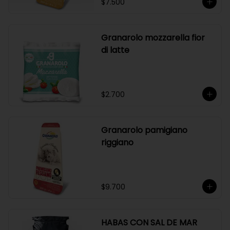
$7.500
Granarolo mozzarella fior
di latte
$2.700
Granarolo pamigiano
riggiano
$9.700
HABAS CON SAL DE MAR