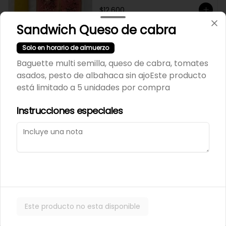
$12.600
Sandwich Queso de cabra
Lecheria los maitenes
Solo en horario de almuerzo
manjar 500 gr
Baguette multi semilla, queso de cabra, tomates
asados, pesto de albahaca sin ajo
Este producto
está limitado a 5 unidades por compra
$7.400
Instrucciones especiales
Locos cocidos en conserva
frasco grande
$37.600
Este producto no esta disponible