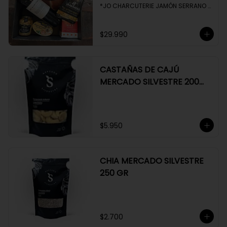
*JO CHARCUTERIE JAMÓN SERRANO 
100 GR

*QUESO QUATTROCENTO

*HENAFF MOUSSE DE CANARD 

$29.990
*NAT CRACKERS PEQUEÑAS 

*MOSTAZA MAILLE
CASTAÑAS DE CAJÚ
MERCADO SILVESTRE 200
GR
$5.950
CHIA MERCADO SILVESTRE
250 GR
$2.700