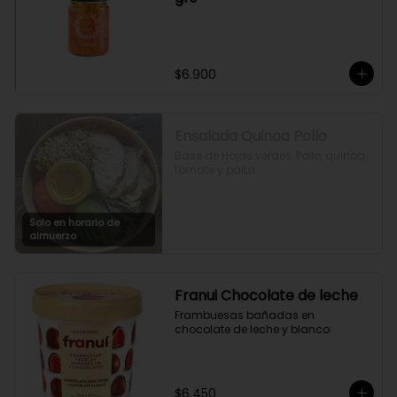
$6.900
Ensalada Quinoa Pollo
Base de Hojas verdes, Pollo, quinoa, 
tomate y palta
Solo en horario de
almuerzo
Franui Chocolate de leche
Frambuesas bañadas en 
chocolate de leche y blanco
$6.450