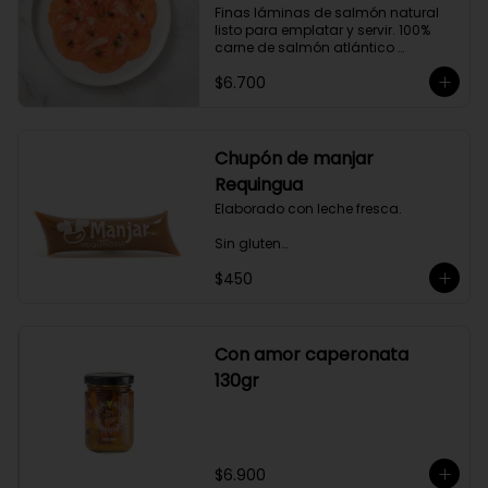
Finas láminas de salmón natural 
gourmet a tus comidas.
listo para emplatar y servir. 100% 
carne de salmón atlántico 
premium. (salmo-salar).

$6.700
Ideal para preparaciones como 
aperitivos, picoteos, entradas, 
ensaladas y más.

Chupón de manjar
Producto sellado al vacío y 
Requingua
congelado.
Elaborado con leche fresca.

Sin gluten

$450
Sin Saborizantes

Sin Colorantes

Bajo en Colesterol

Bajo en Sodio
Con amor caperonata
130gr
$6.900