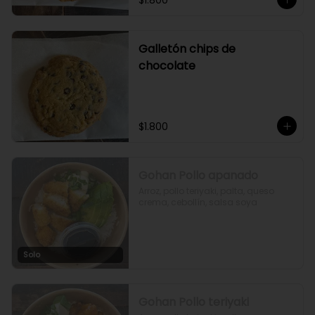
$1.800
Galletón chips de
chocolate
$1.800
Gohan Pollo apanado
Arroz, pollo teriyaki, palta, queso 
crema, cebollín, salsa soya
Solo
Gohan Pollo teriyaki