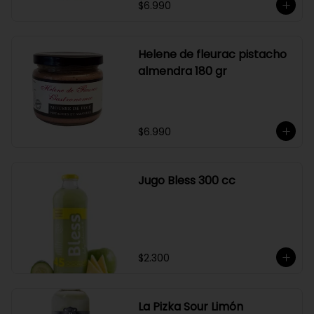
$6.990
Helene de fleurac pistacho
almendra 180 gr
$6.990
Jugo Bless 300 cc
$2.300
La Pizka Sour Limón