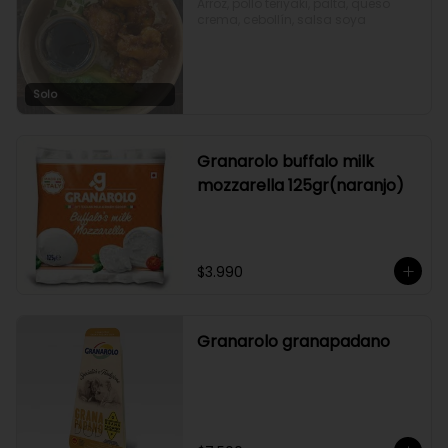
Arroz, pollo teriyaki, palta, queso 
crema, cebollín, salsa soya
Solo
Granarolo buffalo milk
mozzarella 125gr(naranjo)
$3.990
Granarolo granapadano