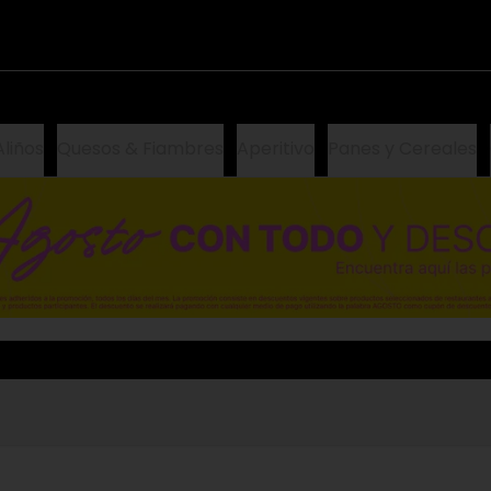
Aliños
Quesos & Fiambres
Aperitivo
Panes y Cereales