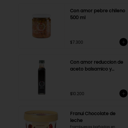
Con amor pebre chileno
500 ml
$7.300
Con amor reduccion de
aceto balsamico y
merlot
$10.200
Franui Chocolate de
leche
Frambuesas bañadas en 