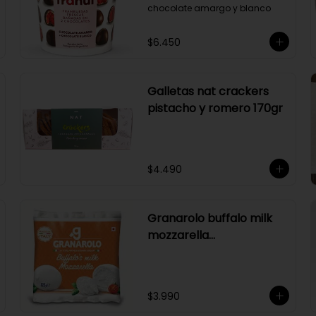
chocolate amargo y blanco
$6.450
Galletas nat crackers
pistacho y romero 170gr
$4.490
Granarolo buffalo milk
mozzarella
125gr(naranjo)
$3.990