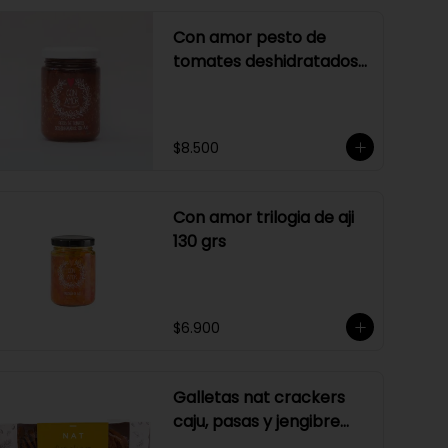
Con amor pesto de
tomates deshidratados
sin ajo
$8.500
Con amor trilogia de aji
130 grs
$6.900
Galletas nat crackers
caju, pasas y jengibre
170 gr