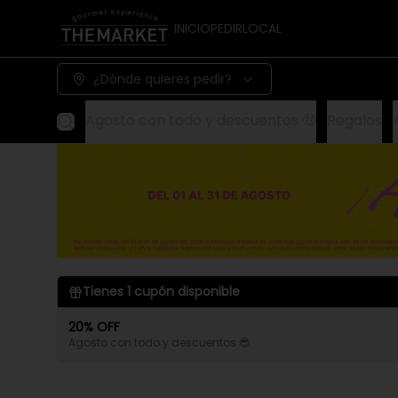
INICIO
PEDIR
LOCAL
¿Dónde quieres pedir?
Agosto con todo y descuentos 🤑
Regalos
Tienes
1
cupón disponible
20% OFF
Agosto con todo y descuentos 😎