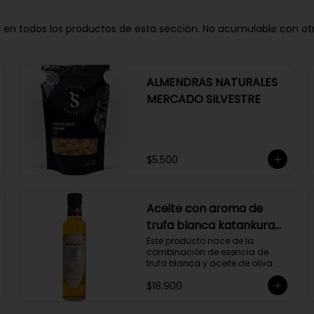
n todos los productos de esta sección. No acumulable con otros 
ALMENDRAS NATURALES
MERCADO SILVESTRE
$5.500
Aceite con aroma de
trufa blanca katankura
250 ml
Este producto nace de la 
combinación de esencia de 
trufa blanca y aceite de oliva 
extravirgen.
$18.900