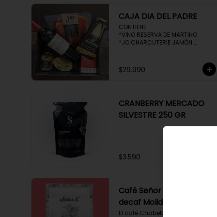
CAJA DIA DEL PADRE
CONTIENE 

*VINO RESERVA DE MARTINO

*JO CHARCUTERIE JAMÓN 
SERRANO 100 GR

*QUESO QUATTROCENTO

*HENAFF MOUSSE DE CANARD 

$29.990
*NAT CRACKERS PEQUEÑAS 

*MOSTAZA MAILLE
CRANBERRY MERCADO
SILVESTRE 250 GR
$3.590
Café Señor K Chabela
decaf Molido 250 gr
El café Chabela proveniente de 