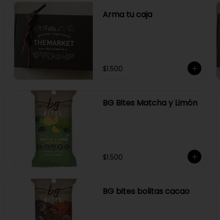
Arma tu caja
$1.500
BG Bites Matcha y Limón
$1.500
BG bites bolitas cacao