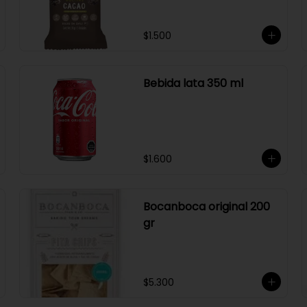
$1.500
Bebida lata 350 ml
$1.600
Bocanboca original 200
gr
$5.300