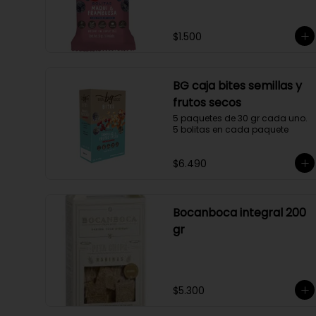
$1.500
BG caja bites semillas y
frutos secos
5 paquetes de 30 gr cada uno. 
5 bolitas en cada paquete
$6.490
Bocanboca integral 200
gr
$5.300