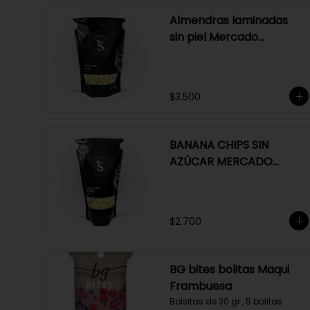
Almendras laminadas
sin piel Mercado
Silvestre 150 gr
$3.500
BANANA CHIPS SIN
AZÚCAR MERCADO
SILVESTRE 150 GR
$2.700
BG bites bolitas Maqui
Frambuesa
Bolsitas de 30 gr , 5 bolitas