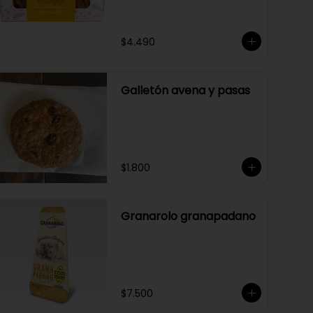
$4.490
Galletón avena y pasas
$1.800
Granarolo granapadano
$7.500