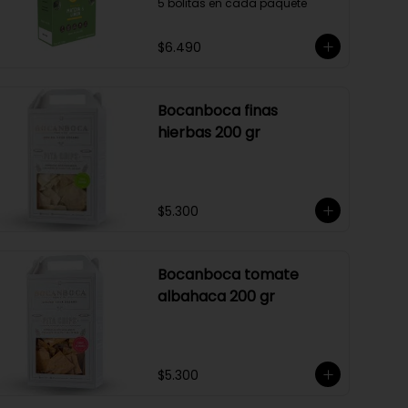
5 bolitas en cada paquete
$6.490
Bocanboca finas
hierbas 200 gr
$5.300
Bocanboca tomate
albahaca 200 gr
$5.300