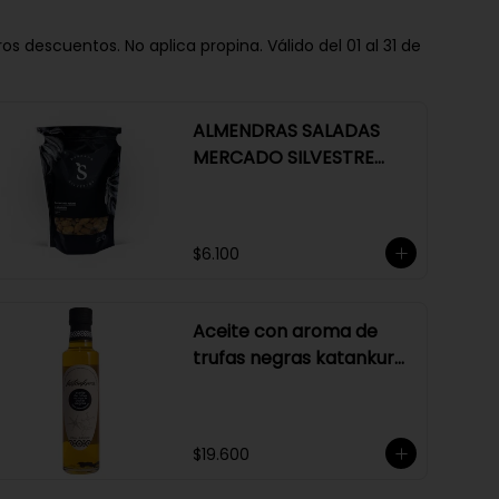
descuentos. No aplica propina. Válido del 01 al 31 de
ALMENDRAS SALADAS
MERCADO SILVESTRE
250 GR
$6.100
Aceite con aroma de
trufas negras katankura
250 ml
$19.600