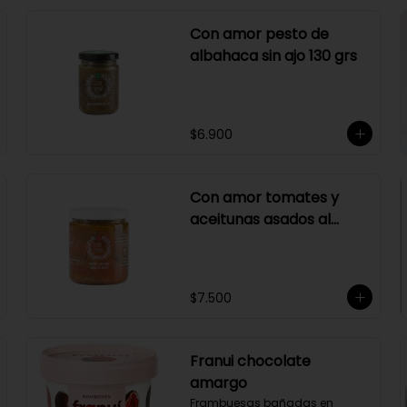
Con amor pesto de
albahaca sin ajo 130 grs
$6.900
Con amor tomates y
aceitunas asados al
merlot 410 grs
$7.500
Franui chocolate
amargo
Frambuesas bañadas en 