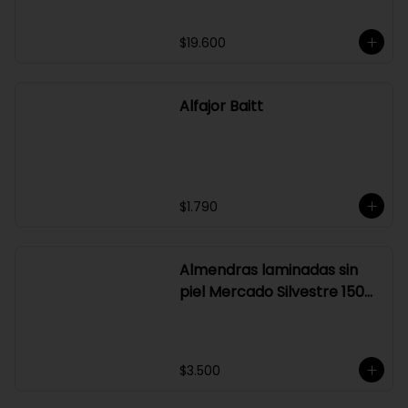
Aceite con aroma de trufas
negras katankura 250 ml
$19.600
Alfajor Baitt
$1.790
Almendras laminadas sin
piel Mercado Silvestre 150
gr