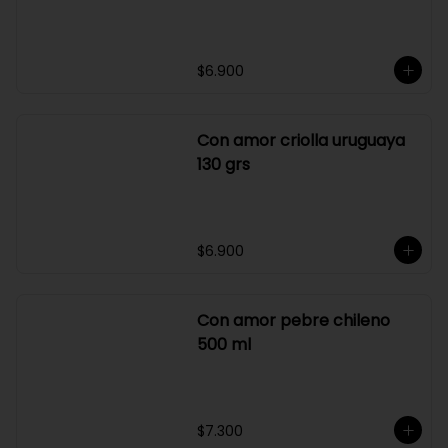
Con amor cebollas al
merlot 145 grs
$6.900
Con amor criolla uruguaya
130 grs
$6.900
Con amor pebre chileno
500 ml