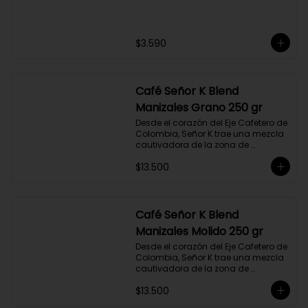
CRANBERRY MERCADO
SILVESTRE 250 GR
$3.590
Café Señor K Blend
Manizales Grano 250 gr
Desde el corazón del Eje Cafetero de 
Colombia, Señor K trae una mezcla 
cautivadora de la zona de 
Manizales, entre 1.800 y 1.950 msnm. 
$13.500
La variedad es Castillo, que ha sido 
maneja minuciosamente cuyo 
resultado es un café con notas a 
miel, limón cítrico aromático y 
trazas de chocolate. El tueste medio 
Café Señor K Blend
permite degustar todos los sabores 
Manizales Molido 250 gr
complejos de este café