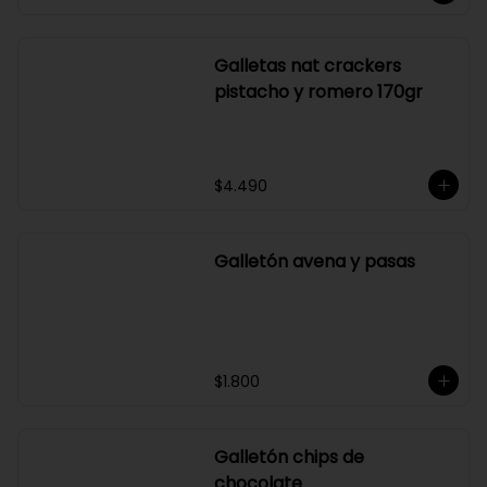
dátiles y almendras 170 gr
$4.490
Galletas nat crackers
pistacho y romero 170gr
$4.490
Galletón avena y pasas