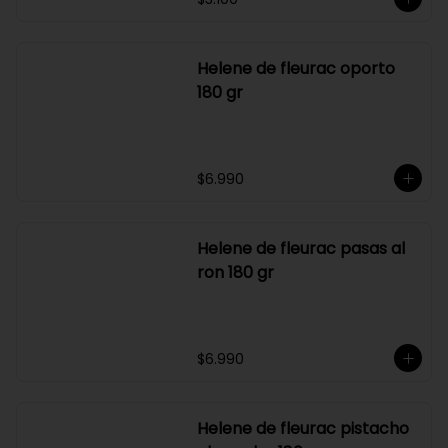
MERCADO SILVESTRE 150
GR
$3.100
Helene de fleurac oporto
180 gr
$6.990
Helene de fleurac pasas al
ron 180 gr