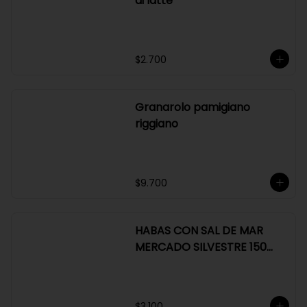
$7.500
Granarolo mozzarella fior
di latte
$2.700
Granarolo pamigiano
riggiano
$9.700
HABAS CON SAL DE MAR