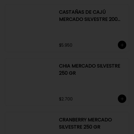
*JO CHARCUTERIE JAMÓN SERRANO 
100 GR

*QUESO QUATTROCENTO

*HENAFF MOUSSE DE CANARD 

$29.990
*NAT CRACKERS PEQUEÑAS 

*MOSTAZA MAILLE
CASTAÑAS DE CAJÚ
MERCADO SILVESTRE 200
GR
$5.950
CHIA MERCADO SILVESTRE
250 GR
$2.700