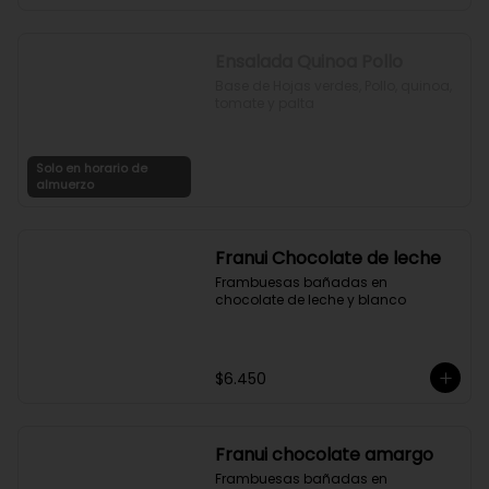
$6.900
Ensalada Quinoa Pollo
Base de Hojas verdes, Pollo, quinoa, 
tomate y palta
Solo en horario de
almuerzo
Franui Chocolate de leche
Frambuesas bañadas en 
chocolate de leche y blanco
$6.450