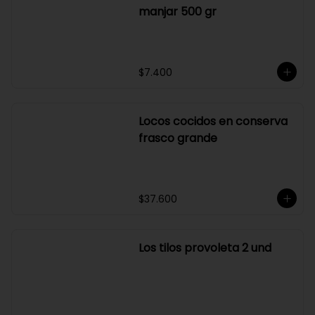
$12.600
Lecheria los maitenes
manjar 500 gr
Marco polo rústicas con
merquén 185 gr
$7.400
Instrucciones especiales
Locos cocidos en conserva
frasco grande
$37.600
Agregar
$2.990