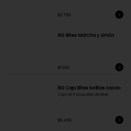
BANANA CHIPS SIN AZÚCAR
MERCADO SILVESTRE 150
GR
$2.700
BG Bites Matcha y Limón
$1.500
BG Caja Bites bolitas cacao
Caja de 5 paquetes de bites