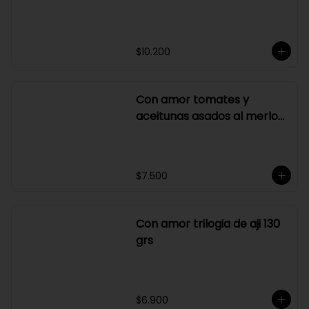
Con amor reduccion de
aceto balsamico y merlot
$10.200
Con amor tomates y
aceitunas asados al merlot
410 grs
$7.500
Con amor trilogia de aji 130
grs