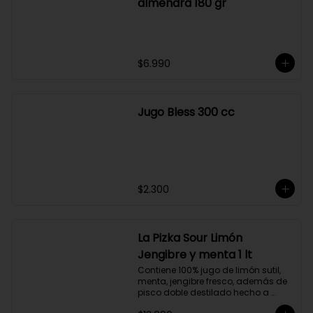
$6.990
Helene de fleurac pistacho
almendra 180 gr
$6.990
Jugo Bless 300 cc
$2.300
La Pizka Sour Limón