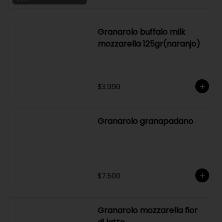
Arroz, pollo teriyaki, palta, queso 
crema, cebollín, salsa soya
Solo
Granarolo buffalo milk
mozzarella 125gr(naranjo)
$3.990
Granarolo granapadano