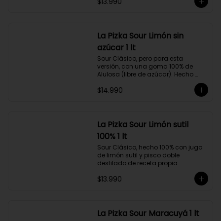
Jengibre y menta 1 lt
Contiene 100% jugo de limón sutil, 
menta, jengibre fresco, además de 
pisco doble destilado hecho a 
partir de uva Moscatel de 
$13.990
Alejandría, Amarilla, Rosada y 
Pedro Jiménez, elaborado en el 
corazón del Valle del Elqui.
La Pizka Sour Limón sin
azúcar 1 lt
Sour Clásico, pero para esta 
versión, con una goma 100% de 
Alulosa (libre de azúcar). Hecho 
100% con jugo de limón sutil y pisco 
$14.990
doble destilado de receta propia 
hecho a partir de uva Moscatel de 
Alejandría, Amarilla, Rosada y 
Pedro Jiménez, elaborado en el 
corazón del Valle del Elqui.
La Pizka Sour Limón sutil
100% 1 lt
Sour Clásico, hecho 100% con jugo 
de limón sutil y pisco doble 
destilado de receta propia. 
Elaborado en el corazón del Valle 