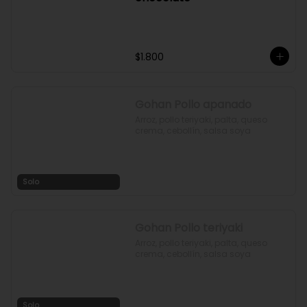
$1.800
Galletón chips de
chocolate
$1.800
Gohan Pollo apanado
Arroz, pollo teriyaki, palta, queso 
crema, cebollín, salsa soya
Solo
Gohan Pollo teriyaki