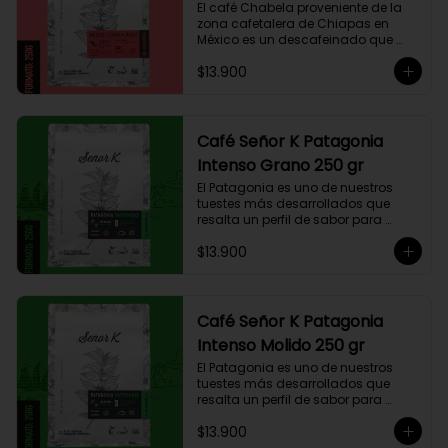
El café Chabela proveniente de la 
zona cafetalera de Chiapas en 
México es un descafeinado que 
tiene una linda historia de amor. 
$13.900
Este café se siembra cerca de la 
zona arqueológica maya de 
Palenque, sobre los 900 msnm, 
donde el caficultor Yalit dedica el 
fruto de su trabajo en el campo a 
Café Señor K Patagonia
su madre, Chabela. Es un típica 
Intenso Grano 250 gr
descafeinado con agua, con 
toques especiados y un cuerpo 
El Patagonia es uno de nuestros 
cremoso, resaltan notas canela, 
tuestes más desarrollados que 
chocolate negro y lima, esto le 
resalta un perfil de sabor para 
otorga una puntuación de 83,75. Si 
paladares que buscan un café 
buscas descansar de la cafeína, 
$13.900
intenso único y con exquisito 
esta es una exquisita alternativa 
cuerpo cremoso. Este café 
para preparar en Moka Italiana, 
compuesto por 50% arábica de 
Espresso y máquina Nespresso.
Colombia y 50% robusta especial. 
Lo diseñamos intencionalmente 
Café Señor K Patagonia
para resaltar la intensidad y 
Intenso Molido 250 gr
generar una gran sinergia si se 
añade leche. Se trata de un Blend 
El Patagonia es uno de nuestros 
con un rico sabor achocolatado.
tuestes más desarrollados que 
resalta un perfil de sabor para 
paladares que buscan un café 
$13.900
intenso único y con exquisito 
cuerpo cremoso. Este café 