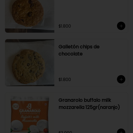
$1.800
Galletón chips de
chocolate
$1.800
Granarolo buffalo milk
mozzarella 125gr(naranjo)