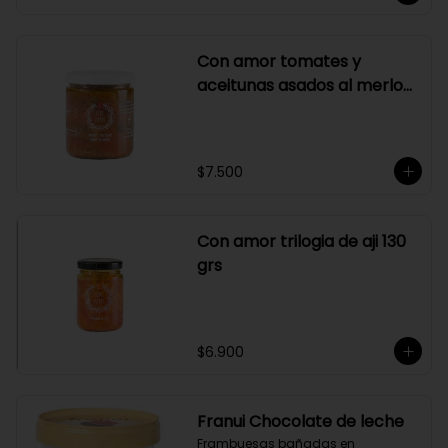
Con amor tomates y
aceitunas asados al merlot
410 grs
$7.500
Con amor trilogia de aji 130
grs
$6.900
Franui Chocolate de leche
Frambuesas bañadas en 