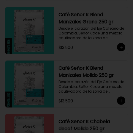
Café Señor K Blend
Manizales Grano 250 gr
Desde el corazón del Eje Cafetero de 
Colombia, Señor K trae una mezcla 
cautivadora de la zona de 
Manizales, entre 1.800 y 1.950 msnm. 
$13.500
La variedad es Castillo, que ha sido 
maneja minuciosamente cuyo 
resultado es un café con notas a 
miel, limón cítrico aromático y 
trazas de chocolate. El tueste medio 
Café Señor K Blend
permite degustar todos los sabores 
Manizales Molido 250 gr
complejos de este café
Desde el corazón del Eje Cafetero de 
Colombia, Señor K trae una mezcla 
cautivadora de la zona de 
Manizales, entre 1.800 y 1.950 msnm. 
$13.500
La variedad es Castillo, que ha sido 
maneja minuciosamente cuyo 
resultado es un café con notas a 
miel, limón cítrico aromático y 
trazas de chocolate. El tueste medio 
Café Señor K Chabela
permite degustar todos los sabores 
decaf Molido 250 gr
complejos de este café