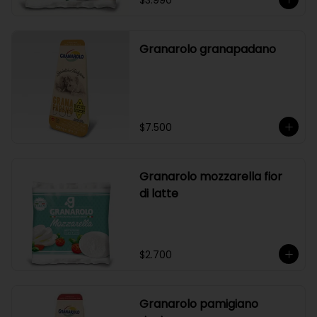
$3.990
Granarolo granapadano
$7.500
Granarolo mozzarella fior
di latte
$2.700
Granarolo pamigiano