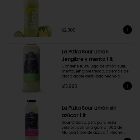
$2.300
La Pizka Sour Limón
Jengibre y menta 1 lt
Contiene 100% jugo de limón sutil, 
menta, jengibre fresco, además de 
pisco doble destilado hecho a 
partir de uva Moscatel de 
$13.990
Alejandría, Amarilla, Rosada y 
Pedro Jiménez, elaborado en el 
corazón del Valle del Elqui.
La Pizka Sour Limón sin
azúcar 1 lt
Sour Clásico, pero para esta 
versión, con una goma 100% de 
Alulosa (libre de azúcar). Hecho 
100% con jugo de limón sutil y pisco 