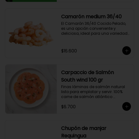
compuesto por 50% arábica de 
Colombia y 50% robusta especial. 
Lo diseñamos intencionalmente 
Camarón medium 36/40
para resaltar la intensidad y 
El Camarón 36/40 Cocido Pelado, 
generar una gran sinergia si se 
es una opción conveniente y 
añade leche. Se trata de un Blend 
deliciosa, ideal para una variedad 
con un rico sabor achocolatado.
de platos.

Cocidos y pelados, estos 
camarones son perfectos para 
$16.600
ensaladas, pastas, arroces y 
aperitivos. Su tamaño consistente y 
sabor suave hacen que sean 
fáciles de usar en cualquier receta.

Carpaccio de Salmón
Ricos en proteínas y listos para 
comer, son una opción rápida y 
South wind 100 gr
nutritiva que añade un toque 
Finas láminas de salmón natural 
gourmet a tus comidas.
listo para emplatar y servir. 100% 
carne de salmón atlántico 
premium. (salmo-salar).

$6.700
Ideal para preparaciones como 
aperitivos, picoteos, entradas, 
ensaladas y más.

Chupón de manjar
Producto sellado al vacío y 
Requingua
congelado.