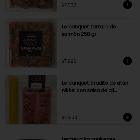
$7.990
Le banquet tartaro de
salmón 250 gr
$7.990
Le banquet tiradito de atún
nikkei con salsa de ají
amarillo
$12.600
Lecheria los maitenes