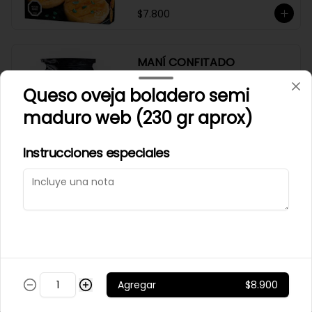
$7.800
MANÍ CONFITADO
MERCADO SILVESTRE 200
Queso oveja boladero semi
GR
maduro web (230 gr aprox)
$2.500
Instrucciones especiales
MANÍ JAPONES SALADO
MERCADO SILVESTRE 200
GR
$2.700
Agregar
$8.900