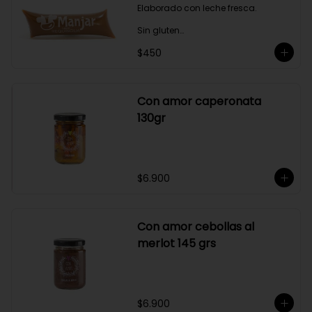
Elaborado con leche fresca.

Sin gluten

$450
Sin Saborizantes

Sin Colorantes

Bajo en Colesterol

Bajo en Sodio
Con amor caperonata
130gr
$6.900
Con amor cebollas al
merlot 145 grs
$6.900