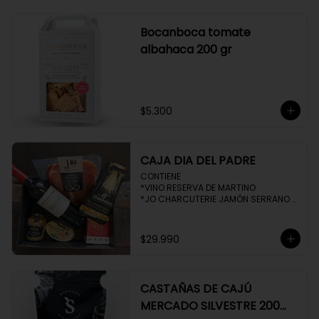
Bocanboca tomate
albahaca 200 gr
$5.300
CAJA DIA DEL PADRE
CONTIENE 

*VINO RESERVA DE MARTINO

*JO CHARCUTERIE JAMÓN SERRANO 
100 GR

*QUESO QUATTROCENTO

*HENAFF MOUSSE DE CANARD 

$29.990
*NAT CRACKERS PEQUEÑAS 

*MOSTAZA MAILLE
CASTAÑAS DE CAJÚ
MERCADO SILVESTRE 200