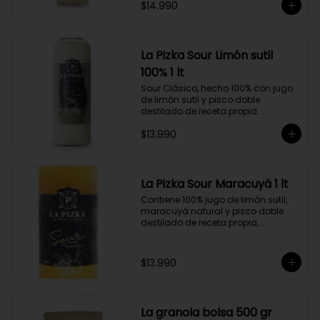
$14.990
doble destilado de receta propia 
hecho a partir de uva Moscatel de 
Alejandría, Amarilla, Rosada y 
Pedro Jiménez, elaborado en el 
corazón del Valle del Elqui.
La Pizka Sour Limón sutil
100% 1 lt
Sour Clásico, hecho 100% con jugo 
de limón sutil y pisco doble 
destilado de receta propia. 
Elaborado en el corazón del Valle 
$13.990
del Elqui, hecho a partir de uva 
Moscatel de Alejandría, Amarilla, 
Rosada y Pedro Jiménez. 9 Copas 
por botella.
La Pizka Sour Maracuyá 1 lt
Contiene 100% jugo de limón sutil, 
maracuyá natural y pisco doble 
destilado de receta propia, 
elaborado en el corazón del Valle 
del Elqui.

$13.990
Características:

Producto 100% Natural.

Formato: Botella de vidrio de 1000cc

Almacenamiento: Congelado. Su 
La granola bolsa 500 gr
duración es de 12 meses a partir de 