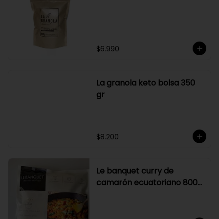
su elaboración.

Graduación alcohólica: 21°.

Rendimiento: al ser un producto 
diseñado para ser preparado con 
hielo en la juguera, nuestro Sour La 
Pizka rinde casi el doble.
$6.990
La granola keto bolsa 350
gr
$8.200
Le banquet curry de
camarón ecuatoriano 800
gr