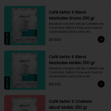
Café Señor K Blend
Manizales Grano 250 gr
Desde el corazón del Eje Cafetero de 
Colombia, Señor K trae una mezcla 
cautivadora de la zona de 
Manizales, entre 1.800 y 1.950 msnm. 
$13.500
La variedad es Castillo, que ha sido 
maneja minuciosamente cuyo 
resultado es un café con notas a 
miel, limón cítrico aromático y 
trazas de chocolate. El tueste medio 
Café Señor K Blend
permite degustar todos los sabores 
Manizales Molido 250 gr
complejos de este café
Desde el corazón del Eje Cafetero de 
Colombia, Señor K trae una mezcla 
cautivadora de la zona de 
Manizales, entre 1.800 y 1.950 msnm. 
$13.500
La variedad es Castillo, que ha sido 
maneja minuciosamente cuyo 
resultado es un café con notas a 
miel, limón cítrico aromático y 
trazas de chocolate. El tueste medio 
Café Señor K Chabela
permite degustar todos los sabores 
decaf Molido 250 gr
complejos de este café