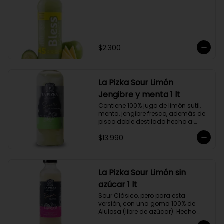
$2.300
La Pizka Sour Limón
Jengibre y menta 1 lt
Contiene 100% jugo de limón sutil, 
menta, jengibre fresco, además de 
pisco doble destilado hecho a 
partir de uva Moscatel de 
$13.990
Alejandría, Amarilla, Rosada y 
Pedro Jiménez, elaborado en el 
corazón del Valle del Elqui.
La Pizka Sour Limón sin
azúcar 1 lt
Sour Clásico, pero para esta 
versión, con una goma 100% de 
Alulosa (libre de azúcar). Hecho 
100% con jugo de limón sutil y pisco 