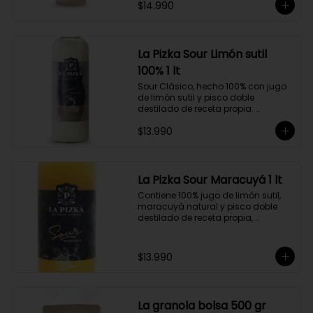
$14.990
doble destilado de receta propia 
hecho a partir de uva Moscatel de 
Alejandría, Amarilla, Rosada y 
Pedro Jiménez, elaborado en el 
corazón del Valle del Elqui.
La Pizka Sour Limón sutil
100% 1 lt
Sour Clásico, hecho 100% con jugo 
de limón sutil y pisco doble 
destilado de receta propia. 
Elaborado en el corazón del Valle 
$13.990
del Elqui, hecho a partir de uva 
Moscatel de Alejandría, Amarilla, 
Rosada y Pedro Jiménez. 9 Copas 
por botella.
La Pizka Sour Maracuyá 1 lt
Contiene 100% jugo de limón sutil, 
maracuyá natural y pisco doble 
destilado de receta propia, 
elaborado en el corazón del Valle 
del Elqui.

$13.990
Características:

Producto 100% Natural.

Formato: Botella de vidrio de 1000cc

Almacenamiento: Congelado. Su 
La granola bolsa 500 gr
duración es de 12 meses a partir de 