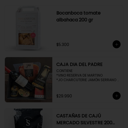
Bocanboca tomate
albahaca 200 gr
$5.300
CAJA DIA DEL PADRE
CONTIENE 

*VINO RESERVA DE MARTINO

*JO CHARCUTERIE JAMÓN SERRANO 
100 GR

*QUESO QUATTROCENTO

*HENAFF MOUSSE DE CANARD 

$29.990
*NAT CRACKERS PEQUEÑAS 

*MOSTAZA MAILLE
CASTAÑAS DE CAJÚ
MERCADO SILVESTRE 200