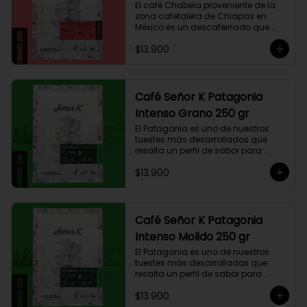
El café Chabela proveniente de la 
zona cafetalera de Chiapas en 
México es un descafeinado que 
tiene una linda historia de amor. 
$13.900
Este café se siembra cerca de la 
zona arqueológica maya de 
Palenque, sobre los 900 msnm, 
donde el caficultor Yalit dedica el 
fruto de su trabajo en el campo a 
Café Señor K Patagonia
su madre, Chabela. Es un típica 
Intenso Grano 250 gr
descafeinado con agua, con 
toques especiados y un cuerpo 
El Patagonia es uno de nuestros 
cremoso, resaltan notas canela, 
tuestes más desarrollados que 
chocolate negro y lima, esto le 
resalta un perfil de sabor para 
otorga una puntuación de 83,75. Si 
paladares que buscan un café 
buscas descansar de la cafeína, 
$13.900
intenso único y con exquisito 
esta es una exquisita alternativa 
cuerpo cremoso. Este café 
para preparar en Moka Italiana, 
compuesto por 50% arábica de 
Espresso y máquina Nespresso.
Colombia y 50% robusta especial. 
Lo diseñamos intencionalmente 
Café Señor K Patagonia
para resaltar la intensidad y 
Intenso Molido 250 gr
generar una gran sinergia si se 
añade leche. Se trata de un Blend 
El Patagonia es uno de nuestros 
con un rico sabor achocolatado.
tuestes más desarrollados que 
resalta un perfil de sabor para 
paladares que buscan un café 
$13.900
intenso único y con exquisito 
cuerpo cremoso. Este café 