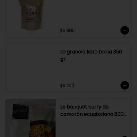
su elaboración.

Graduación alcohólica: 21°.

Rendimiento: al ser un producto 
diseñado para ser preparado con 
hielo en la juguera, nuestro Sour La 
Pizka rinde casi el doble.
$6.990
La granola keto bolsa 350
gr
$8.200
Le banquet curry de
camarón ecuatoriano 800
gr