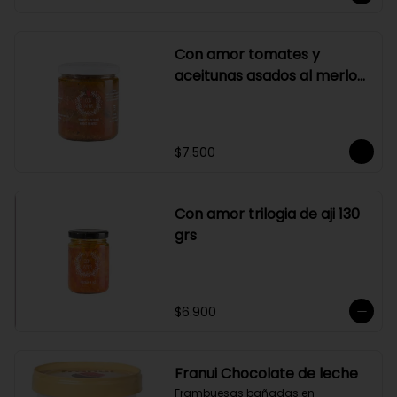
Con amor tomates y
aceitunas asados al merlot
410 grs
$7.500
Con amor trilogia de aji 130
grs
$6.900
Franui Chocolate de leche
Frambuesas bañadas en 