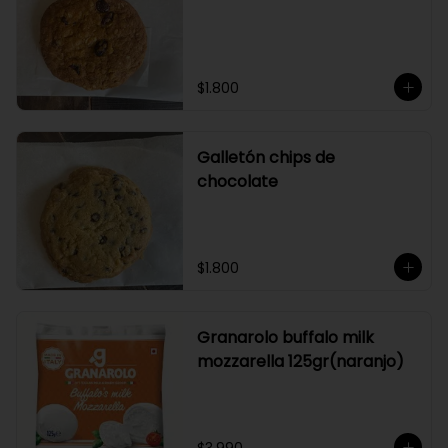
$1.800
Galletón chips de
chocolate
$1.800
Granarolo buffalo milk
mozzarella 125gr(naranjo)