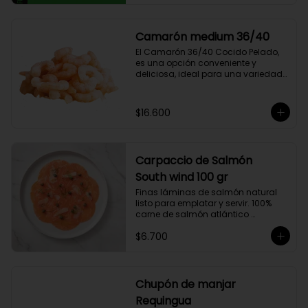
compuesto por 50% arábica de 
Colombia y 50% robusta especial. 
Lo diseñamos intencionalmente 
Camarón medium 36/40
para resaltar la intensidad y 
El Camarón 36/40 Cocido Pelado, 
generar una gran sinergia si se 
es una opción conveniente y 
añade leche. Se trata de un Blend 
deliciosa, ideal para una variedad 
con un rico sabor achocolatado.
de platos.

Cocidos y pelados, estos 
camarones son perfectos para 
$16.600
ensaladas, pastas, arroces y 
aperitivos. Su tamaño consistente y 
sabor suave hacen que sean 
fáciles de usar en cualquier receta.

Carpaccio de Salmón
Ricos en proteínas y listos para 
comer, son una opción rápida y 
South wind 100 gr
nutritiva que añade un toque 
Finas láminas de salmón natural 
gourmet a tus comidas.
listo para emplatar y servir. 100% 
carne de salmón atlántico 
premium. (salmo-salar).

$6.700
Ideal para preparaciones como 
aperitivos, picoteos, entradas, 
ensaladas y más.

Chupón de manjar
Producto sellado al vacío y 
Requingua
congelado.