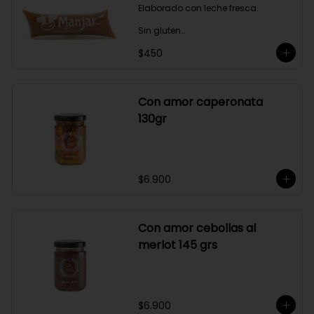
Elaborado con leche fresca.

Sin gluten

$450
Sin Saborizantes

Sin Colorantes

Bajo en Colesterol

Bajo en Sodio
Con amor caperonata
130gr
$6.900
Con amor cebollas al
merlot 145 grs
$6.900