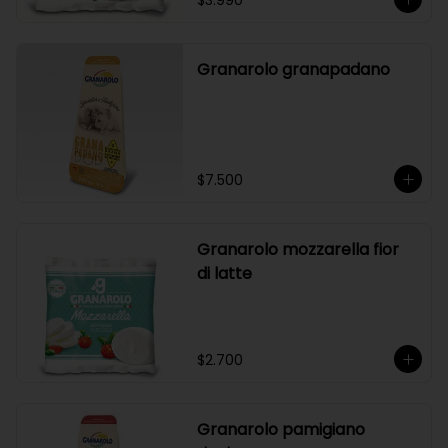
$3.990
Granarolo granapadano
$7.500
Granarolo mozzarella fior
di latte
$2.700
Granarolo pamigiano