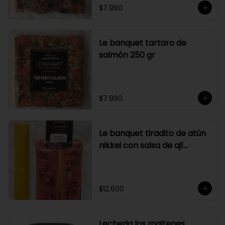
$7.990
Le banquet tartaro de
salmón 250 gr
$7.990
Le banquet tiradito de atún
nikkei con salsa de ají
amarillo
$12.600
Lecheria los maitenes