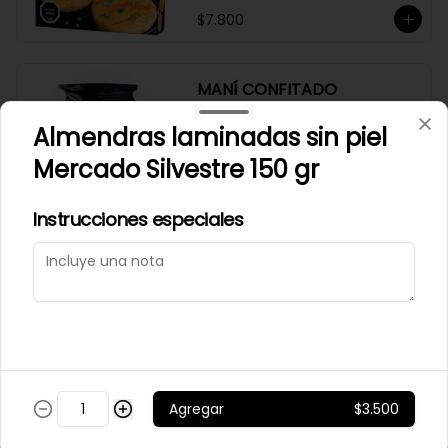
$7.800
MANÍ CONFITADO
MERCADO SILVESTRE 200
Almendras laminadas sin piel
GR
Mercado Silvestre 150 gr
$2.500
Instrucciones especiales
MANÍ JAPONES SALADO
MERCADO SILVESTRE 200
GR
$2.700
Agregar
$3.500