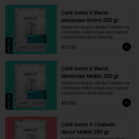
Café Señor K Blend
Manizales Grano 250 gr
Desde el corazón del Eje Cafetero de 
Colombia, Señor K trae una mezcla 
cautivadora de la zona de 
Manizales, entre 1.800 y 1.950 msnm. 
$13.500
La variedad es Castillo, que ha sido 
maneja minuciosamente cuyo 
resultado es un café con notas a 
miel, limón cítrico aromático y 
trazas de chocolate. El tueste medio 
Café Señor K Blend
permite degustar todos los sabores 
Manizales Molido 250 gr
complejos de este café
Desde el corazón del Eje Cafetero de 
Colombia, Señor K trae una mezcla 
cautivadora de la zona de 
Manizales, entre 1.800 y 1.950 msnm. 
$13.500
La variedad es Castillo, que ha sido 
maneja minuciosamente cuyo 
resultado es un café con notas a 
miel, limón cítrico aromático y 
trazas de chocolate. El tueste medio 
Café Señor K Chabela
permite degustar todos los sabores 
decaf Molido 250 gr
complejos de este café
El café Chabela proveniente de la 