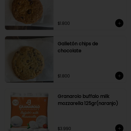
$1.800
Galletón chips de
chocolate
$1.800
Granarolo buffalo milk
mozzarella 125gr(naranjo)
$3.990