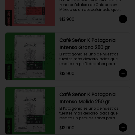
zona cafetalera de Chiapas en 
México es un descafeinado que 
tiene una linda historia de amor. 
$13.900
Este café se siembra cerca de la 
zona arqueológica maya de 
Palenque, sobre los 900 msnm, 
donde el caficultor Yalit dedica el 
fruto de su trabajo en el campo a 
Café Señor K Patagonia
su madre, Chabela. Es un típica 
Intenso Grano 250 gr
descafeinado con agua, con 
toques especiados y un cuerpo 
El Patagonia es uno de nuestros 
cremoso, resaltan notas canela, 
tuestes más desarrollados que 
chocolate negro y lima, esto le 
resalta un perfil de sabor para 
otorga una puntuación de 83,75. Si 
paladares que buscan un café 
buscas descansar de la cafeína, 
$13.900
intenso único y con exquisito 
esta es una exquisita alternativa 
cuerpo cremoso. Este café 
para preparar en Moka Italiana, 
compuesto por 50% arábica de 
Espresso y máquina Nespresso.
Colombia y 50% robusta especial. 
Lo diseñamos intencionalmente 
Café Señor K Patagonia
para resaltar la intensidad y 
Intenso Molido 250 gr
generar una gran sinergia si se 
añade leche. Se trata de un Blend 
El Patagonia es uno de nuestros 
con un rico sabor achocolatado.
tuestes más desarrollados que 
resalta un perfil de sabor para 
paladares que buscan un café 
$13.900
intenso único y con exquisito 
cuerpo cremoso. Este café 