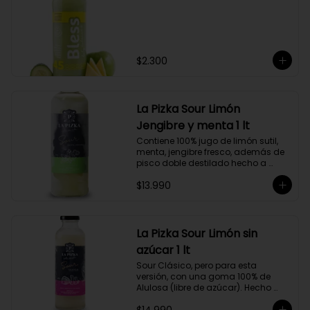
$2.300
La Pizka Sour Limón
Jengibre y menta 1 lt
Contiene 100% jugo de limón sutil, 
menta, jengibre fresco, además de 
pisco doble destilado hecho a 
partir de uva Moscatel de 
$13.990
Alejandría, Amarilla, Rosada y 
Pedro Jiménez, elaborado en el 
corazón del Valle del Elqui.
La Pizka Sour Limón sin
azúcar 1 lt
Sour Clásico, pero para esta 
versión, con una goma 100% de 
Alulosa (libre de azúcar). Hecho 
100% con jugo de limón sutil y pisco 
doble destilado de receta propia 