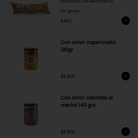
Elaborado con leche fresca.

Sin gluten

$450
Sin Saborizantes

Sin Colorantes

Bajo en Colesterol

Bajo en Sodio
Con amor caperonata
130gr
$6.900
Con amor cebollas al
merlot 145 grs
$6.900