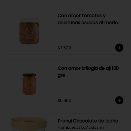
Con amor tomates y
aceitunas asados al merlot
410 grs
$7.500
Con amor trilogia de aji 130
grs
$6.900
Franui Chocolate de leche
Frambuesas bañadas en 