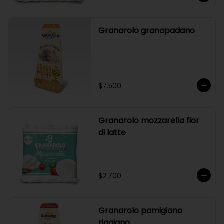
Granarolo granapadano
$7.500
Granarolo mozzarella fior
di latte
$2.700
Granarolo pamigiano
riggiano