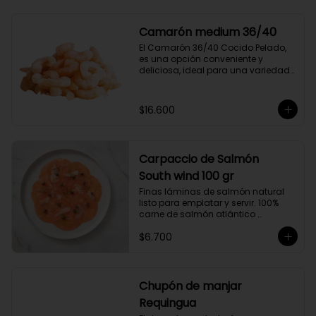
compuesto por 50% arábica de 
Colombia y 50% robusta especial. 
Lo diseñamos intencionalmente 
Camarón medium 36/40
para resaltar la intensidad y 
El Camarón 36/40 Cocido Pelado, 
generar una gran sinergia si se 
es una opción conveniente y 
añade leche. Se trata de un Blend 
deliciosa, ideal para una variedad 
con un rico sabor achocolatado.
de platos.

Cocidos y pelados, estos 
camarones son perfectos para 
$16.600
ensaladas, pastas, arroces y 
aperitivos. Su tamaño consistente y 
sabor suave hacen que sean 
fáciles de usar en cualquier receta.

Carpaccio de Salmón
Ricos en proteínas y listos para 
comer, son una opción rápida y 
South wind 100 gr
nutritiva que añade un toque 
Finas láminas de salmón natural 
gourmet a tus comidas.
listo para emplatar y servir. 100% 
carne de salmón atlántico 
premium. (salmo-salar).

$6.700
Ideal para preparaciones como 
aperitivos, picoteos, entradas, 
ensaladas y más.

Chupón de manjar
Producto sellado al vacío y 
Requingua
congelado.