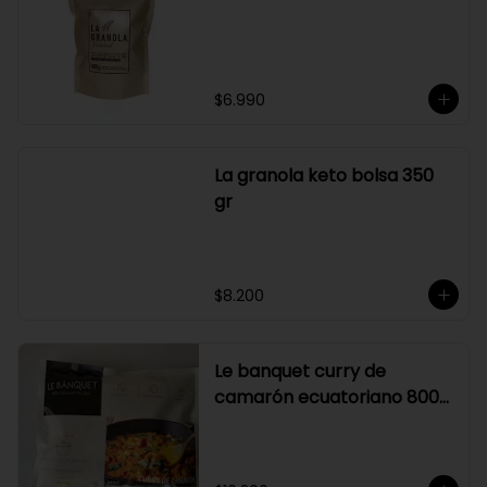
Graduación alcohólica: 21°.

Rendimiento: al ser un producto 
diseñado para ser preparado con 
hielo en la juguera, nuestro Sour La 
Pizka rinde casi el doble.
$6.990
La granola keto bolsa 350
gr
$8.200
Le banquet curry de
camarón ecuatoriano 800
gr