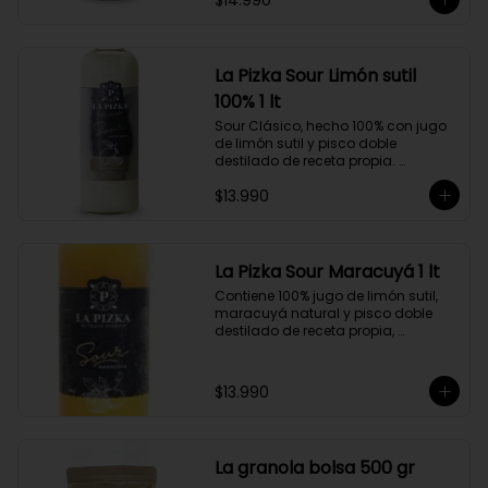
$14.990
hecho a partir de uva Moscatel de 
Alejandría, Amarilla, Rosada y 
Pedro Jiménez, elaborado en el 
corazón del Valle del Elqui.
La Pizka Sour Limón sutil
100% 1 lt
Sour Clásico, hecho 100% con jugo 
de limón sutil y pisco doble 
destilado de receta propia. 
Elaborado en el corazón del Valle 
$13.990
del Elqui, hecho a partir de uva 
Moscatel de Alejandría, Amarilla, 
Rosada y Pedro Jiménez. 9 Copas 
por botella.
La Pizka Sour Maracuyá 1 lt
Contiene 100% jugo de limón sutil, 
maracuyá natural y pisco doble 
destilado de receta propia, 
elaborado en el corazón del Valle 
del Elqui.

$13.990
Características:

Producto 100% Natural.

Formato: Botella de vidrio de 1000cc

Almacenamiento: Congelado. Su 
La granola bolsa 500 gr
duración es de 12 meses a partir de 
su elaboración.
