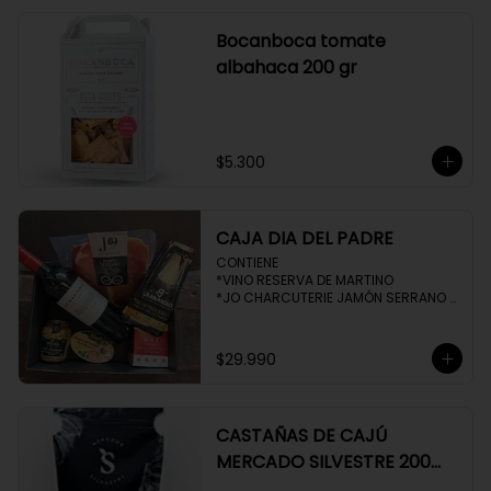
Bocanboca tomate
albahaca 200 gr
$5.300
CAJA DIA DEL PADRE
CONTIENE 

*VINO RESERVA DE MARTINO

*JO CHARCUTERIE JAMÓN SERRANO 
100 GR

*QUESO QUATTROCENTO

*HENAFF MOUSSE DE CANARD 

$29.990
*NAT CRACKERS PEQUEÑAS 

*MOSTAZA MAILLE
CASTAÑAS DE CAJÚ
MERCADO SILVESTRE 200
GR