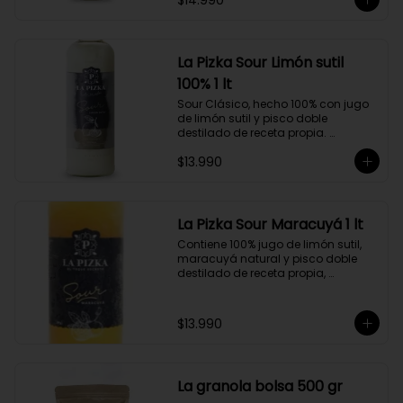
$14.990
hecho a partir de uva Moscatel de 
Alejandría, Amarilla, Rosada y 
Pedro Jiménez, elaborado en el 
corazón del Valle del Elqui.
La Pizka Sour Limón sutil
100% 1 lt
Sour Clásico, hecho 100% con jugo 
de limón sutil y pisco doble 
destilado de receta propia. 
Elaborado en el corazón del Valle 
$13.990
del Elqui, hecho a partir de uva 
Moscatel de Alejandría, Amarilla, 
Rosada y Pedro Jiménez. 9 Copas 
por botella.
La Pizka Sour Maracuyá 1 lt
Contiene 100% jugo de limón sutil, 
maracuyá natural y pisco doble 
destilado de receta propia, 
elaborado en el corazón del Valle 
del Elqui.

$13.990
Características:

Producto 100% Natural.

Formato: Botella de vidrio de 1000cc

Almacenamiento: Congelado. Su 
La granola bolsa 500 gr
duración es de 12 meses a partir de 
su elaboración.
