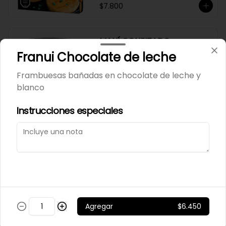
$7.800
MANÍ CONFITADO
MERCADO SILVESTRE 200
Franui Chocolate de leche
GR
Frambuesas bañadas en chocolate de leche y
blanco
$2.500
Instrucciones especiales
MANÍ JAPONES SALADO
MERCADO SILVESTRE 200
GR
$2.700
Agregar
$6.450
MANÍ NATURAL MERCADO