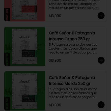
zona cafetalera de Chiapas en 
México es un descafeinado que 
tiene una linda historia de amor. 
$13.900
Este café se siembra cerca de la 
zona arqueológica maya de 
Palenque, sobre los 900 msnm, 
donde el caficultor Yalit dedica el 
fruto de su trabajo en el campo a 
Café Señor K Patagonia
su madre, Chabela. Es un típica 
Intenso Grano 250 gr
descafeinado con agua, con 
toques especiados y un cuerpo 
El Patagonia es uno de nuestros 
cremoso, resaltan notas canela, 
tuestes más desarrollados que 
chocolate negro y lima, esto le 
resalta un perfil de sabor para 
otorga una puntuación de 83,75. Si 
paladares que buscan un café 
buscas descansar de la cafeína, 
$13.900
intenso único y con exquisito 
esta es una exquisita alternativa 
cuerpo cremoso. Este café 
para preparar en Moka Italiana, 
compuesto por 50% arábica de 
Espresso y máquina Nespresso.
Colombia y 50% robusta especial. 
Lo diseñamos intencionalmente 
Café Señor K Patagonia
para resaltar la intensidad y 
Intenso Molido 250 gr
generar una gran sinergia si se 
añade leche. Se trata de un Blend 
El Patagonia es uno de nuestros 
con un rico sabor achocolatado.
tuestes más desarrollados que 
resalta un perfil de sabor para 
paladares que buscan un café 
$13.900
intenso único y con exquisito 
cuerpo cremoso. Este café 