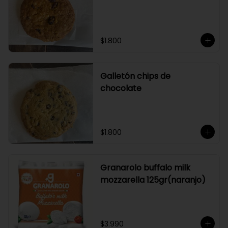
$1.800
Galletón chips de
chocolate
$1.800
Granarolo buffalo milk
mozzarella 125gr(naranjo)
$3.990