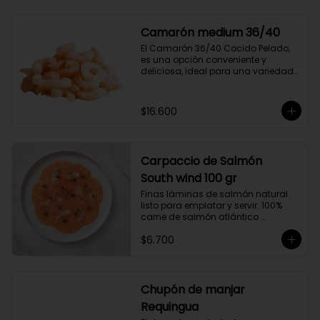
compuesto por 50% arábica de 
Colombia y 50% robusta especial. 
Lo diseñamos intencionalmente 
Camarón medium 36/40
para resaltar la intensidad y 
El Camarón 36/40 Cocido Pelado, 
generar una gran sinergia si se 
es una opción conveniente y 
añade leche. Se trata de un Blend 
deliciosa, ideal para una variedad 
con un rico sabor achocolatado.
de platos.

Cocidos y pelados, estos 
camarones son perfectos para 
$16.600
ensaladas, pastas, arroces y 
aperitivos. Su tamaño consistente y 
sabor suave hacen que sean 
fáciles de usar en cualquier receta.

Carpaccio de Salmón
Ricos en proteínas y listos para 
comer, son una opción rápida y 
South wind 100 gr
nutritiva que añade un toque 
Finas láminas de salmón natural 
gourmet a tus comidas.
listo para emplatar y servir. 100% 
carne de salmón atlántico 
premium. (salmo-salar).

$6.700
Ideal para preparaciones como 
aperitivos, picoteos, entradas, 
ensaladas y más.

Chupón de manjar
Producto sellado al vacío y 
Requingua
congelado.