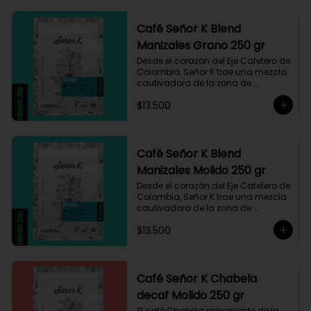
Café Señor K Blend
Manizales Grano 250 gr
Desde el corazón del Eje Cafetero de 
Colombia, Señor K trae una mezcla 
cautivadora de la zona de 
Manizales, entre 1.800 y 1.950 msnm. 
$13.500
La variedad es Castillo, que ha sido 
maneja minuciosamente cuyo 
resultado es un café con notas a 
miel, limón cítrico aromático y 
trazas de chocolate. El tueste medio 
Café Señor K Blend
permite degustar todos los sabores 
Manizales Molido 250 gr
complejos de este café
Desde el corazón del Eje Cafetero de 
Colombia, Señor K trae una mezcla 
cautivadora de la zona de 
Manizales, entre 1.800 y 1.950 msnm. 
$13.500
La variedad es Castillo, que ha sido 
maneja minuciosamente cuyo 
resultado es un café con notas a 
miel, limón cítrico aromático y 
trazas de chocolate. El tueste medio 
Café Señor K Chabela
permite degustar todos los sabores 
decaf Molido 250 gr
complejos de este café
El café Chabela proveniente de la 