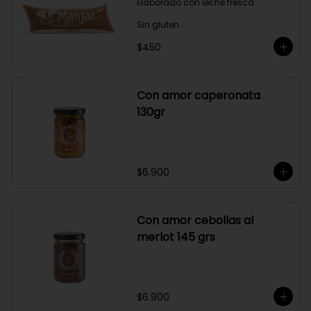
Elaborado con leche fresca.

Sin gluten

$450
Sin Saborizantes

Sin Colorantes

Bajo en Colesterol

Bajo en Sodio
Con amor caperonata
130gr
$6.900
Con amor cebollas al
merlot 145 grs
$6.900