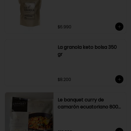
Graduación alcohólica: 21°.

Rendimiento: al ser un producto 
diseñado para ser preparado con 
hielo en la juguera, nuestro Sour La 
Pizka rinde casi el doble.
$6.990
La granola keto bolsa 350
gr
$8.200
Le banquet curry de
camarón ecuatoriano 800
gr