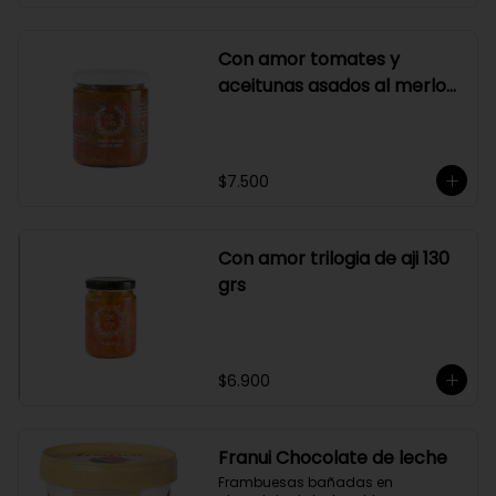
Con amor tomates y
aceitunas asados al merlot
410 grs
$7.500
Con amor trilogia de aji 130
grs
$6.900
Franui Chocolate de leche
Frambuesas bañadas en 