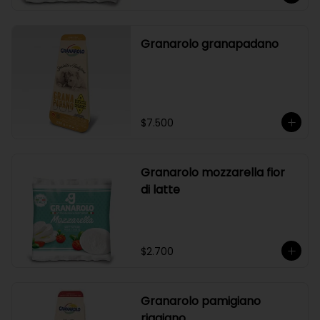
Granarolo granapadano
$7.500
Granarolo mozzarella fior
di latte
$2.700
Granarolo pamigiano
riggiano