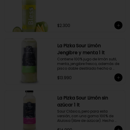
$2.300
La Pizka Sour Limón
Jengibre y menta 1 lt
Contiene 100% jugo de limón sutil, 
menta, jengibre fresco, además de 
pisco doble destilado hecho a 
partir de uva Moscatel de 
$13.990
Alejandría, Amarilla, Rosada y 
Pedro Jiménez, elaborado en el 
corazón del Valle del Elqui.
La Pizka Sour Limón sin
azúcar 1 lt
Sour Clásico, pero para esta 
versión, con una goma 100% de 
Alulosa (libre de azúcar). Hecho 
100% con jugo de limón sutil y pisco 
doble destilado de receta propia 