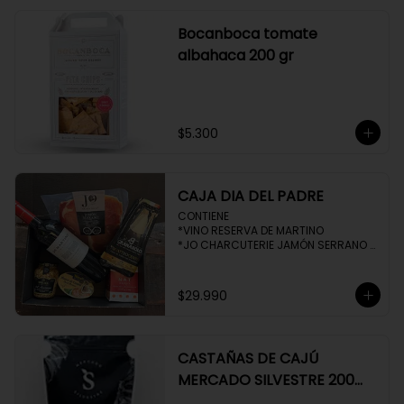
Bocanboca tomate
albahaca 200 gr
$5.300
CAJA DIA DEL PADRE
CONTIENE 

*VINO RESERVA DE MARTINO

*JO CHARCUTERIE JAMÓN SERRANO 
100 GR

*QUESO QUATTROCENTO

*HENAFF MOUSSE DE CANARD 

$29.990
*NAT CRACKERS PEQUEÑAS 

*MOSTAZA MAILLE
CASTAÑAS DE CAJÚ
MERCADO SILVESTRE 200
GR