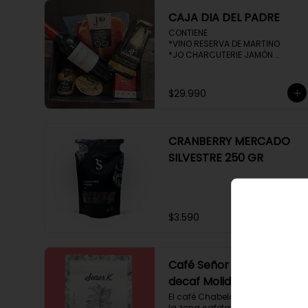
CAJA DIA DEL PADRE
CONTIENE 

*VINO RESERVA DE MARTINO

*JO CHARCUTERIE JAMÓN 
SERRANO 100 GR

*QUESO QUATTROCENTO

*HENAFF MOUSSE DE CANARD 

$29.990
*NAT CRACKERS PEQUEÑAS 

*MOSTAZA MAILLE
CRANBERRY MERCADO
SILVESTRE 250 GR
$3.590
Café Señor K Chabela
decaf Molido 250 gr
El café Chabela proveniente de 
la zona cafetalera de Chiapas 