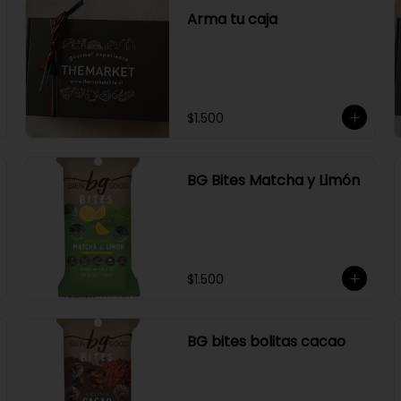
Arma tu caja
$1.500
BG Bites Matcha y Limón
$1.500
BG bites bolitas cacao