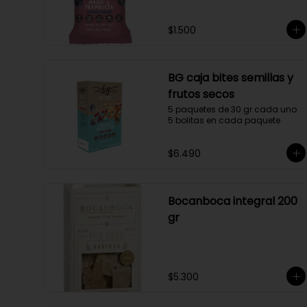
$1.500
BG caja bites semillas y
frutos secos
5 paquetes de 30 gr cada uno. 
5 bolitas en cada paquete
$6.490
Bocanboca integral 200
gr
$5.300