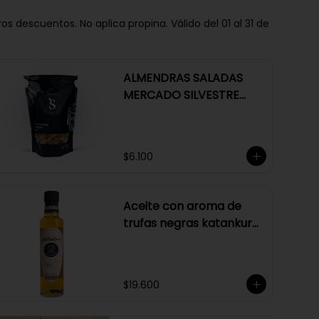
descuentos. No aplica propina. Válido del 01 al 31 de
ALMENDRAS SALADAS
MERCADO SILVESTRE
250 GR
$6.100
Aceite con aroma de
trufas negras katankura
250 ml
$19.600