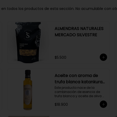
n todos los productos de esta sección. No acumulable con otros 
ALMENDRAS NATURALES
MERCADO SILVESTRE
$5.500
Aceite con aroma de
trufa blanca katankura
250 ml
Este producto nace de la 
combinación de esencia de 
trufa blanca y aceite de oliva 
extravirgen.
$18.900