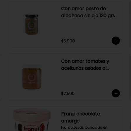
Con amor pesto de
albahaca sin ajo 130 grs
$6.900
Con amor tomates y
aceitunas asados al
merlot 410 grs
$7.500
Franui chocolate
amargo
Frambuesas bañadas en 