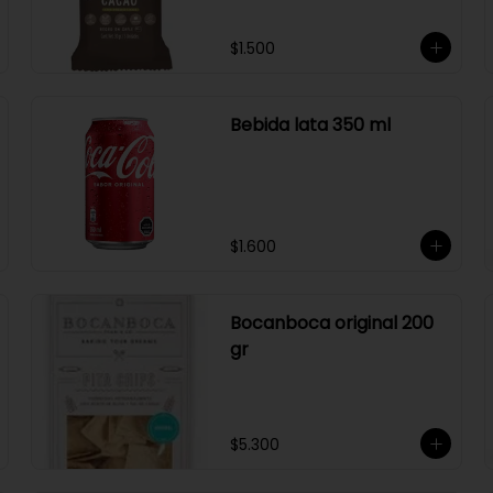
$1.500
Bebida lata 350 ml
$1.600
Bocanboca original 200
gr
$5.300