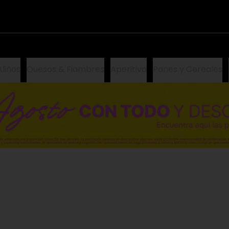
Aliños
Quesos & Fiambres
Aperitivo
Panes y Cereales