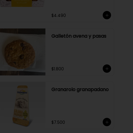
$4.490
Galletón avena y pasas
$1.800
Granarolo granapadano
$7.500