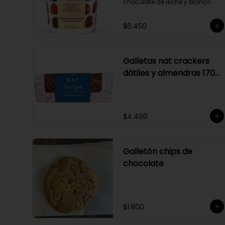
chocolate de leche y blanco
$6.450
Galletas nat crackers
dátiles y almendras 170
gr
$4.490
Galletón chips de
chocolate
$1.800