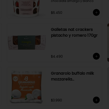
chocolate amargo y blanco
$6.450
Galletas nat crackers
pistacho y romero 170gr
$4.490
Granarolo buffalo milk
mozzarella
125gr(naranjo)
$3.990