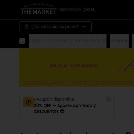
INICIO
PEDIR
LOCAL
¿Dónde quieres pedir?
Agosto con todo y descuentos 🤑
Regalos
Cupón disponible
20% OFF — Agosto con todo y
descuentos 😎