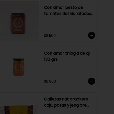
Con amor pesto de
tomates deshidratados
sin ajo
$8.500
Con amor trilogia de aji
130 grs
$6.900
Galletas nat crackers
caju, pasas y jengibre
170 gr