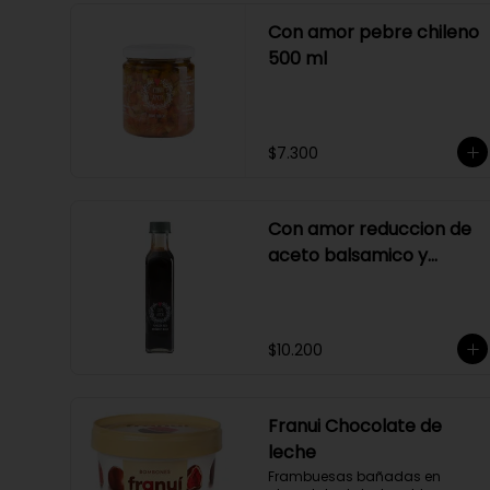
Con amor pebre chileno
500 ml
$7.300
Con amor reduccion de
aceto balsamico y
merlot
$10.200
Franui Chocolate de
leche
Frambuesas bañadas en 