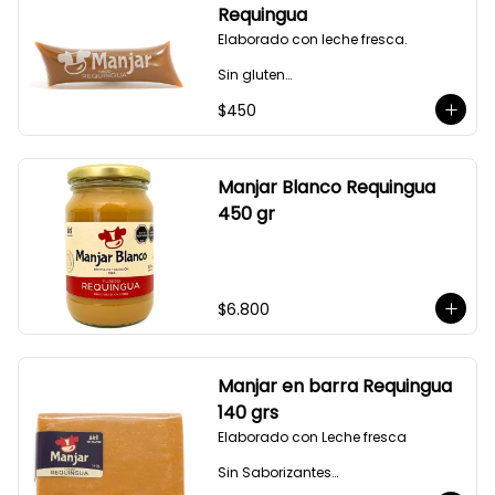
Requingua
Elaborado con leche fresca.

Sin gluten

$450
Sin Saborizantes

Sin Colorantes

Bajo en Colesterol

Bajo en Sodio
Manjar Blanco Requingua
450 gr
$6.800
Manjar en barra Requingua
140 grs
Elaborado con Leche fresca

Sin Saborizantes

Sin Colorantes
