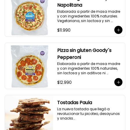
(aproximadamente).

Napolitana
Formato: Pre-horneada y 
congelada.

Elaborada a partir de masa madre 
*Producto certificado Libre de 
y con ingredientes 100% naturales. 
Gluten.
Vegetariana, sin lactosa y sin 
aditivos ni preservantes.

$11.990
Hermosa e imperfectamente 
moldeada a mano.

Peso: 530 g

Medida: 24 cm de diámetro 
Pizza sin gluten Goody´s
(aproximadamente).

Pepperoni
Formato: Pre-horneada y 
congelada.

Elaborada a partir de masa madre 
*Producto certificado Libre de 
y con ingredientes 100% naturales, 
Gluten.
sin lactosa y sin aditivos ni 
preservantes.

$12.990
Hermosa e imperfectamente 
moldeada a mano.

Peso neto: 460 g

Medida: 24 cm de diámetro 
Tostadas Paula
(aproximadamente).

La nueva tostada que llegó a 
Formato: Pre-horneada y 
revolucionar tu picoteo, desayunos 
congelada.

y snacks

*Producto certificado Libre de 
🌱Vegano -Sin Gluten
Gluten.