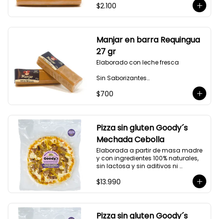
$2.100
Bajo en Colesterol

Bajo en Sodio
Manjar en barra Requingua
27 gr
Elaborado con leche fresca

Sin Saborizantes

Sin Colorantes

$700
Bajo en Colesterol

Bajo en Sodio
Pizza sin gluten Goody´s
Mechada Cebolla
Elaborada a partir de masa madre 
y con ingredientes 100% naturales, 
sin lactosa y sin aditivos ni 
preservantes.

$13.990
Hermosa e imperfectamente 
moldeada a mano.

Peso: 540 g

Medida: 24 cm de diámetro 
Pizza sin gluten Goody´s