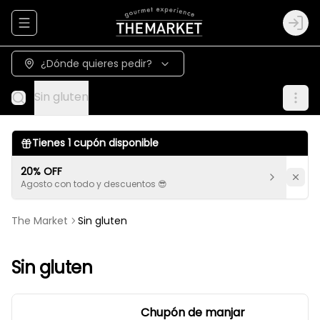
Abrir menu de navegación
Logi
¿Dónde quieres pedir?
Sin gluten
Tienes
1
cupón disponible
20% OFF
Agosto con todo y descuentos 😎
The Market
Sin gluten
Sin gluten
Chupón de manjar