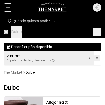
Abrir menu de navegación
Logi
¿Dónde quieres pedir?
Dulce
Tienes
1
cupón disponible
20% OFF
Agosto con todo y descuentos 😎
The Market
Dulce
Dulce
Alfajor Baitt