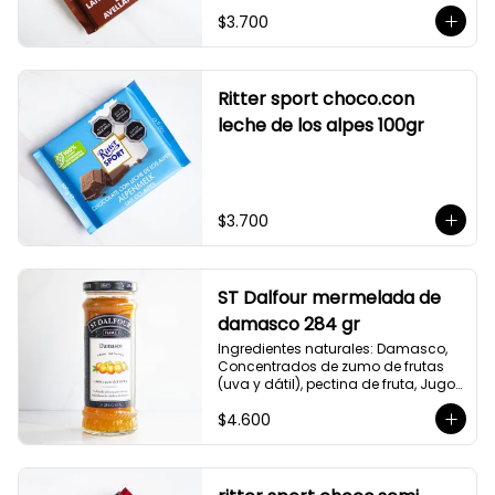
$3.700
Ritter sport choco.con
leche de los alpes 100gr
$3.700
ST Dalfour mermelada de
damasco 284 gr
Ingredientes naturales: Damasco, 
Concentrados de zumo de frutas 
(uva y dátil), pectina de fruta, Jugo 
de limon.

$4.600
100% naturales, sin azúcares 
añadidas, sin colorantes ni 
conservantes artificiales, nuestras 
mermeladas se caracterizan por 