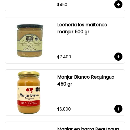
$450
Sin Saborizantes

Sin Colorantes

Bajo en Colesterol

Bajo en Sodio
Lecheria los maitenes
manjar 500 gr
$7.400
Manjar Blanco Requingua
450 gr
$6.800
Manjar en barra Requingua