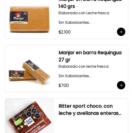
140 grs
Elaborado con Leche fresca

Sin Saborizantes

Sin Colorantes

$2.100
Bajo en Colesterol

Bajo en Sodio
Manjar en barra Requingua
27 gr
Elaborado con leche fresca

Sin Saborizantes

Sin Colorantes

$700
Bajo en Colesterol

Bajo en Sodio
Ritter sport choco. con
leche y avellanas enteras
100 gr