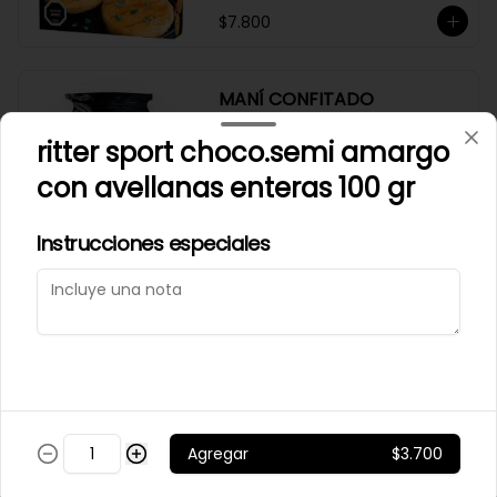
$7.800
MANÍ CONFITADO
MERCADO SILVESTRE 200
ritter sport choco.semi amargo
GR
con avellanas enteras 100 gr
$2.500
Instrucciones especiales
MANÍ JAPONES SALADO
MERCADO SILVESTRE 200
GR
$2.700
Agregar
$3.700