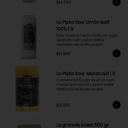
$14.990
doble destilado de receta propia 
hecho a partir de uva Moscatel de 
Alejandría, Amarilla, Rosada y 
Pedro Jiménez, elaborado en el 
corazón del Valle del Elqui.
La Pizka Sour Limón sutil
100% 1 lt
Sour Clásico, hecho 100% con jugo 
de limón sutil y pisco doble 
destilado de receta propia. 
Elaborado en el corazón del Valle 
$13.990
del Elqui, hecho a partir de uva 
Moscatel de Alejandría, Amarilla, 
Rosada y Pedro Jiménez. 9 Copas 
por botella.
La Pizka Sour Maracuyá 1 lt
Contiene 100% jugo de limón sutil, 
maracuyá natural y pisco doble 
destilado de receta propia, 
elaborado en el corazón del Valle 
del Elqui.

$13.990
Características:

Producto 100% Natural.

Formato: Botella de vidrio de 1000cc

Almacenamiento: Congelado. Su 
La granola bolsa 500 gr
duración es de 12 meses a partir de 