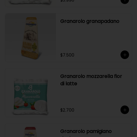
$3.990
Granarolo granapadano
$7.500
Granarolo mozzarella fior
di latte
$2.700
Granarolo pamigiano