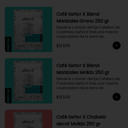
Café Señor K Blend
Manizales Grano 250 gr
Desde el corazón del Eje Cafetero de 
Colombia, Señor K trae una mezcla 
cautivadora de la zona de 
Manizales, entre 1.800 y 1.950 msnm. 
$13.500
La variedad es Castillo, que ha sido 
maneja minuciosamente cuyo 
resultado es un café con notas a 
miel, limón cítrico aromático y 
trazas de chocolate. El tueste medio 
Café Señor K Blend
permite degustar todos los sabores 
Manizales Molido 250 gr
complejos de este café
Desde el corazón del Eje Cafetero de 
Colombia, Señor K trae una mezcla 
cautivadora de la zona de 
Manizales, entre 1.800 y 1.950 msnm. 
$13.500
La variedad es Castillo, que ha sido 
maneja minuciosamente cuyo 
resultado es un café con notas a 
miel, limón cítrico aromático y 
trazas de chocolate. El tueste medio 
Café Señor K Chabela
permite degustar todos los sabores 
decaf Molido 250 gr
complejos de este café