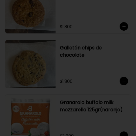
$1.800
Galletón chips de
chocolate
$1.800
Granarolo buffalo milk
mozzarella 125gr(naranjo)