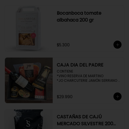
Bocanboca tomate
albahaca 200 gr
$5.300
CAJA DIA DEL PADRE
CONTIENE 

*VINO RESERVA DE MARTINO

*JO CHARCUTERIE JAMÓN SERRANO 
100 GR

*QUESO QUATTROCENTO

*HENAFF MOUSSE DE CANARD 

$29.990
*NAT CRACKERS PEQUEÑAS 

*MOSTAZA MAILLE
CASTAÑAS DE CAJÚ
MERCADO SILVESTRE 200