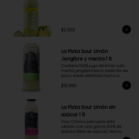
$2.300
La Pizka Sour Limón
Jengibre y menta 1 lt
Contiene 100% jugo de limón sutil, 
menta, jengibre fresco, además de 
pisco doble destilado hecho a 
partir de uva Moscatel de 
$13.990
Alejandría, Amarilla, Rosada y 
Pedro Jiménez, elaborado en el 
corazón del Valle del Elqui.
La Pizka Sour Limón sin
azúcar 1 lt
Sour Clásico, pero para esta 
versión, con una goma 100% de 
Alulosa (libre de azúcar). Hecho 
100% con jugo de limón sutil y pisco 