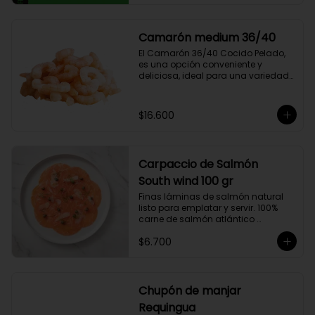
compuesto por 50% arábica de 
Colombia y 50% robusta especial. 
Lo diseñamos intencionalmente 
Camarón medium 36/40
para resaltar la intensidad y 
El Camarón 36/40 Cocido Pelado, 
generar una gran sinergia si se 
es una opción conveniente y 
añade leche. Se trata de un Blend 
deliciosa, ideal para una variedad 
con un rico sabor achocolatado.
de platos.

Cocidos y pelados, estos 
camarones son perfectos para 
$16.600
ensaladas, pastas, arroces y 
aperitivos. Su tamaño consistente y 
sabor suave hacen que sean 
fáciles de usar en cualquier receta.

Carpaccio de Salmón
Ricos en proteínas y listos para 
comer, son una opción rápida y 
South wind 100 gr
nutritiva que añade un toque 
Finas láminas de salmón natural 
gourmet a tus comidas.
listo para emplatar y servir. 100% 
carne de salmón atlántico 
premium. (salmo-salar).

$6.700
Ideal para preparaciones como 
aperitivos, picoteos, entradas, 
ensaladas y más.

Chupón de manjar
Producto sellado al vacío y 
Requingua
congelado.