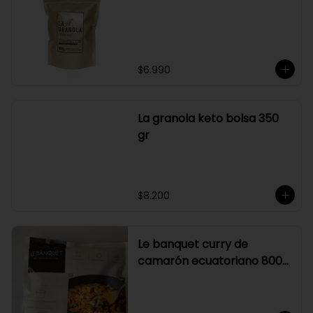
su elaboración.

Graduación alcohólica: 21°.

Rendimiento: al ser un producto 
diseñado para ser preparado con 
hielo en la juguera, nuestro Sour La 
Pizka rinde casi el doble.
$6.990
La granola keto bolsa 350
gr
$8.200
Le banquet curry de
camarón ecuatoriano 800
gr