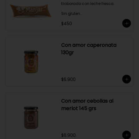
Elaborado con leche fresca.

Sin gluten

$450
Sin Saborizantes

Sin Colorantes

Bajo en Colesterol

Bajo en Sodio
Con amor caperonata
130gr
$6.900
Con amor cebollas al
merlot 145 grs
$6.900