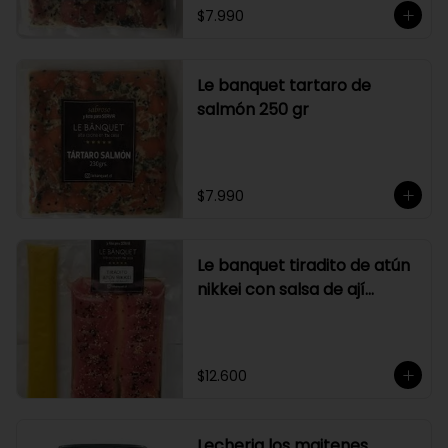
$7.990
Le banquet tartaro de
salmón 250 gr
$7.990
Le banquet tiradito de atún
nikkei con salsa de ají
amarillo
$12.600
Lecheria los maitenes