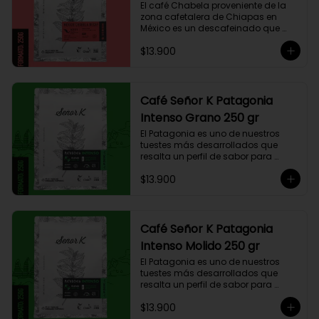
El café Chabela proveniente de la 
zona cafetalera de Chiapas en 
México es un descafeinado que 
tiene una linda historia de amor. 
$13.900
Este café se siembra cerca de la 
zona arqueológica maya de 
Palenque, sobre los 900 msnm, 
donde el caficultor Yalit dedica el 
fruto de su trabajo en el campo a 
Café Señor K Patagonia
su madre, Chabela. Es un típica 
Intenso Grano 250 gr
descafeinado con agua, con 
toques especiados y un cuerpo 
El Patagonia es uno de nuestros 
cremoso, resaltan notas canela, 
tuestes más desarrollados que 
chocolate negro y lima, esto le 
resalta un perfil de sabor para 
otorga una puntuación de 83,75. Si 
paladares que buscan un café 
buscas descansar de la cafeína, 
$13.900
intenso único y con exquisito 
esta es una exquisita alternativa 
cuerpo cremoso. Este café 
para preparar en Moka Italiana, 
compuesto por 50% arábica de 
Espresso y máquina Nespresso.
Colombia y 50% robusta especial. 
Lo diseñamos intencionalmente 
Café Señor K Patagonia
para resaltar la intensidad y 
Intenso Molido 250 gr
generar una gran sinergia si se 
añade leche. Se trata de un Blend 
El Patagonia es uno de nuestros 
con un rico sabor achocolatado.
tuestes más desarrollados que 
resalta un perfil de sabor para 
paladares que buscan un café 
$13.900
intenso único y con exquisito 
cuerpo cremoso. Este café 