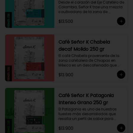
Desde el corazón del Eje Cafetero de 
Colombia, Señor K trae una mezcla 
cautivadora de la zona de 
Manizales, entre 1.800 y 1.950 msnm. 
$13.500
La variedad es Castillo, que ha sido 
maneja minuciosamente cuyo 
resultado es un café con notas a 
miel, limón cítrico aromático y 
trazas de chocolate. El tueste medio 
Café Señor K Chabela
permite degustar todos los sabores 
decaf Molido 250 gr
complejos de este café
El café Chabela proveniente de la 
zona cafetalera de Chiapas en 
México es un descafeinado que 
tiene una linda historia de amor. 
$13.900
Este café se siembra cerca de la 
zona arqueológica maya de 
Palenque, sobre los 900 msnm, 
donde el caficultor Yalit dedica el 
fruto de su trabajo en el campo a 
Café Señor K Patagonia
su madre, Chabela. Es un típica 
Intenso Grano 250 gr
descafeinado con agua, con 
toques especiados y un cuerpo 
El Patagonia es uno de nuestros 
cremoso, resaltan notas canela, 
tuestes más desarrollados que 
chocolate negro y lima, esto le 
resalta un perfil de sabor para 
otorga una puntuación de 83,75. Si 
paladares que buscan un café 
buscas descansar de la cafeína, 
$13.900
intenso único y con exquisito 
esta es una exquisita alternativa 
cuerpo cremoso. Este café 