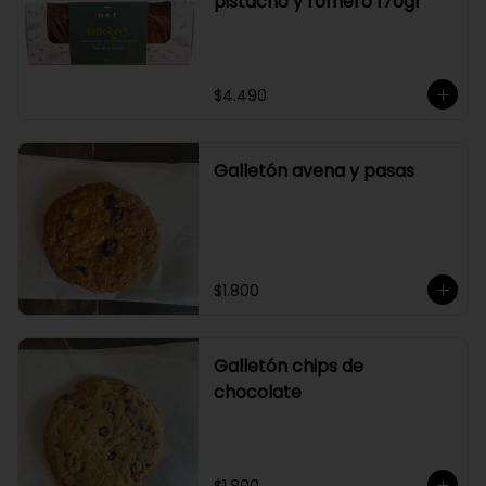
pistacho y romero 170gr
$4.490
Galletón avena y pasas
$1.800
Galletón chips de
chocolate