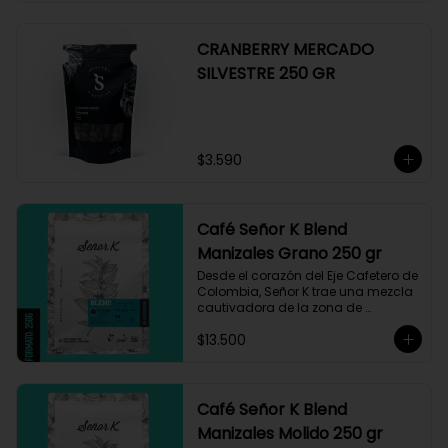
CRANBERRY MERCADO
SILVESTRE 250 GR
$3.590
Café Señor K Blend
Manizales Grano 250 gr
Desde el corazón del Eje Cafetero de 
Colombia, Señor K trae una mezcla 
cautivadora de la zona de 
Manizales, entre 1.800 y 1.950 msnm. 
$13.500
La variedad es Castillo, que ha sido 
maneja minuciosamente cuyo 
resultado es un café con notas a 
miel, limón cítrico aromático y 
trazas de chocolate. El tueste medio 
Café Señor K Blend
permite degustar todos los sabores 
Manizales Molido 250 gr
complejos de este café