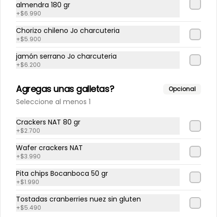
almendra 180 gr
nikkei con salsa de ají
+
$6.990
amarillo
Chorizo chileno Jo charcuteria
+
$5.900
$12.600
jamón serrano Jo charcuteria
+
$6.200
Lecheria los maitenes
Agregas unas galletas?
Opcional
manjar 500 gr
Seleccione al menos 1
Crackers NAT 80 gr
+
$2.700
$7.400
Wafer crackers NAT
+
$3.990
Locos cocidos en conserva
Pita chips Bocanboca 50 gr
+
$1.990
frasco grande
Tostadas cranberries nuez sin gluten
+
$5.490