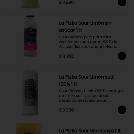
$13.990
Alejandría, Amarilla, Rosada y 
Pedro Jiménez, elaborado en el 
corazón del Valle del Elqui.
La Pizka Sour Limón sin
azúcar 1 lt
Sour Clásico, pero para esta 
versión, con una goma 100% de 
Alulosa (libre de azúcar). Hecho 
100% con jugo de limón sutil y pisco 
$14.990
doble destilado de receta propia 
hecho a partir de uva Moscatel de 
Alejandría, Amarilla, Rosada y 
Pedro Jiménez, elaborado en el 
corazón del Valle del Elqui.
La Pizka Sour Limón sutil
100% 1 lt
Sour Clásico, hecho 100% con jugo 
de limón sutil y pisco doble 
destilado de receta propia. 
Elaborado en el corazón del Valle 
$13.990
del Elqui, hecho a partir de uva 
Moscatel de Alejandría, Amarilla, 
Rosada y Pedro Jiménez. 9 Copas 
por botella.
La Pizka Sour Maracuyá 1 lt