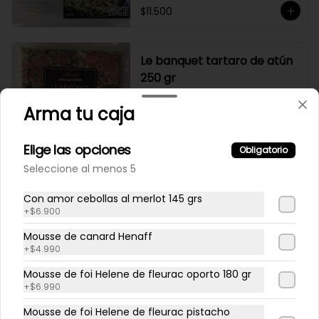
$11.500
Le banquet tartaro de atún
250 gr
Arma tu caja
$7.990
Elige las opciones
Obligatorio
Seleccione al menos 5
Le banquet tartaro de
Con amor cebollas al merlot 145 grs
salmón 250 gr
+
$6.900
Mousse de canard Henaff
+
$4.990
$7.990
Mousse de foi Helene de fleurac oporto 180 gr
+
$6.990
Mousse de foi Helene de fleurac pistacho
Le banquet tiradito de atún