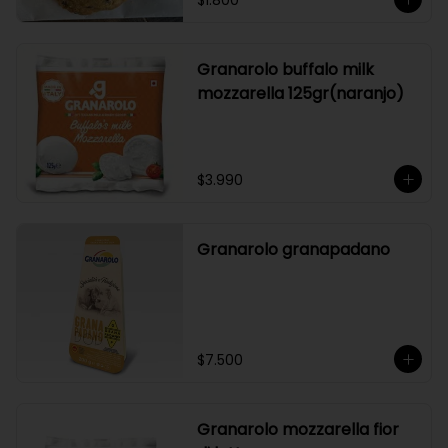
$1.800
Granarolo buffalo milk
mozzarella 125gr(naranjo)
$3.990
Granarolo granapadano
$7.500
Granarolo mozzarella fior