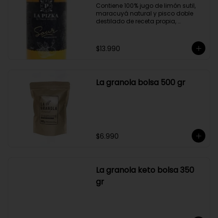
Contiene 100% jugo de limón sutil, 
maracuyá natural y pisco doble 
destilado de receta propia, 
elaborado en el corazón del Valle 
del Elqui.

$13.990
Características:

Producto 100% Natural.

Formato: Botella de vidrio de 1000cc

Almacenamiento: Congelado. Su 
La granola bolsa 500 gr
duración es de 12 meses a partir de 
su elaboración.

Graduación alcohólica: 21°.

Rendimiento: al ser un producto 
diseñado para ser preparado con 
hielo en la juguera, nuestro Sour La 
Pizka rinde casi el doble.
$6.990
La granola keto bolsa 350
gr