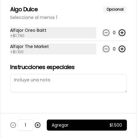
$37.600
Algo Dulce
Opcional
Seleccione al menos 1
Los tilos provoleta 2 und
Alfajor Oreo Baitt
0
+
$1.790
Alfajor The Market
0
+
$1.100
$7.800
Instrucciones especiales
MANÍ CONFITADO
MERCADO SILVESTRE 200
GR
$2.500
Agregar
$1.500