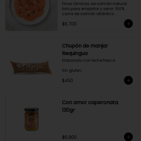
Finas láminas de salmón natural 
gourmet a tus comidas.
listo para emplatar y servir. 100% 
carne de salmón atlántico 
premium. (salmo-salar).

$6.700
Ideal para preparaciones como 
aperitivos, picoteos, entradas, 
ensaladas y más.

Chupón de manjar
Producto sellado al vacío y 
Requingua
congelado.
Elaborado con leche fresca.

Sin gluten

$450
Sin Saborizantes

Sin Colorantes

Bajo en Colesterol

Bajo en Sodio
Con amor caperonata
130gr
$6.900