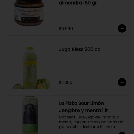
almendra 180 gr
$6.990
Jugo Bless 300 cc
$2.300
La Pizka Sour Limón
Jengibre y menta 1 lt
Contiene 100% jugo de limón sutil, 
menta, jengibre fresco, además de 
pisco doble destilado hecho a 
partir de uva Moscatel de 