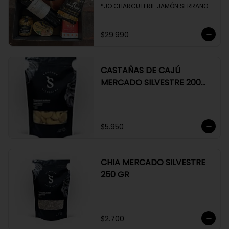
*JO CHARCUTERIE JAMÓN SERRANO 
100 GR

*QUESO QUATTROCENTO

*HENAFF MOUSSE DE CANARD 

$29.990
*NAT CRACKERS PEQUEÑAS 

*MOSTAZA MAILLE
CASTAÑAS DE CAJÚ
MERCADO SILVESTRE 200
GR
$5.950
CHIA MERCADO SILVESTRE
250 GR
$2.700