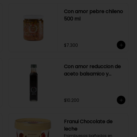
Con amor pebre chileno
500 ml
$7.300
Con amor reduccion de
aceto balsamico y
merlot
$10.200
Franui Chocolate de
leche
Frambuesas bañadas en 