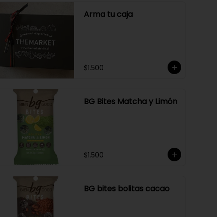
Arma tu caja
$1.500
BG Bites Matcha y Limón
$1.500
BG bites bolitas cacao