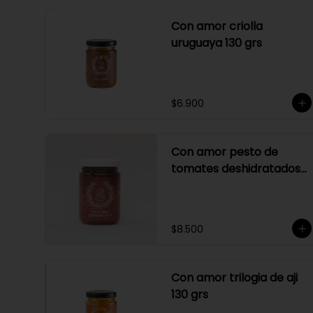
Bajo en Sodio
Con amor criolla
uruguaya 130 grs
$6.900
Con amor pesto de
tomates deshidratados
sin ajo
$8.500
Con amor trilogia de aji
130 grs