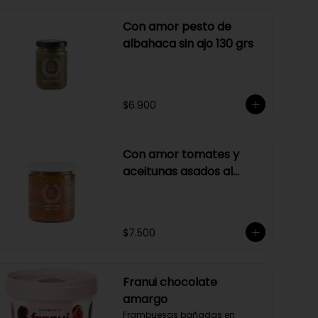
Con amor pesto de
albahaca sin ajo 130 grs
$6.900
Con amor tomates y
aceitunas asados al
merlot 410 grs
$7.500
Franui chocolate
amargo
Frambuesas bañadas en 