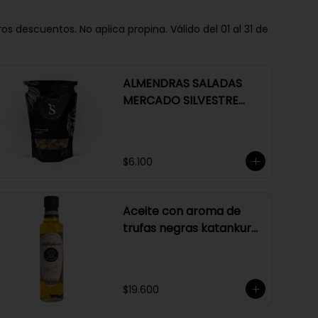
descuentos. No aplica propina. Válido del 01 al 31 de
ALMENDRAS SALADAS
MERCADO SILVESTRE
250 GR
$6.100
Aceite con aroma de
trufas negras katankura
250 ml
$19.600