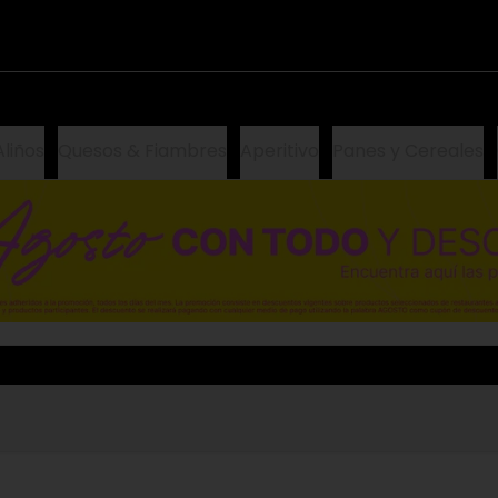
Aliños
Quesos & Fiambres
Aperitivo
Panes y Cereales