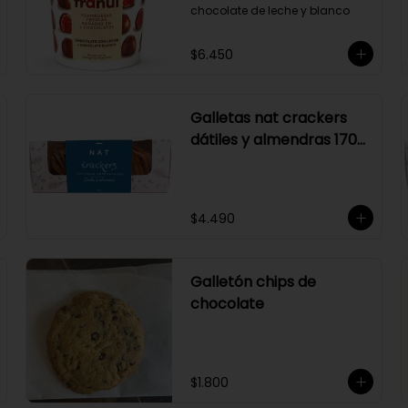
chocolate de leche y blanco
$6.450
Galletas nat crackers
dátiles y almendras 170
gr
$4.490
Galletón chips de
chocolate
$1.800