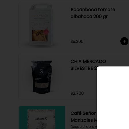
Bocanboca tomate
albahaca 200 gr
$5.300
CHIA MERCADO
SILVESTRE 250 GR
$2.700
Café Señor K Blend
Manizales Molido 250 gr
Desde el corazón del Eje 