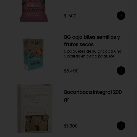
$1.500
BG caja bites semillas y
frutos secos
5 paquetes de 30 gr cada uno. 
5 bolitas en cada paquete
$6.490
Bocanboca integral 200
gr
$5.300