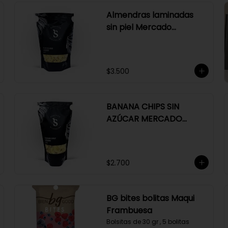
Almendras laminadas
sin piel Mercado
Silvestre 150 gr
$3.500
BANANA CHIPS SIN
AZÚCAR MERCADO
SILVESTRE 150 GR
$2.700
BG bites bolitas Maqui
Frambuesa
Bolsitas de 30 gr , 5 bolitas