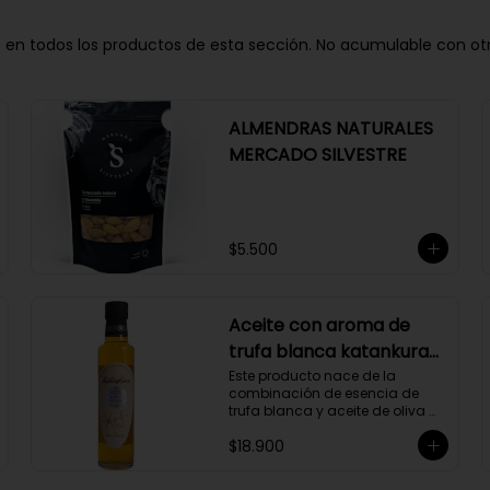
n todos los productos de esta sección. No acumulable con otros 
ALMENDRAS NATURALES
MERCADO SILVESTRE
$5.500
Aceite con aroma de
trufa blanca katankura
250 ml
Este producto nace de la 
combinación de esencia de 
trufa blanca y aceite de oliva 
extravirgen.
$18.900