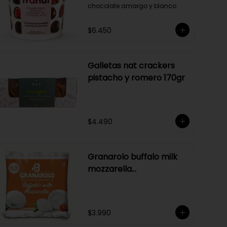
chocolate amargo y blanco
$6.450
Galletas nat crackers
pistacho y romero 170gr
$4.490
Granarolo buffalo milk
mozzarella
125gr(naranjo)
$3.990