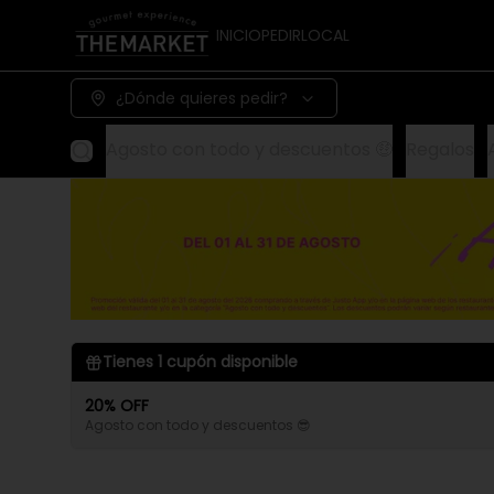
INICIO
PEDIR
LOCAL
¿Dónde quieres pedir?
Agosto con todo y descuentos 🤑
Regalos
Tienes
1
cupón disponible
20% OFF
Agosto con todo y descuentos 😎