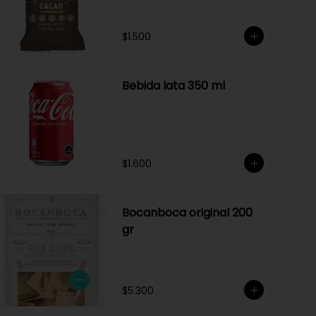
$1.500
Bebida lata 350 ml
$1.600
Bocanboca original 200
gr
$5.300