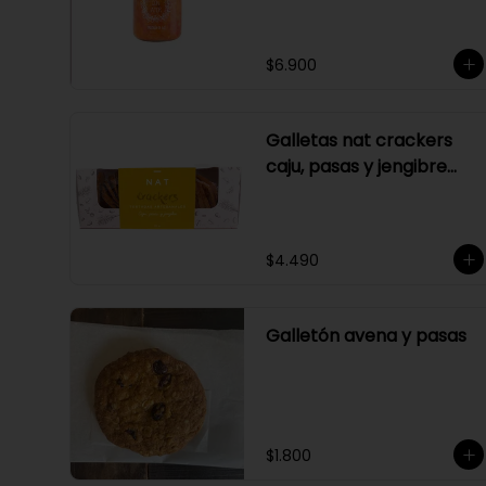
$6.900
Galletas nat crackers
caju, pasas y jengibre
170 gr
$4.490
Galletón avena y pasas
$1.800