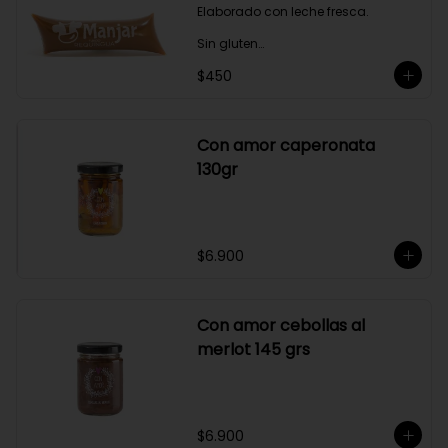
Elaborado con leche fresca.

Sin gluten

$450
Sin Saborizantes

Sin Colorantes

Bajo en Colesterol

Bajo en Sodio
Con amor caperonata
130gr
$6.900
Con amor cebollas al
merlot 145 grs
$6.900