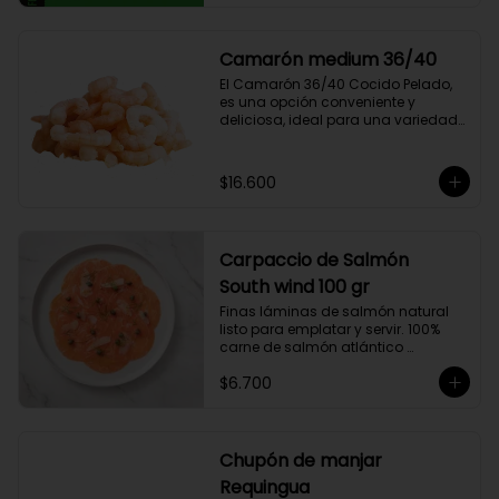
compuesto por 50% arábica de 
Colombia y 50% robusta especial. 
Lo diseñamos intencionalmente 
Camarón medium 36/40
para resaltar la intensidad y 
El Camarón 36/40 Cocido Pelado, 
generar una gran sinergia si se 
es una opción conveniente y 
añade leche. Se trata de un Blend 
deliciosa, ideal para una variedad 
con un rico sabor achocolatado.
de platos.

Cocidos y pelados, estos 
camarones son perfectos para 
$16.600
ensaladas, pastas, arroces y 
aperitivos. Su tamaño consistente y 
sabor suave hacen que sean 
fáciles de usar en cualquier receta.

Carpaccio de Salmón
Ricos en proteínas y listos para 
comer, son una opción rápida y 
South wind 100 gr
nutritiva que añade un toque 
Finas láminas de salmón natural 
gourmet a tus comidas.
listo para emplatar y servir. 100% 
carne de salmón atlántico 
premium. (salmo-salar).

$6.700
Ideal para preparaciones como 
aperitivos, picoteos, entradas, 
ensaladas y más.

Chupón de manjar
Producto sellado al vacío y 
Requingua
congelado.