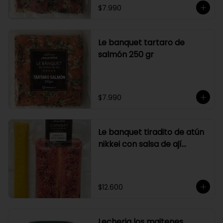
$7.990
Le banquet tartaro de
salmón 250 gr
$7.990
Le banquet tiradito de atún
nikkei con salsa de ají
amarillo
$12.600
Lecheria los maitenes