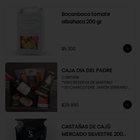
Bocanboca tomate
albahaca 200 gr
$5.300
CAJA DIA DEL PADRE
CONTIENE 

*VINO RESERVA DE MARTINO

*JO CHARCUTERIE JAMÓN SERRANO 
100 GR

*QUESO QUATTROCENTO

*HENAFF MOUSSE DE CANARD 

$29.990
*NAT CRACKERS PEQUEÑAS 

*MOSTAZA MAILLE
CASTAÑAS DE CAJÚ
MERCADO SILVESTRE 200