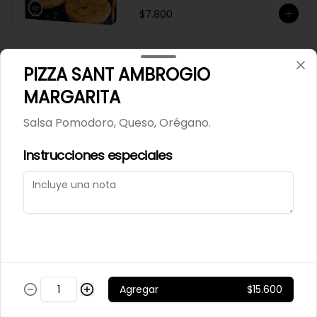
$7.800
MANÍ CONFITADO
PIZZA SANT AMBROGIO
MERCADO SILVESTRE 200
MARGARITA
GR
Salsa Pomodoro, Queso, Orégano.
$2.500
Instrucciones especiales
MANÍ JAPONES SALADO
MERCADO SILVESTRE 200
GR
$2.700
Agregar
$15.600