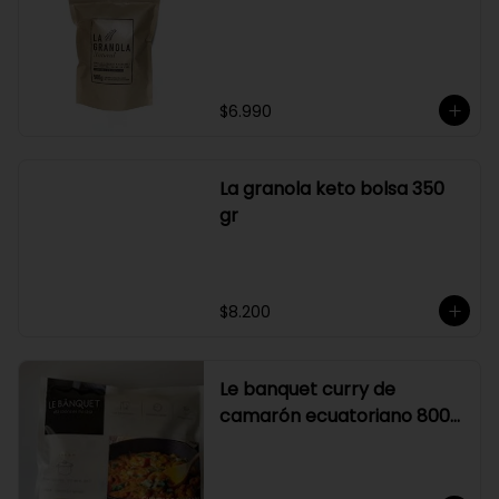
su elaboración.

Graduación alcohólica: 21°.

Rendimiento: al ser un producto 
diseñado para ser preparado con 
hielo en la juguera, nuestro Sour La 
Pizka rinde casi el doble.
$6.990
La granola keto bolsa 350
gr
$8.200
Le banquet curry de
camarón ecuatoriano 800
gr