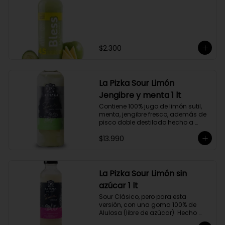
$2.300
La Pizka Sour Limón
Jengibre y menta 1 lt
Contiene 100% jugo de limón sutil, 
menta, jengibre fresco, además de 
pisco doble destilado hecho a 
partir de uva Moscatel de 
$13.990
Alejandría, Amarilla, Rosada y 
Pedro Jiménez, elaborado en el 
corazón del Valle del Elqui.
La Pizka Sour Limón sin
azúcar 1 lt
Sour Clásico, pero para esta 
versión, con una goma 100% de 
Alulosa (libre de azúcar). Hecho 
100% con jugo de limón sutil y pisco 