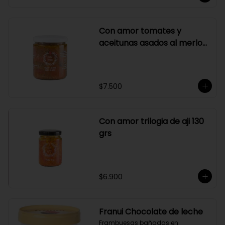
Con amor tomates y
aceitunas asados al merlot
410 grs
$7.500
Con amor trilogia de aji 130
grs
$6.900
Franui Chocolate de leche
Frambuesas bañadas en 