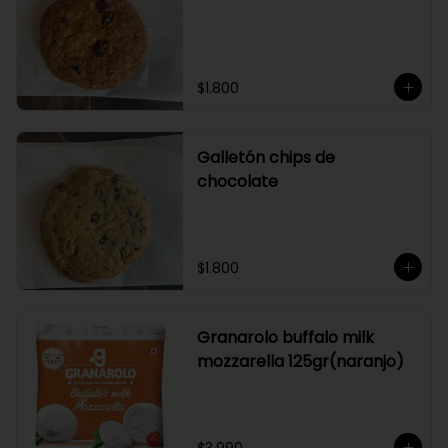
$1.800
Galletón chips de
chocolate
$1.800
Granarolo buffalo milk
mozzarella 125gr(naranjo)