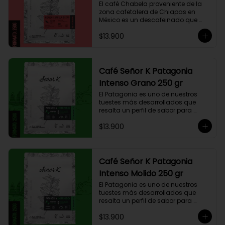
El café Chabela proveniente de la 
zona cafetalera de Chiapas en 
México es un descafeinado que 
tiene una linda historia de amor. 
$13.900
Este café se siembra cerca de la 
zona arqueológica maya de 
Palenque, sobre los 900 msnm, 
donde el caficultor Yalit dedica el 
fruto de su trabajo en el campo a 
Café Señor K Patagonia
su madre, Chabela. Es un típica 
Intenso Grano 250 gr
descafeinado con agua, con 
toques especiados y un cuerpo 
El Patagonia es uno de nuestros 
cremoso, resaltan notas canela, 
tuestes más desarrollados que 
chocolate negro y lima, esto le 
resalta un perfil de sabor para 
otorga una puntuación de 83,75. Si 
paladares que buscan un café 
buscas descansar de la cafeína, 
$13.900
intenso único y con exquisito 
esta es una exquisita alternativa 
cuerpo cremoso. Este café 
para preparar en Moka Italiana, 
compuesto por 50% arábica de 
Espresso y máquina Nespresso.
Colombia y 50% robusta especial. 
Lo diseñamos intencionalmente 
Café Señor K Patagonia
para resaltar la intensidad y 
Intenso Molido 250 gr
generar una gran sinergia si se 
añade leche. Se trata de un Blend 
El Patagonia es uno de nuestros 
con un rico sabor achocolatado.
tuestes más desarrollados que 
resalta un perfil de sabor para 
paladares que buscan un café 
$13.900
intenso único y con exquisito 
cuerpo cremoso. Este café 