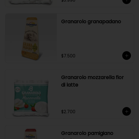
$3.990
Granarolo granapadano
$7.500
Granarolo mozzarella fior
di latte
$2.700
Granarolo pamigiano