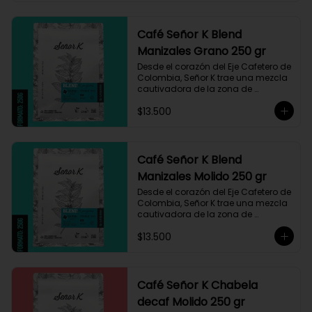
Café Señor K Blend
Manizales Grano 250 gr
Desde el corazón del Eje Cafetero de 
Colombia, Señor K trae una mezcla 
cautivadora de la zona de 
Manizales, entre 1.800 y 1.950 msnm. 
$13.500
La variedad es Castillo, que ha sido 
maneja minuciosamente cuyo 
resultado es un café con notas a 
miel, limón cítrico aromático y 
trazas de chocolate. El tueste medio 
Café Señor K Blend
permite degustar todos los sabores 
Manizales Molido 250 gr
complejos de este café
Desde el corazón del Eje Cafetero de 
Colombia, Señor K trae una mezcla 
cautivadora de la zona de 
Manizales, entre 1.800 y 1.950 msnm. 
$13.500
La variedad es Castillo, que ha sido 
maneja minuciosamente cuyo 
resultado es un café con notas a 
miel, limón cítrico aromático y 
trazas de chocolate. El tueste medio 
Café Señor K Chabela
permite degustar todos los sabores 
decaf Molido 250 gr
complejos de este café