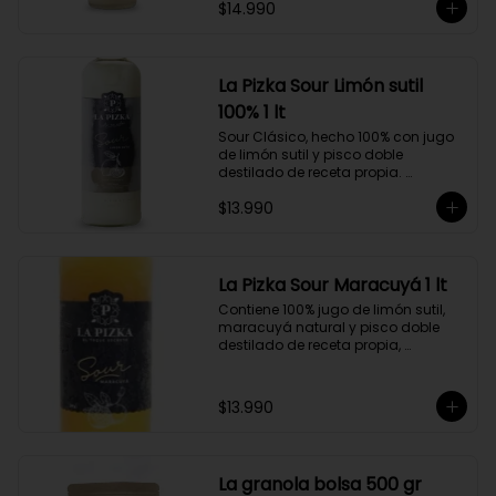
$14.990
doble destilado de receta propia 
hecho a partir de uva Moscatel de 
Alejandría, Amarilla, Rosada y 
Pedro Jiménez, elaborado en el 
corazón del Valle del Elqui.
La Pizka Sour Limón sutil
100% 1 lt
Sour Clásico, hecho 100% con jugo 
de limón sutil y pisco doble 
destilado de receta propia. 
Elaborado en el corazón del Valle 
$13.990
del Elqui, hecho a partir de uva 
Moscatel de Alejandría, Amarilla, 
Rosada y Pedro Jiménez. 9 Copas 
por botella.
La Pizka Sour Maracuyá 1 lt
Contiene 100% jugo de limón sutil, 
maracuyá natural y pisco doble 
destilado de receta propia, 
elaborado en el corazón del Valle 
del Elqui.

$13.990
Características:

Producto 100% Natural.

Formato: Botella de vidrio de 1000cc

Almacenamiento: Congelado. Su 
La granola bolsa 500 gr
duración es de 12 meses a partir de 