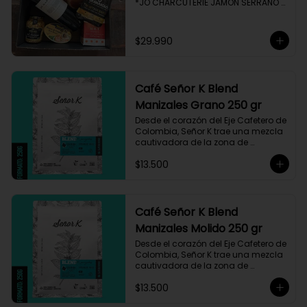
*JO CHARCUTERIE JAMÓN SERRANO 
100 GR

*QUESO QUATTROCENTO

*HENAFF MOUSSE DE CANARD 

$29.990
*NAT CRACKERS PEQUEÑAS 

*MOSTAZA MAILLE
Café Señor K Blend
Manizales Grano 250 gr
Desde el corazón del Eje Cafetero de 
Colombia, Señor K trae una mezcla 
cautivadora de la zona de 
Manizales, entre 1.800 y 1.950 msnm. 
$13.500
La variedad es Castillo, que ha sido 
maneja minuciosamente cuyo 
resultado es un café con notas a 
miel, limón cítrico aromático y 
trazas de chocolate. El tueste medio 
Café Señor K Blend
permite degustar todos los sabores 
Manizales Molido 250 gr
complejos de este café
Desde el corazón del Eje Cafetero de 
Colombia, Señor K trae una mezcla 
cautivadora de la zona de 
Manizales, entre 1.800 y 1.950 msnm. 
$13.500
La variedad es Castillo, que ha sido 
maneja minuciosamente cuyo 