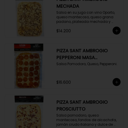
MECHADA
Salsa en su jugo con vino Oporto, 
queso mantecoso, queso grana 
padano, plateada mechada y 
chutney de pimentón
$14.200
PIZZA SANT AMBROGIO
PEPPERONI MASA
FOCACCIA
Salsa Pomodoro, Queso, Pepperoni.
$16.600
PIZZA SANT AMBROGIO
PROSCIUTTO
Salsa pomodoro, queso 
mantecoso, fondos de alcachofa, 
jamón crudo italiano y dulce de 