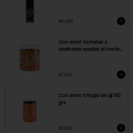
$10.200
Con amor tomates y
aceitunas asados al merlot
410 grs
$7.500
Con amor trilogia de aji 130
grs
$6.900