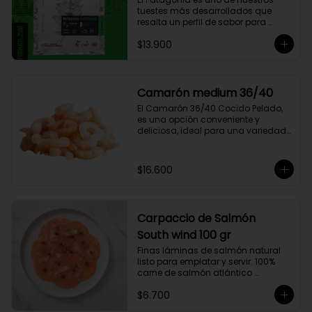
con un rico sabor achocolatado.
tuestes más desarrollados que 
resalta un perfil de sabor para 
paladares que buscan un café 
$13.900
intenso único y con exquisito 
cuerpo cremoso. Este café 
compuesto por 50% arábica de 
Colombia y 50% robusta especial. 
Lo diseñamos intencionalmente 
Camarón medium 36/40
para resaltar la intensidad y 
El Camarón 36/40 Cocido Pelado, 
generar una gran sinergia si se 
es una opción conveniente y 
añade leche. Se trata de un Blend 
deliciosa, ideal para una variedad 
con un rico sabor achocolatado.
de platos.

Cocidos y pelados, estos 
camarones son perfectos para 
$16.600
ensaladas, pastas, arroces y 
aperitivos. Su tamaño consistente y 
sabor suave hacen que sean 
fáciles de usar en cualquier receta.

Carpaccio de Salmón
Ricos en proteínas y listos para 
comer, son una opción rápida y 
South wind 100 gr
nutritiva que añade un toque 
Finas láminas de salmón natural 
gourmet a tus comidas.
listo para emplatar y servir. 100% 
carne de salmón atlántico 
premium. (salmo-salar).

$6.700
Ideal para preparaciones como 