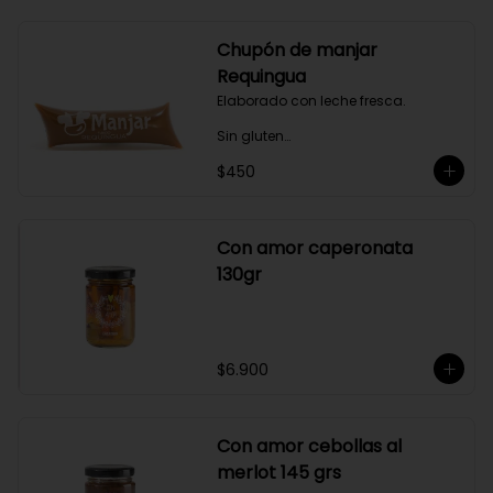
aperitivos, picoteos, entradas, 
ensaladas y más.

Chupón de manjar
Producto sellado al vacío y 
Requingua
congelado.
Elaborado con leche fresca.

Sin gluten

$450
Sin Saborizantes

Sin Colorantes

Bajo en Colesterol

Bajo en Sodio
Con amor caperonata
130gr
$6.900
Con amor cebollas al
merlot 145 grs