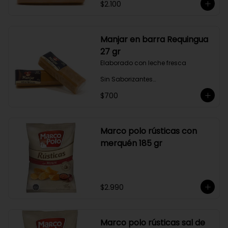
$2.100
Bajo en Colesterol

Bajo en Sodio
Manjar en barra Requingua
27 gr
Elaborado con leche fresca

Sin Saborizantes

Sin Colorantes

$700
Bajo en Colesterol

Bajo en Sodio
Marco polo rústicas con
merquén 185 gr
$2.990
Marco polo rústicas sal de