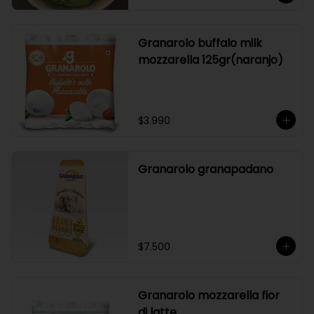
Granarolo buffalo milk
mozzarella 125gr(naranjo)
$3.990
Granarolo granapadano
$7.500
Granarolo mozzarella fior
di latte