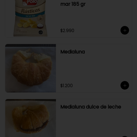
mar 185 gr
$2.990
Medialuna
$1.200
Medialuna dulce de leche