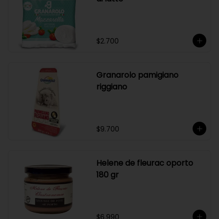
$2.700
Granarolo pamigiano
riggiano
$9.700
Helene de fleurac oporto
180 gr
$6.990