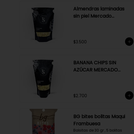
Almendras laminadas
sin piel Mercado
Silvestre 150 gr
$3.500
BANANA CHIPS SIN
AZÚCAR MERCADO
SILVESTRE 150 GR
$2.700
BG bites bolitas Maqui
Frambuesa
Bolsitas de 30 gr , 5 bolitas