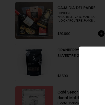
CAJA DIA DEL PADRE
CONTIENE 

*VINO RESERVA DE MARTINO

*JO CHARCUTERIE JAMÓN 
SERRANO 100 GR

*QUESO QUATTROCENTO

*HENAFF MOUSSE DE CANARD 

$29.990
*NAT CRACKERS PEQUEÑAS 

*MOSTAZA MAILLE
CRANBERRY MERCADO
SILVESTRE 250 GR
$3.590
Café Señor K Chabela
decaf Molido 250 gr
El café Chabela proveniente de 