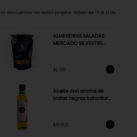
descuentos. No aplica propina. Válido del 01 al 31 de
ALMENDRAS SALADAS
MERCADO SILVESTRE
250 GR
$6.100
Aceite con aroma de
trufas negras katankura
250 ml
$19.600