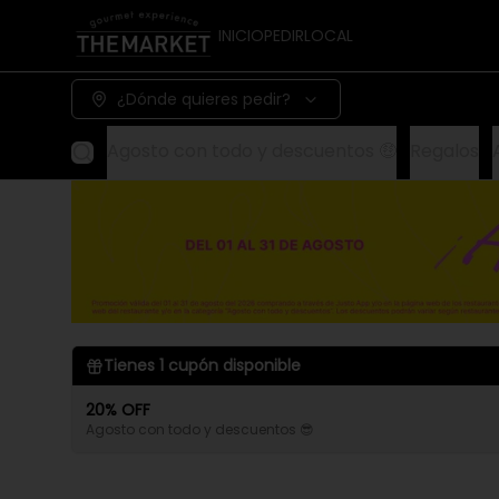
INICIO
PEDIR
LOCAL
¿Dónde quieres pedir?
Agosto con todo y descuentos 🤑
Regalos
Tienes
1
cupón disponible
20% OFF
Agosto con todo y descuentos 😎