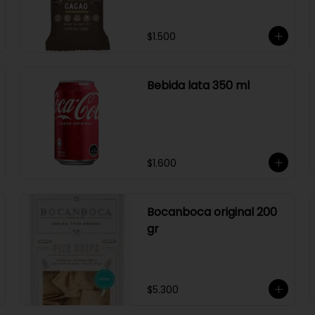
$1.500
Bebida lata 350 ml
$1.600
Bocanboca original 200
gr
$5.300