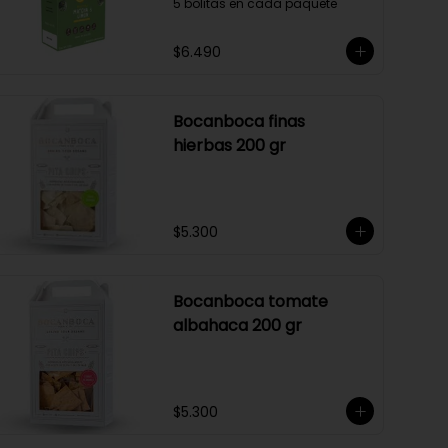
5 bolitas en cada paquete
$6.490
Bocanboca finas
hierbas 200 gr
$5.300
Bocanboca tomate
albahaca 200 gr
$5.300