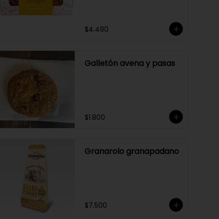
$4.490
Galletón avena y pasas
$1.800
Granarolo granapadano
$7.500