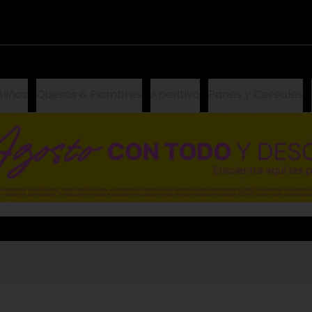
Aliños
Quesos & Fiambres
Aperitivo
Panes y Cereales