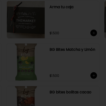
Arma tu caja
$1.500
BG Bites Matcha y Limón
$1.500
BG bites bolitas cacao