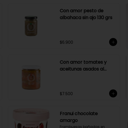
Con amor pesto de
albahaca sin ajo 130 grs
$6.900
Con amor tomates y
aceitunas asados al
merlot 410 grs
$7.500
Franui chocolate
amargo
Frambuesas bañadas en 