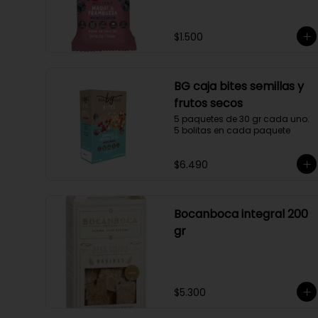
$1.500
BG caja bites semillas y
frutos secos
5 paquetes de 30 gr cada uno. 
5 bolitas en cada paquete
$6.490
Bocanboca integral 200
gr
$5.300