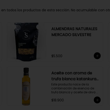
n todos los productos de esta sección. No acumulable con otros 
ALMENDRAS NATURALES
MERCADO SILVESTRE
$5.500
Aceite con aroma de
trufa blanca katankura
250 ml
Este producto nace de la 
combinación de esencia de 
trufa blanca y aceite de oliva 
extravirgen.
$18.900