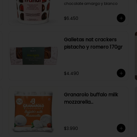
chocolate amargo y blanco
$6.450
Galletas nat crackers
pistacho y romero 170gr
$4.490
Granarolo buffalo milk
mozzarella
125gr(naranjo)
$3.990