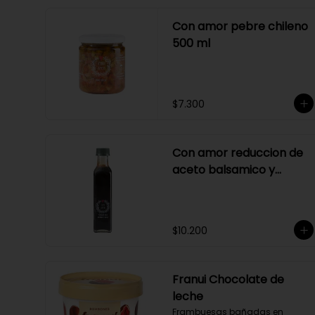
Con amor pebre chileno
500 ml
$7.300
Con amor reduccion de
aceto balsamico y
merlot
$10.200
Franui Chocolate de
leche
Frambuesas bañadas en 