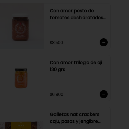
Con amor pesto de
tomates deshidratados
sin ajo
$8.500
Con amor trilogia de aji
130 grs
$6.900
Galletas nat crackers
caju, pasas y jengibre
170 gr