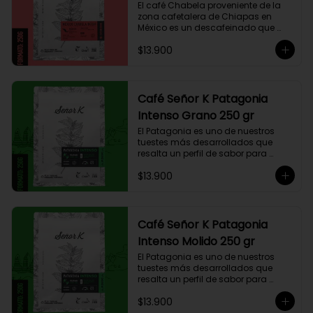
El café Chabela proveniente de la 
zona cafetalera de Chiapas en 
México es un descafeinado que 
tiene una linda historia de amor. 
$13.900
Este café se siembra cerca de la 
zona arqueológica maya de 
Palenque, sobre los 900 msnm, 
donde el caficultor Yalit dedica el 
fruto de su trabajo en el campo a 
Café Señor K Patagonia
su madre, Chabela. Es un típica 
Intenso Grano 250 gr
descafeinado con agua, con 
toques especiados y un cuerpo 
El Patagonia es uno de nuestros 
cremoso, resaltan notas canela, 
tuestes más desarrollados que 
chocolate negro y lima, esto le 
resalta un perfil de sabor para 
otorga una puntuación de 83,75. Si 
paladares que buscan un café 
buscas descansar de la cafeína, 
$13.900
intenso único y con exquisito 
esta es una exquisita alternativa 
cuerpo cremoso. Este café 
para preparar en Moka Italiana, 
compuesto por 50% arábica de 
Espresso y máquina Nespresso.
Colombia y 50% robusta especial. 
Lo diseñamos intencionalmente 
Café Señor K Patagonia
para resaltar la intensidad y 
Intenso Molido 250 gr
generar una gran sinergia si se 
añade leche. Se trata de un Blend 
El Patagonia es uno de nuestros 
con un rico sabor achocolatado.
tuestes más desarrollados que 
resalta un perfil de sabor para 
paladares que buscan un café 
$13.900
intenso único y con exquisito 
cuerpo cremoso. Este café 