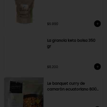
su elaboración.

Graduación alcohólica: 21°.

Rendimiento: al ser un producto 
diseñado para ser preparado con 
hielo en la juguera, nuestro Sour La 
Pizka rinde casi el doble.
$6.990
La granola keto bolsa 350
gr
$8.200
Le banquet curry de
camarón ecuatoriano 800
gr