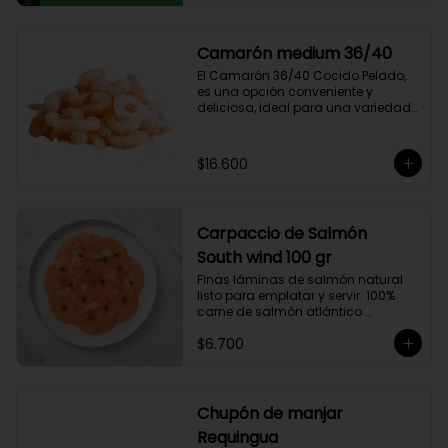
compuesto por 50% arábica de 
Colombia y 50% robusta especial. 
Lo diseñamos intencionalmente 
Camarón medium 36/40
para resaltar la intensidad y 
El Camarón 36/40 Cocido Pelado, 
generar una gran sinergia si se 
es una opción conveniente y 
añade leche. Se trata de un Blend 
deliciosa, ideal para una variedad 
con un rico sabor achocolatado.
de platos.

Cocidos y pelados, estos 
camarones son perfectos para 
$16.600
ensaladas, pastas, arroces y 
aperitivos. Su tamaño consistente y 
sabor suave hacen que sean 
fáciles de usar en cualquier receta.

Carpaccio de Salmón
Ricos en proteínas y listos para 
comer, son una opción rápida y 
South wind 100 gr
nutritiva que añade un toque 
Finas láminas de salmón natural 
gourmet a tus comidas.
listo para emplatar y servir. 100% 
carne de salmón atlántico 
premium. (salmo-salar).

$6.700
Ideal para preparaciones como 
aperitivos, picoteos, entradas, 
ensaladas y más.

Chupón de manjar
Producto sellado al vacío y 
Requingua
congelado.