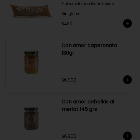
Elaborado con leche fresca.

Sin gluten

$450
Sin Saborizantes

Sin Colorantes

Bajo en Colesterol

Bajo en Sodio
Con amor caperonata
130gr
$6.900
Con amor cebollas al
merlot 145 grs
$6.900