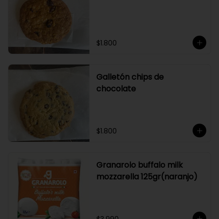
$1.800
Galletón chips de
chocolate
$1.800
Granarolo buffalo milk
mozzarella 125gr(naranjo)