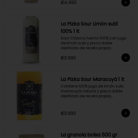
$14.990
doble destilado de receta propia 
hecho a partir de uva Moscatel de 
Alejandría, Amarilla, Rosada y 
Pedro Jiménez, elaborado en el 
corazón del Valle del Elqui.
La Pizka Sour Limón sutil
100% 1 lt
Sour Clásico, hecho 100% con jugo 
de limón sutil y pisco doble 
destilado de receta propia. 
Elaborado en el corazón del Valle 
$13.990
del Elqui, hecho a partir de uva 
Moscatel de Alejandría, Amarilla, 
Rosada y Pedro Jiménez. 9 Copas 
por botella.
La Pizka Sour Maracuyá 1 lt
Contiene 100% jugo de limón sutil, 
maracuyá natural y pisco doble 
destilado de receta propia, 
elaborado en el corazón del Valle 
del Elqui.

$13.990
Características:

Producto 100% Natural.

Formato: Botella de vidrio de 1000cc

Almacenamiento: Congelado. Su 
La granola bolsa 500 gr
duración es de 12 meses a partir de 