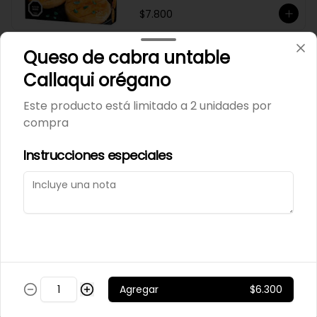
$7.800
Queso de cabra untable
MANÍ CONFITADO
Callaqui orégano
MERCADO SILVESTRE 200
GR
Este producto está limitado a 2 unidades por
compra
$2.500
Instrucciones especiales
MANÍ JAPONES SALADO
MERCADO SILVESTRE 200
GR
$2.700
Agregar
$6.300