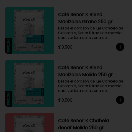
Café Señor K Blend
Manizales Grano 250 gr
Desde el corazón del Eje Cafetero de 
Colombia, Señor K trae una mezcla 
cautivadora de la zona de 
Manizales, entre 1.800 y 1.950 msnm. 
$13.500
La variedad es Castillo, que ha sido 
maneja minuciosamente cuyo 
resultado es un café con notas a 
miel, limón cítrico aromático y 
trazas de chocolate. El tueste medio 
Café Señor K Blend
permite degustar todos los sabores 
Manizales Molido 250 gr
complejos de este café
Desde el corazón del Eje Cafetero de 
Colombia, Señor K trae una mezcla 
cautivadora de la zona de 
Manizales, entre 1.800 y 1.950 msnm. 
$13.500
La variedad es Castillo, que ha sido 
maneja minuciosamente cuyo 
resultado es un café con notas a 
miel, limón cítrico aromático y 
trazas de chocolate. El tueste medio 
Café Señor K Chabela
permite degustar todos los sabores 
decaf Molido 250 gr
complejos de este café