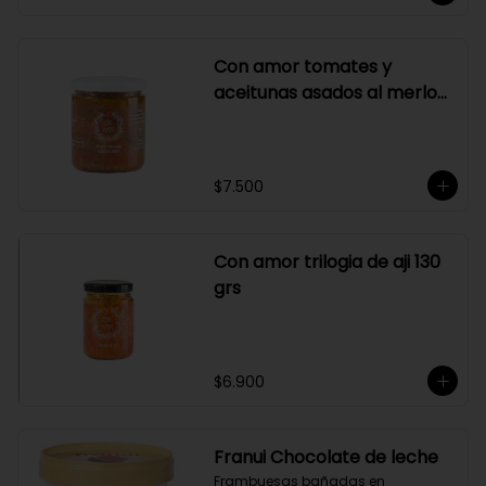
Con amor tomates y
aceitunas asados al merlot
410 grs
$7.500
Con amor trilogia de aji 130
grs
$6.900
Franui Chocolate de leche
Frambuesas bañadas en 