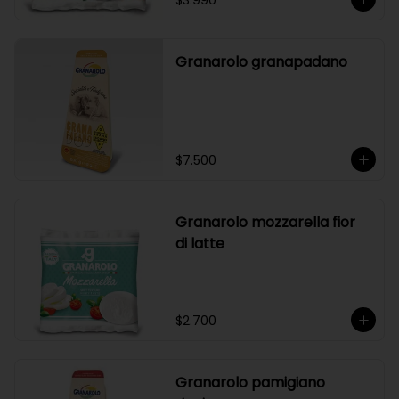
$3.990
Granarolo granapadano
$7.500
Granarolo mozzarella fior
di latte
$2.700
Granarolo pamigiano