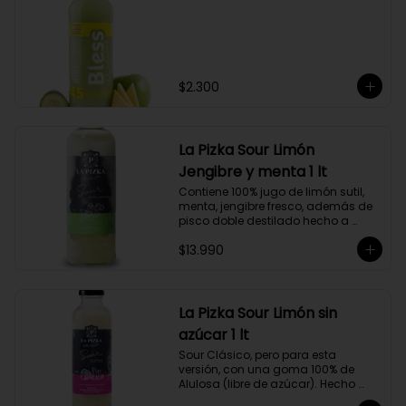
$2.300
La Pizka Sour Limón
Jengibre y menta 1 lt
Contiene 100% jugo de limón sutil, 
menta, jengibre fresco, además de 
pisco doble destilado hecho a 
partir de uva Moscatel de 
$13.990
Alejandría, Amarilla, Rosada y 
Pedro Jiménez, elaborado en el 
corazón del Valle del Elqui.
La Pizka Sour Limón sin
azúcar 1 lt
Sour Clásico, pero para esta 
versión, con una goma 100% de 
Alulosa (libre de azúcar). Hecho 
100% con jugo de limón sutil y pisco 