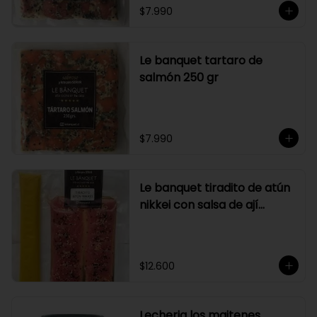
$7.990
Le banquet tartaro de
salmón 250 gr
$7.990
Le banquet tiradito de atún
nikkei con salsa de ají
amarillo
$12.600
Lecheria los maitenes