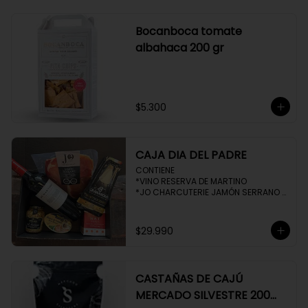
Bocanboca tomate
albahaca 200 gr
$5.300
CAJA DIA DEL PADRE
CONTIENE 

*VINO RESERVA DE MARTINO

*JO CHARCUTERIE JAMÓN SERRANO 
100 GR

*QUESO QUATTROCENTO

*HENAFF MOUSSE DE CANARD 

$29.990
*NAT CRACKERS PEQUEÑAS 

*MOSTAZA MAILLE
CASTAÑAS DE CAJÚ
MERCADO SILVESTRE 200