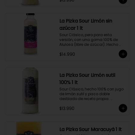
$13.990
Pedro Jiménez, elaborado en el 
corazón del Valle del Elqui.
La Pizka Sour Limón sin
azúcar 1 lt
Sour Clásico, pero para esta 
versión, con una goma 100% de 
Alulosa (libre de azúcar). Hecho 
100% con jugo de limón sutil y pisco 
$14.990
doble destilado de receta propia 
hecho a partir de uva Moscatel de 
Alejandría, Amarilla, Rosada y 
Pedro Jiménez, elaborado en el 
corazón del Valle del Elqui.
La Pizka Sour Limón sutil
100% 1 lt
Sour Clásico, hecho 100% con jugo 
de limón sutil y pisco doble 
destilado de receta propia. 
Elaborado en el corazón del Valle 
$13.990
del Elqui, hecho a partir de uva 
Moscatel de Alejandría, Amarilla, 
Rosada y Pedro Jiménez. 9 Copas 
por botella.
La Pizka Sour Maracuyá 1 lt