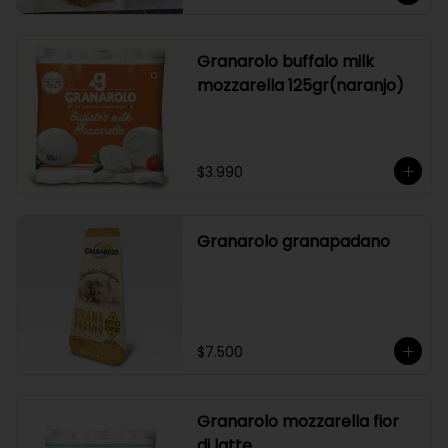
Granarolo buffalo milk
mozzarella 125gr(naranjo)
$3.990
Granarolo granapadano
$7.500
Granarolo mozzarella fior
di latte