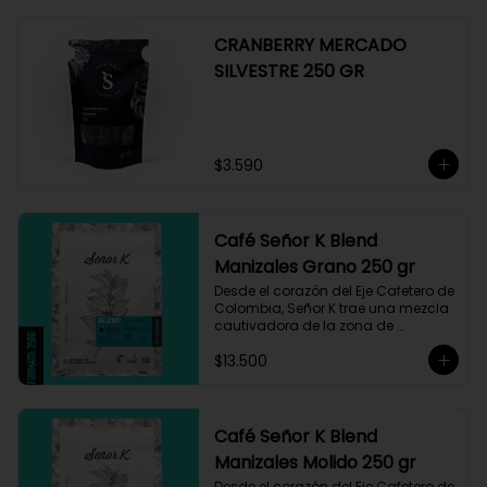
CRANBERRY MERCADO
SILVESTRE 250 GR
$3.590
Café Señor K Blend
Manizales Grano 250 gr
Desde el corazón del Eje Cafetero de 
Colombia, Señor K trae una mezcla 
cautivadora de la zona de 
Manizales, entre 1.800 y 1.950 msnm. 
$13.500
La variedad es Castillo, que ha sido 
maneja minuciosamente cuyo 
resultado es un café con notas a 
miel, limón cítrico aromático y 
trazas de chocolate. El tueste medio 
Café Señor K Blend
permite degustar todos los sabores 
Manizales Molido 250 gr
complejos de este café
Desde el corazón del Eje Cafetero de 