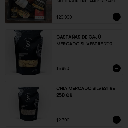
*JO CHARCUTERIE JAMÓN SERRANO 
100 GR

*QUESO QUATTROCENTO

*HENAFF MOUSSE DE CANARD 

$29.990
*NAT CRACKERS PEQUEÑAS 

*MOSTAZA MAILLE
CASTAÑAS DE CAJÚ
MERCADO SILVESTRE 200
GR
$5.950
CHIA MERCADO SILVESTRE
250 GR
$2.700