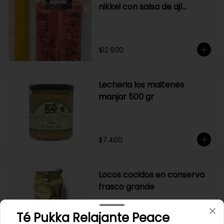
nikkei con salsa de ají
amarillo
$12.600
Lecheria los maitenes
manjar 500 gr
$7.400
Locos cocidos en conserva
frasco grande
Té Pukka Relajante Peace