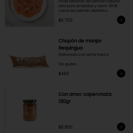
Finas láminas de salmón natural 
gourmet a tus comidas.
listo para emplatar y servir. 100% 
carne de salmón atlántico 
premium. (salmo-salar).

$6.700
Ideal para preparaciones como 
aperitivos, picoteos, entradas, 
ensaladas y más.

Chupón de manjar
Producto sellado al vacío y 
Requingua
congelado.
Elaborado con leche fresca.

Sin gluten

$450
Sin Saborizantes

Sin Colorantes

Bajo en Colesterol

Bajo en Sodio
Con amor caperonata
130gr
$6.900