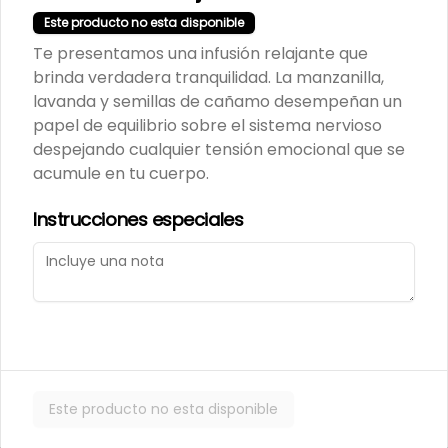
$37.600
Este producto no esta disponible
Te presentamos una infusión relajante que
brinda verdadera tranquilidad. La manzanilla,
Los tilos provoleta 2 und
lavanda y semillas de cañamo desempeñan un
papel de equilibrio sobre el sistema nervioso
despejando cualquier tensión emocional que se
acumule en tu cuerpo.
$7.800
Instrucciones especiales
MANÍ CONFITADO
MERCADO SILVESTRE 200
GR
$2.500
Este producto no esta disponible
MANÍ JAPONES SALADO