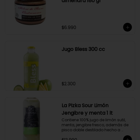
almendra 180 gr
$6.990
Jugo Bless 300 cc
$2.300
La Pizka Sour Limón
Jengibre y menta 1 lt
Contiene 100% jugo de limón sutil, 
menta, jengibre fresco, además de 
pisco doble destilado hecho a 
partir de uva Moscatel de 
Alejandría, Amarilla, Rosada y 