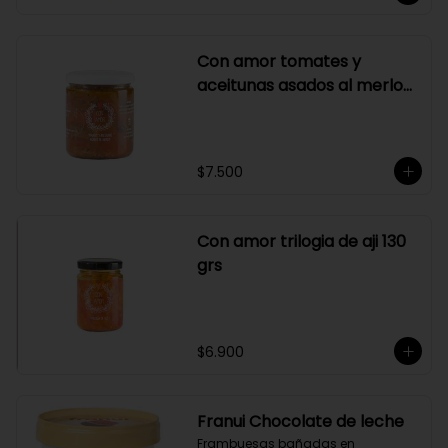
Con amor tomates y
aceitunas asados al merlot
410 grs
$7.500
Con amor trilogia de aji 130
grs
$6.900
Franui Chocolate de leche
Frambuesas bañadas en 