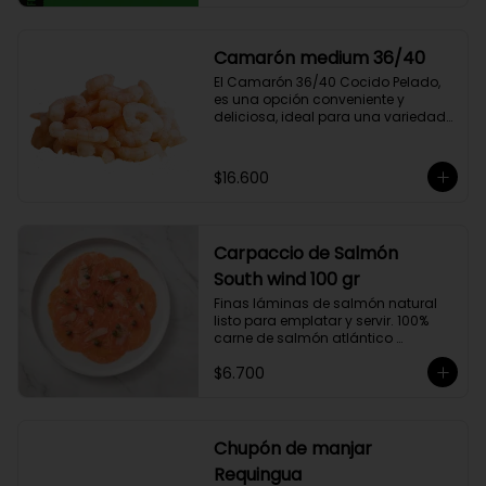
compuesto por 50% arábica de 
Colombia y 50% robusta especial. 
Lo diseñamos intencionalmente 
Camarón medium 36/40
para resaltar la intensidad y 
El Camarón 36/40 Cocido Pelado, 
generar una gran sinergia si se 
es una opción conveniente y 
añade leche. Se trata de un Blend 
deliciosa, ideal para una variedad 
con un rico sabor achocolatado.
de platos.

Cocidos y pelados, estos 
camarones son perfectos para 
$16.600
ensaladas, pastas, arroces y 
aperitivos. Su tamaño consistente y 
sabor suave hacen que sean 
fáciles de usar en cualquier receta.

Carpaccio de Salmón
Ricos en proteínas y listos para 
comer, son una opción rápida y 
South wind 100 gr
nutritiva que añade un toque 
Finas láminas de salmón natural 
gourmet a tus comidas.
listo para emplatar y servir. 100% 
carne de salmón atlántico 
premium. (salmo-salar).

$6.700
Ideal para preparaciones como 
aperitivos, picoteos, entradas, 
ensaladas y más.

Chupón de manjar
Producto sellado al vacío y 
Requingua
congelado.