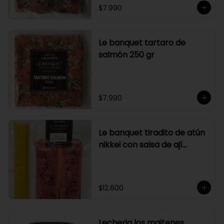
$7.990
Le banquet tartaro de
salmón 250 gr
$7.990
Le banquet tiradito de atún
nikkei con salsa de ají
amarillo
$12.600
Lecheria los maitenes