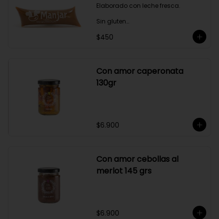
Elaborado con leche fresca.

Sin gluten

$450
Sin Saborizantes

Sin Colorantes

Bajo en Colesterol

Bajo en Sodio
Con amor caperonata
130gr
$6.900
Con amor cebollas al
merlot 145 grs
$6.900