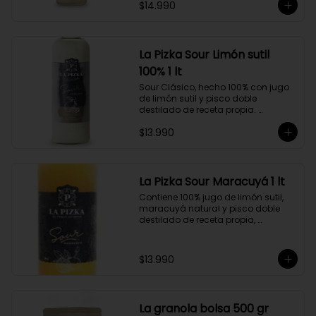
$14.990
doble destilado de receta propia 
hecho a partir de uva Moscatel de 
Alejandría, Amarilla, Rosada y 
Pedro Jiménez, elaborado en el 
corazón del Valle del Elqui.
La Pizka Sour Limón sutil
100% 1 lt
Sour Clásico, hecho 100% con jugo 
de limón sutil y pisco doble 
destilado de receta propia. 
Elaborado en el corazón del Valle 
$13.990
del Elqui, hecho a partir de uva 
Moscatel de Alejandría, Amarilla, 
Rosada y Pedro Jiménez. 9 Copas 
por botella.
La Pizka Sour Maracuyá 1 lt
Contiene 100% jugo de limón sutil, 
maracuyá natural y pisco doble 
destilado de receta propia, 
elaborado en el corazón del Valle 
del Elqui.

$13.990
Características:

Producto 100% Natural.

Formato: Botella de vidrio de 1000cc

Almacenamiento: Congelado. Su 
La granola bolsa 500 gr
duración es de 12 meses a partir de 