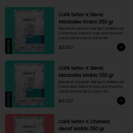
Café Señor K Blend
Manizales Grano 250 gr
Desde el corazón del Eje Cafetero de 
Colombia, Señor K trae una mezcla 
cautivadora de la zona de 
Manizales, entre 1.800 y 1.950 msnm. 
$13.500
La variedad es Castillo, que ha sido 
maneja minuciosamente cuyo 
resultado es un café con notas a 
miel, limón cítrico aromático y 
trazas de chocolate. El tueste medio 
Café Señor K Blend
permite degustar todos los sabores 
Manizales Molido 250 gr
complejos de este café
Desde el corazón del Eje Cafetero de 
Colombia, Señor K trae una mezcla 
cautivadora de la zona de 
Manizales, entre 1.800 y 1.950 msnm. 
$13.500
La variedad es Castillo, que ha sido 
maneja minuciosamente cuyo 
resultado es un café con notas a 
miel, limón cítrico aromático y 
trazas de chocolate. El tueste medio 
Café Señor K Chabela
permite degustar todos los sabores 
decaf Molido 250 gr
complejos de este café