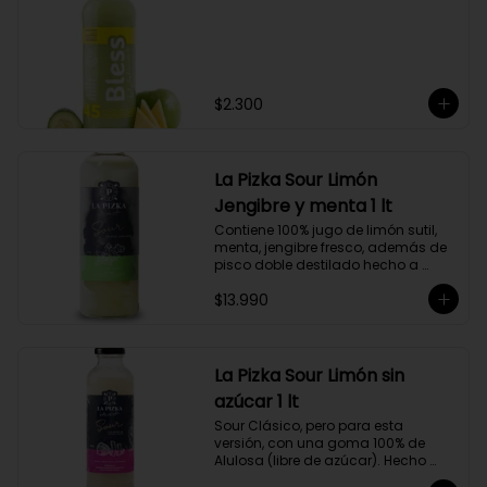
$2.300
La Pizka Sour Limón
Jengibre y menta 1 lt
Contiene 100% jugo de limón sutil, 
menta, jengibre fresco, además de 
pisco doble destilado hecho a 
partir de uva Moscatel de 
$13.990
Alejandría, Amarilla, Rosada y 
Pedro Jiménez, elaborado en el 
corazón del Valle del Elqui.
La Pizka Sour Limón sin
azúcar 1 lt
Sour Clásico, pero para esta 
versión, con una goma 100% de 
Alulosa (libre de azúcar). Hecho 
100% con jugo de limón sutil y pisco 