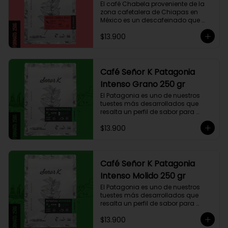
El café Chabela proveniente de la 
zona cafetalera de Chiapas en 
México es un descafeinado que 
tiene una linda historia de amor. 
$13.900
Este café se siembra cerca de la 
zona arqueológica maya de 
Palenque, sobre los 900 msnm, 
donde el caficultor Yalit dedica el 
fruto de su trabajo en el campo a 
Café Señor K Patagonia
su madre, Chabela. Es un típica 
Intenso Grano 250 gr
descafeinado con agua, con 
toques especiados y un cuerpo 
El Patagonia es uno de nuestros 
cremoso, resaltan notas canela, 
tuestes más desarrollados que 
chocolate negro y lima, esto le 
resalta un perfil de sabor para 
otorga una puntuación de 83,75. Si 
paladares que buscan un café 
buscas descansar de la cafeína, 
$13.900
intenso único y con exquisito 
esta es una exquisita alternativa 
cuerpo cremoso. Este café 
para preparar en Moka Italiana, 
compuesto por 50% arábica de 
Espresso y máquina Nespresso.
Colombia y 50% robusta especial. 
Lo diseñamos intencionalmente 
Café Señor K Patagonia
para resaltar la intensidad y 
Intenso Molido 250 gr
generar una gran sinergia si se 
añade leche. Se trata de un Blend 
El Patagonia es uno de nuestros 
con un rico sabor achocolatado.
tuestes más desarrollados que 
resalta un perfil de sabor para 
paladares que buscan un café 
$13.900
intenso único y con exquisito 
cuerpo cremoso. Este café 