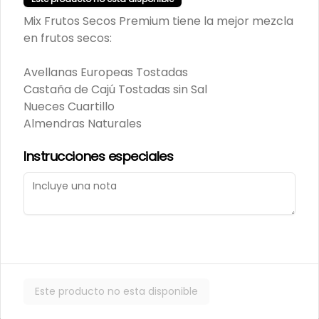
$7.800
Mix Frutos Secos Premium tiene la mejor mezcla
en frutos secos:
MANÍ CONFITADO
Avellanas Europeas Tostadas
MERCADO SILVESTRE 200
Castaña de Cajú Tostadas sin Sal
GR
Nueces Cuartillo
Almendras Naturales
$2.500
Instrucciones especiales
MANÍ JAPONES SALADO
MERCADO SILVESTRE 200
GR
$2.700
Este producto no esta disponible