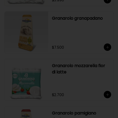
$3.990
Granarolo granapadano
$7.500
Granarolo mozzarella fior
di latte
$2.700
Granarolo pamigiano