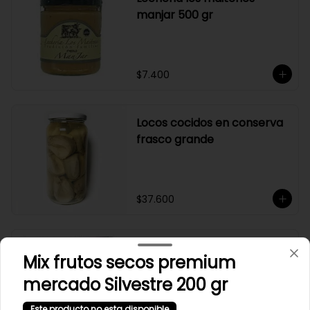
manjar 500 gr
$7.400
Locos cocidos en conserva
frasco grande
$37.600
Los tilos provoleta 2 und
Mix frutos secos premium
mercado Silvestre 200 gr
Este producto no esta disponible