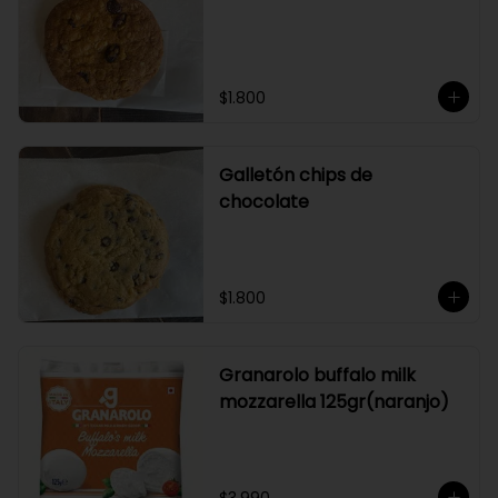
$1.800
Galletón chips de
chocolate
$1.800
Granarolo buffalo milk
mozzarella 125gr(naranjo)