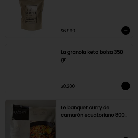
su elaboración.

Graduación alcohólica: 21°.

Rendimiento: al ser un producto 
diseñado para ser preparado con 
hielo en la juguera, nuestro Sour La 
Pizka rinde casi el doble.
$6.990
La granola keto bolsa 350
gr
$8.200
Le banquet curry de
camarón ecuatoriano 800
gr