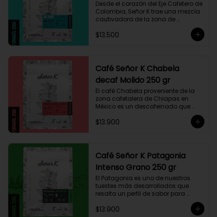
Desde el corazón del Eje Cafetero de 
Colombia, Señor K trae una mezcla 
cautivadora de la zona de 
Manizales, entre 1.800 y 1.950 msnm. 
$13.500
La variedad es Castillo, que ha sido 
maneja minuciosamente cuyo 
resultado es un café con notas a 
miel, limón cítrico aromático y 
trazas de chocolate. El tueste medio 
Café Señor K Chabela
permite degustar todos los sabores 
decaf Molido 250 gr
complejos de este café
El café Chabela proveniente de la 
zona cafetalera de Chiapas en 
México es un descafeinado que 
tiene una linda historia de amor. 
$13.900
Este café se siembra cerca de la 
zona arqueológica maya de 
Palenque, sobre los 900 msnm, 
donde el caficultor Yalit dedica el 
fruto de su trabajo en el campo a 
Café Señor K Patagonia
su madre, Chabela. Es un típica 
Intenso Grano 250 gr
descafeinado con agua, con 
toques especiados y un cuerpo 
El Patagonia es uno de nuestros 
cremoso, resaltan notas canela, 
tuestes más desarrollados que 
chocolate negro y lima, esto le 
resalta un perfil de sabor para 
otorga una puntuación de 83,75. Si 
paladares que buscan un café 
buscas descansar de la cafeína, 
$13.900
intenso único y con exquisito 
esta es una exquisita alternativa 
cuerpo cremoso. Este café 