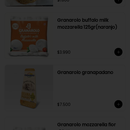
$1.800
Granarolo buffalo milk
mozzarella 125gr(naranjo)
$3.990
Granarolo granapadano
$7.500
Granarolo mozzarella fior