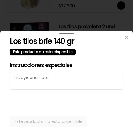
$37.600
Los tilos provoleta 2 und
Los tilos brie 140 gr
Este producto no esta disponible
$7.800
Instrucciones especiales
MANÍ CONFITADO
MERCADO SILVESTRE 200
GR
$2.500
Este producto no esta disponible