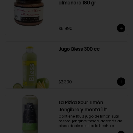
almendra 180 gr
$6.990
Jugo Bless 300 cc
$2.300
La Pizka Sour Limón
Jengibre y menta 1 lt
Contiene 100% jugo de limón sutil, 
menta, jengibre fresco, además de 
pisco doble destilado hecho a 
partir de uva Moscatel de 