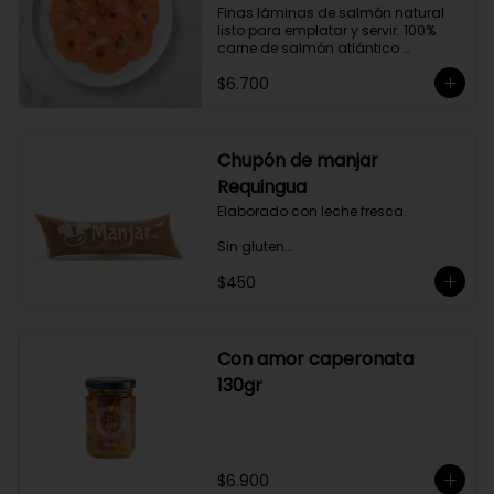
Finas láminas de salmón natural 
gourmet a tus comidas.
listo para emplatar y servir. 100% 
carne de salmón atlántico 
premium. (salmo-salar).

$6.700
Ideal para preparaciones como 
aperitivos, picoteos, entradas, 
ensaladas y más.

Chupón de manjar
Producto sellado al vacío y 
Requingua
congelado.
Elaborado con leche fresca.

Sin gluten

$450
Sin Saborizantes

Sin Colorantes

Bajo en Colesterol

Bajo en Sodio
Con amor caperonata
130gr
$6.900