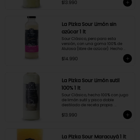
$13.990
Alejandría, Amarilla, Rosada y 
Pedro Jiménez, elaborado en el 
corazón del Valle del Elqui.
La Pizka Sour Limón sin
azúcar 1 lt
Sour Clásico, pero para esta 
versión, con una goma 100% de 
Alulosa (libre de azúcar). Hecho 
100% con jugo de limón sutil y pisco 
$14.990
doble destilado de receta propia 
hecho a partir de uva Moscatel de 
Alejandría, Amarilla, Rosada y 
Pedro Jiménez, elaborado en el 
corazón del Valle del Elqui.
La Pizka Sour Limón sutil
100% 1 lt
Sour Clásico, hecho 100% con jugo 
de limón sutil y pisco doble 
destilado de receta propia. 
Elaborado en el corazón del Valle 
$13.990
del Elqui, hecho a partir de uva 
Moscatel de Alejandría, Amarilla, 
Rosada y Pedro Jiménez. 9 Copas 
por botella.
La Pizka Sour Maracuyá 1 lt