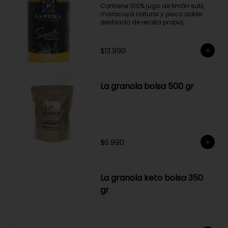
Contiene 100% jugo de limón sutil, 
maracuyá natural y pisco doble 
destilado de receta propia, 
elaborado en el corazón del Valle 
del Elqui.

$13.990
Características:

Producto 100% Natural.

Formato: Botella de vidrio de 1000cc

Almacenamiento: Congelado. Su 
La granola bolsa 500 gr
duración es de 12 meses a partir de 
su elaboración.

Graduación alcohólica: 21°.

Rendimiento: al ser un producto 
diseñado para ser preparado con 
hielo en la juguera, nuestro Sour La 
Pizka rinde casi el doble.
$6.990
La granola keto bolsa 350
gr