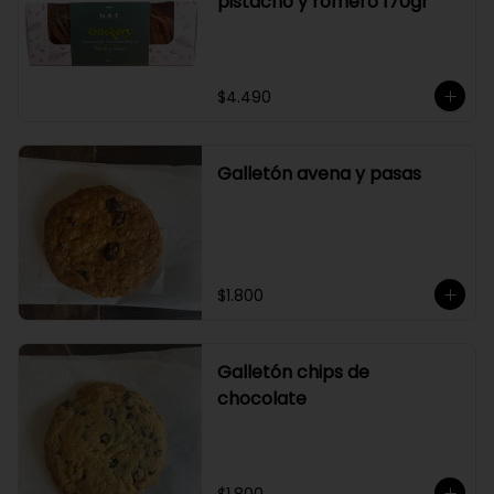
pistacho y romero 170gr
$4.490
Galletón avena y pasas
$1.800
Galletón chips de
chocolate