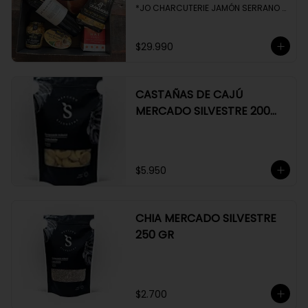
*JO CHARCUTERIE JAMÓN SERRANO 
100 GR

*QUESO QUATTROCENTO

*HENAFF MOUSSE DE CANARD 

$29.990
*NAT CRACKERS PEQUEÑAS 

*MOSTAZA MAILLE
CASTAÑAS DE CAJÚ
MERCADO SILVESTRE 200
GR
$5.950
CHIA MERCADO SILVESTRE
250 GR
$2.700