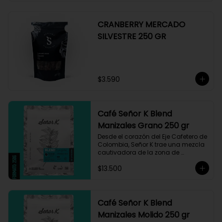
CRANBERRY MERCADO
SILVESTRE 250 GR
$3.590
Café Señor K Blend
Manizales Grano 250 gr
Desde el corazón del Eje Cafetero de 
Colombia, Señor K trae una mezcla 
cautivadora de la zona de 
Manizales, entre 1.800 y 1.950 msnm. 
$13.500
La variedad es Castillo, que ha sido 
maneja minuciosamente cuyo 
resultado es un café con notas a 
miel, limón cítrico aromático y 
trazas de chocolate. El tueste medio 
Café Señor K Blend
permite degustar todos los sabores 
Manizales Molido 250 gr
complejos de este café