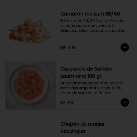
compuesto por 50% arábica de 
Colombia y 50% robusta especial. 
Lo diseñamos intencionalmente 
Camarón medium 36/40
para resaltar la intensidad y 
El Camarón 36/40 Cocido Pelado, 
generar una gran sinergia si se 
es una opción conveniente y 
añade leche. Se trata de un Blend 
deliciosa, ideal para una variedad 
con un rico sabor achocolatado.
de platos.

Cocidos y pelados, estos 
camarones son perfectos para 
$16.600
ensaladas, pastas, arroces y 
aperitivos. Su tamaño consistente y 
sabor suave hacen que sean 
fáciles de usar en cualquier receta.

Carpaccio de Salmón
Ricos en proteínas y listos para 
comer, son una opción rápida y 
South wind 100 gr
nutritiva que añade un toque 
Finas láminas de salmón natural 
gourmet a tus comidas.
listo para emplatar y servir. 100% 
carne de salmón atlántico 
premium. (salmo-salar).

$6.700
Ideal para preparaciones como 
aperitivos, picoteos, entradas, 
ensaladas y más.

Chupón de manjar
Producto sellado al vacío y 
Requingua
congelado.