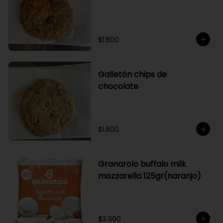
$1.800
Galletón chips de
chocolate
$1.800
Granarolo buffalo milk
mozzarella 125gr(naranjo)
$3.990