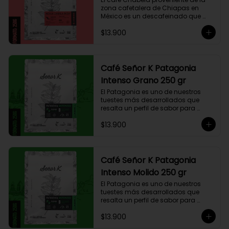
zona cafetalera de Chiapas en 
México es un descafeinado que 
tiene una linda historia de amor. 
$13.900
Este café se siembra cerca de la 
zona arqueológica maya de 
Palenque, sobre los 900 msnm, 
donde el caficultor Yalit dedica el 
fruto de su trabajo en el campo a 
Café Señor K Patagonia
su madre, Chabela. Es un típica 
Intenso Grano 250 gr
descafeinado con agua, con 
toques especiados y un cuerpo 
El Patagonia es uno de nuestros 
cremoso, resaltan notas canela, 
tuestes más desarrollados que 
chocolate negro y lima, esto le 
resalta un perfil de sabor para 
otorga una puntuación de 83,75. Si 
paladares que buscan un café 
buscas descansar de la cafeína, 
$13.900
intenso único y con exquisito 
esta es una exquisita alternativa 
cuerpo cremoso. Este café 
para preparar en Moka Italiana, 
compuesto por 50% arábica de 
Espresso y máquina Nespresso.
Colombia y 50% robusta especial. 
Lo diseñamos intencionalmente 
Café Señor K Patagonia
para resaltar la intensidad y 
Intenso Molido 250 gr
generar una gran sinergia si se 
añade leche. Se trata de un Blend 
El Patagonia es uno de nuestros 
con un rico sabor achocolatado.
tuestes más desarrollados que 
resalta un perfil de sabor para 
paladares que buscan un café 
$13.900
intenso único y con exquisito 
cuerpo cremoso. Este café 