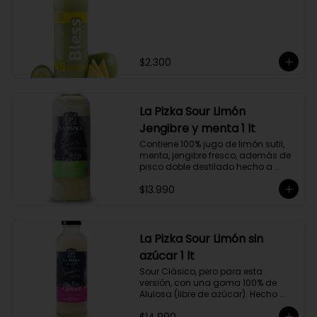
$2.300
La Pizka Sour Limón
Jengibre y menta 1 lt
Contiene 100% jugo de limón sutil, 
menta, jengibre fresco, además de 
pisco doble destilado hecho a 
partir de uva Moscatel de 
$13.990
Alejandría, Amarilla, Rosada y 
Pedro Jiménez, elaborado en el 
corazón del Valle del Elqui.
La Pizka Sour Limón sin
azúcar 1 lt
Sour Clásico, pero para esta 
versión, con una goma 100% de 
Alulosa (libre de azúcar). Hecho 
100% con jugo de limón sutil y pisco 
doble destilado de receta propia 