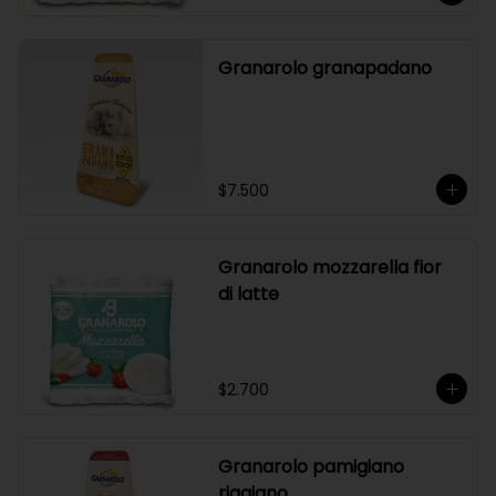
Granarolo granapadano
$7.500
Granarolo mozzarella fior
di latte
$2.700
Granarolo pamigiano
riggiano