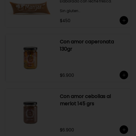
Elaborado con leche fresca.

Sin gluten

$450
Sin Saborizantes

Sin Colorantes

Bajo en Colesterol

Bajo en Sodio
Con amor caperonata
130gr
$6.900
Con amor cebollas al
merlot 145 grs
$6.900