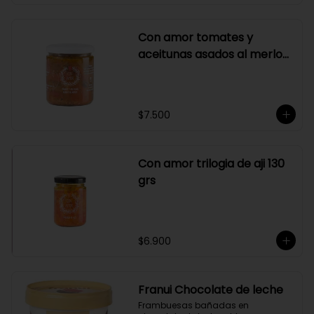
Con amor tomates y
aceitunas asados al merlot
410 grs
$7.500
Con amor trilogia de aji 130
grs
$6.900
Franui Chocolate de leche
Frambuesas bañadas en 