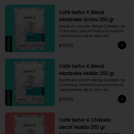
Café Señor K Blend
Manizales Grano 250 gr
Desde el corazón del Eje Cafetero de 
Colombia, Señor K trae una mezcla 
cautivadora de la zona de 
Manizales, entre 1.800 y 1.950 msnm. 
$13.500
La variedad es Castillo, que ha sido 
maneja minuciosamente cuyo 
resultado es un café con notas a 
miel, limón cítrico aromático y 
trazas de chocolate. El tueste medio 
Café Señor K Blend
permite degustar todos los sabores 
Manizales Molido 250 gr
complejos de este café
Desde el corazón del Eje Cafetero de 
Colombia, Señor K trae una mezcla 
cautivadora de la zona de 
Manizales, entre 1.800 y 1.950 msnm. 
$13.500
La variedad es Castillo, que ha sido 
maneja minuciosamente cuyo 
resultado es un café con notas a 
miel, limón cítrico aromático y 
trazas de chocolate. El tueste medio 
Café Señor K Chabela
permite degustar todos los sabores 
decaf Molido 250 gr
complejos de este café
El café Chabela proveniente de la 