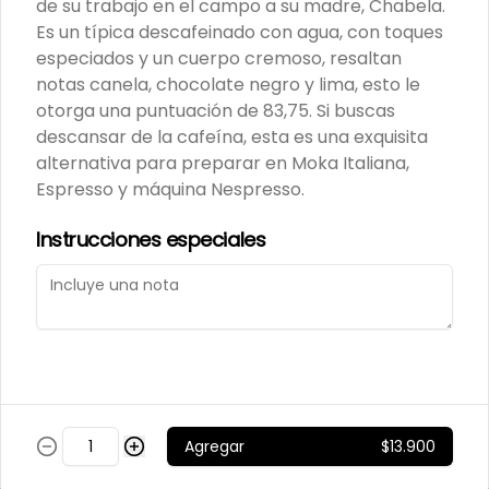
de su trabajo en el campo a su madre, Chabela.
$7.800
Es un típica descafeinado con agua, con toques
especiados y un cuerpo cremoso, resaltan
notas canela, chocolate negro y lima, esto le
MANÍ CONFITADO
otorga una puntuación de 83,75. Si buscas
MERCADO SILVESTRE 200
descansar de la cafeína, esta es una exquisita
GR
alternativa para preparar en Moka Italiana,
Espresso y máquina Nespresso.
$2.500
Instrucciones especiales
MANÍ JAPONES SALADO
MERCADO SILVESTRE 200
GR
$2.700
Agregar
$13.900
MANÍ NATURAL MERCADO