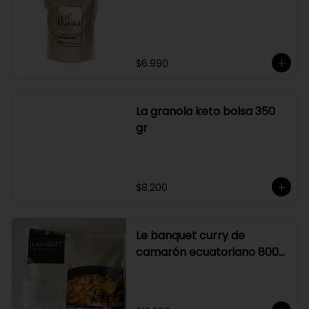
Graduación alcohólica: 21°.

Rendimiento: al ser un producto 
diseñado para ser preparado con 
hielo en la juguera, nuestro Sour La 
Pizka rinde casi el doble.
$6.990
La granola keto bolsa 350
gr
$8.200
Le banquet curry de
camarón ecuatoriano 800
gr