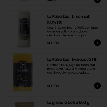
$14.990
hecho a partir de uva Moscatel de 
Alejandría, Amarilla, Rosada y 
Pedro Jiménez, elaborado en el 
corazón del Valle del Elqui.
La Pizka Sour Limón sutil
100% 1 lt
Sour Clásico, hecho 100% con jugo 
de limón sutil y pisco doble 
destilado de receta propia. 
Elaborado en el corazón del Valle 
$13.990
del Elqui, hecho a partir de uva 
Moscatel de Alejandría, Amarilla, 
Rosada y Pedro Jiménez. 9 Copas 
por botella.
La Pizka Sour Maracuyá 1 lt
Contiene 100% jugo de limón sutil, 
maracuyá natural y pisco doble 
destilado de receta propia, 
elaborado en el corazón del Valle 
del Elqui.

$13.990
Características:

Producto 100% Natural.

Formato: Botella de vidrio de 1000cc

Almacenamiento: Congelado. Su 
La granola bolsa 500 gr
duración es de 12 meses a partir de 
su elaboración.
