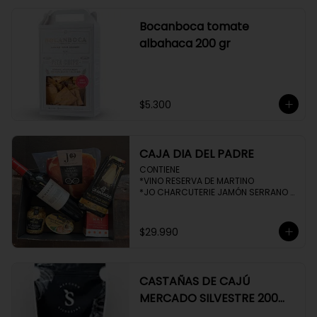
Bocanboca tomate
albahaca 200 gr
$5.300
CAJA DIA DEL PADRE
CONTIENE 

*VINO RESERVA DE MARTINO

*JO CHARCUTERIE JAMÓN SERRANO 
100 GR

*QUESO QUATTROCENTO

*HENAFF MOUSSE DE CANARD 

$29.990
*NAT CRACKERS PEQUEÑAS 

*MOSTAZA MAILLE
CASTAÑAS DE CAJÚ
MERCADO SILVESTRE 200
GR